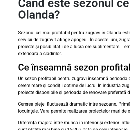
Când este sezonul cel 
Olanda?
Sezonul cel mai profitabil pentru zugravi în Olanda est
servicii de zugrăvit atinge apogeul. În aceste luni, zu
proiecte și posibilității de a lucra ore suplimentare. T
exterioară a clădirilor.
Ce înseamnă sezon profitab
Un sezon profitabil pentru zugravi înseamnă perioada
cerere mare și condiții optime de lucru. În industria zug
proiecte disponibile și perioada de renovare preferată de
Cererea pieței fluctuează dramatic între sezoane. Prim
locuințele. Vara permite realizarea proiectelor mari de ex
Diferența majoră între munca în interior și exterior influ
sunt plătite mai bine cu 15-20% față de cele interioare. 