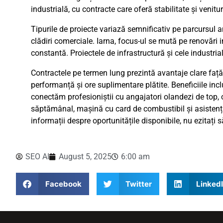
industrială, cu contracte care oferă stabilitate și venituri
Tipurile de proiecte variază semnificativ pe parcursul a
clădiri comerciale. Iarna, focus-ul se mută pe renovări in
constantă. Proiectele de infrastructură și cele industr
Contractele pe termen lung prezintă avantaje clare faț
performanță și ore suplimentare plătite. Beneficiile inc
conectăm profesioniștii cu angajatori olandezi de top,
săptămânal, mașină cu card de combustibil și asistenț
informații despre oportunitățile disponibile, nu ezitați 
SEO AI
August 5, 2025
6:00 am
Facebook
Twitter
Linked