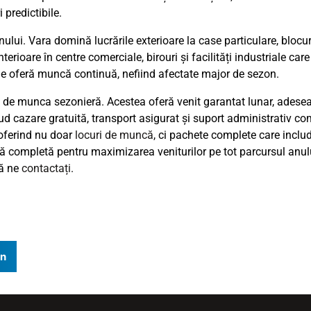
 predictibile.
nului. Vara domină lucrările exterioare la case particulare, blocu
terioare în centre comerciale, birouri și facilități industriale care
iale oferă muncă continuă, nefiind afectate major de sezon.
ă de munca sezonieră. Acestea oferă venit garantat lunar, adese
lud cazare gratuită, transport asigurat și suport administrativ c
 oferind nu doar
locuri de muncă
, ci pachete complete care inclu
ă completă pentru maximizarea veniturilor pe tot parcursul anul
să ne
contactați
.
In