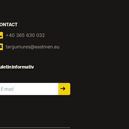
ONTACT
+40 365 630 032
targumures@eastmen.eu
uletin informativ