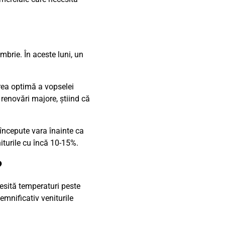
embrie. În aceste luni, un
rea optimă a vopselei
 renovări majore, știind că
 începute vara înainte ca
iturile cu încă 10-15%.
?
cesită temperaturi peste
emnificativ veniturile