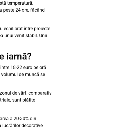
stă temperatură,
a peste 24 ore, făcând
u echilibrat între proiecte
ea unui venit stabil. Unii
e iarnă?
 între 18-22 euro pe oră
iar volumul de muncă se
zonul de vârf, comparativ
iale, sunt plătite
sirea a 20-30% din
 lucrărilor decorative