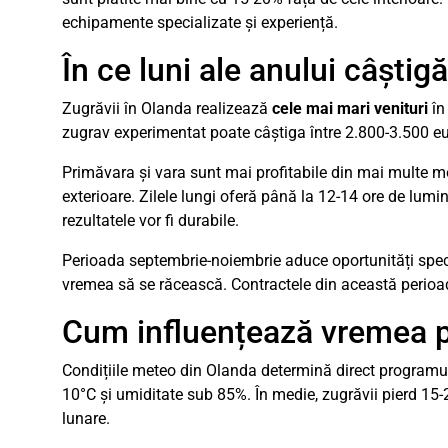
echipamente specializate și experiență.
În ce luni ale anului câștig
Zugrăvii în Olanda realizează
cele mai mari venituri
în 
zugrav experimentat poate câștiga între 2.800-3.500 eu
Primăvara și vara sunt mai profitabile din mai multe 
exterioare. Zilele lungi oferă până la 12-14 ore de lumi
rezultatele vor fi durabile.
Perioada septembrie-noiembrie aduce oportunități specia
vremea să se răcească. Contractele din această perioad
Cum influențează vremea pr
Condițiile meteo din Olanda determină direct programul z
10°C și umiditate sub 85%. În medie, zugrăvii pierd 15-2
lunare.