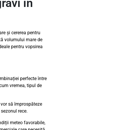
ravi în
are și cererea pentru
rită volumului mare de
ideale pentru vopsirea
binației perfecte între
recum vremea, tipul de
i vor să împrospăteze
e sezonul rece.
ndiții meteo favorabile,
comerciale care necesită