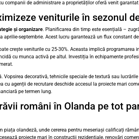
 cu companii de administrare a proprietăților oferă venit garantat
imizeze veniturile în sezonul de
ategie și organizare
. Planificarea din timp este esențială – zugr
da aprilie-septembrie. Acest lucru garantează un flux constant de
oate crește veniturile cu 25-30%. Aceasta implică programarea in
oincidă cu munca activă pe altul. Investiția în echipamente profe
merat.
ă. Vopsirea decorativă, tehnicile speciale de textură sau lucrările 
 cu agenții de recrutare deschide accesul la proiecte mari comer
inanciară pe termen lung.
ăvii români în Olanda pe tot pa
n piața olandeză, unde cererea pentru meseriași calificați rămâne
cesează proiecte mari în construcții rezidențiale, renovări comerci