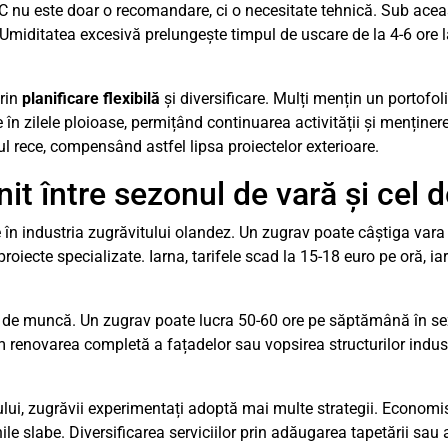
C nu este doar o recomandare, ci o necesitate tehnică. Sub acea
miditatea excesivă prelungește timpul de uscare de la 4-6 ore l
prin
planificare flexibilă
și diversificare. Mulți mențin un portofoli
are în zilele ploioase, permițând continuarea activității și menținer
ul rece, compensând astfel lipsa proiectelor exterioare.
it între sezonul de vară și cel d
le în industria zugrăvitului olandez. Un zugrav poate câștiga vara
roiecte specializate. Iarna, tarifele scad la 15-18 euro pe oră, 
ut de muncă. Un zugrav poate lucra 50-60 ore pe săptămână în se
 renovarea completă a fațadelor sau vopsirea structurilor industr
ului, zugrăvii experimentați adoptă mai multe strategii. Economi
le slabe. Diversificarea serviciilor prin adăugarea tapetării sau a