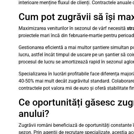
interioare menține fluxul de clienți. Contractele anuale
Cum pot zugrăvii să își max
Maximizarea veniturilor în sezonul de vârf necesită
str
proiectele mari încă din februarie-martie pentru perioa
Gestionarea eficientă a mai multor șantiere simultan p
lucru, astfel încât timpul de uscare pe un șantier să c
procesul de lucru se amortizează rapid în sezonul aglo
Specializarea în lucrări profitabile face diferența major
40-50% mai mult decât zugrăvitul standard. Colaborarea
contractele pot valora mii de euro și oferă stabilitate f
Ce oportunități găsesc zugr
anului?
Zugrăvii români beneficiază de oportunități constante î
sezon. Prin agenții de recrutare specializate, aceștia ac