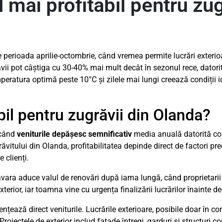
mai profitabil pentru zug
e perioada aprilie-octombrie, când vremea permite lucrări exterio
grăvii pot câștiga cu 30-40% mai mult decât în sezonul rece, dato
emperatura optimă peste 10°C și zilele mai lungi creează condiții 
il pentru zugrăvii din Olanda?
 când
veniturile depășesc semnificativ
media anuală datorită com
răvitului din Olanda, profitabilitatea depinde direct de factori p
 clienți.
ăvara aduce valul de renovări după iarna lungă, când proprietari
terior, iar toamna vine cu urgența finalizării lucrărilor înainte d
ențează direct veniturile. Lucrările exterioare, posibile doar în co
Proiectele de exterior includ fațade întregi, garduri și structuri 