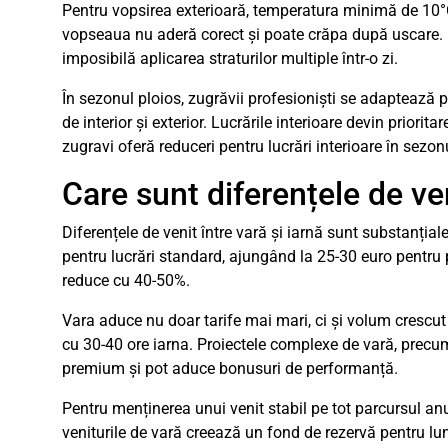
Pentru vopsirea exterioară, temperatura minimă de 10°
vopseaua nu aderă corect și poate crăpa după uscare. U
imposibilă aplicarea straturilor multiple într-o zi.
În sezonul ploios, zugrăvii profesioniști se adaptează 
de interior și exterior. Lucrările interioare devin priorit
zugravi oferă reduceri pentru lucrări interioare în sezon
Care sunt diferențele de ven
Diferențele de venit între vară și iarnă sunt substanția
pentru lucrări standard, ajungând la 25-30 euro pentru p
reduce cu 40-50%.
Vara aduce nu doar tarife mai mari, ci și volum cresc
cu 30-40 ore iarna. Proiectele complexe de vară, precum
premium și pot aduce bonusuri de performanță.
Pentru menținerea unui venit stabil pe tot parcursul an
veniturile de vară creează un fond de rezervă pentru luni