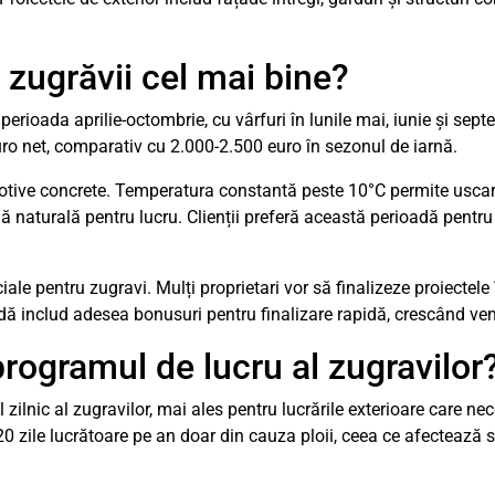
ă zugrăvii cel mai bine?
perioada aprilie-octombrie, cu vârfuri în lunile mai, iunie și sept
ro net, comparativ cu 2.000-2.500 euro în sezonul de iarnă.
motive concrete. Temperatura constantă peste 10°C permite usca
nă naturală pentru lucru. Clienții preferă această perioadă pentru
le pentru zugravi. Mulți proprietari vor să finalizeze proiectele
ă includ adesea bonusuri pentru finalizare rapidă, crescând ven
ogramul de lucru al zugravilor
ilnic al zugravilor, mai ales pentru lucrările exterioare care ne
0 zile lucrătoare pe an doar din cauza ploii, ceea ce afectează s