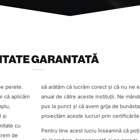
ITATE GARANTATĂ
pe perete.
să arătăm că lucrăm corect și că nu ne e
ui că aplicăm
anual de către aceste instituții. Ne mând
mplu,
pus la punct și că avem grija de bunăsta
 și
proiectăm aceste lucruri prin certificăril
mitate cu
Pentru tine acest lucru înseamnă că poți
xtrem de