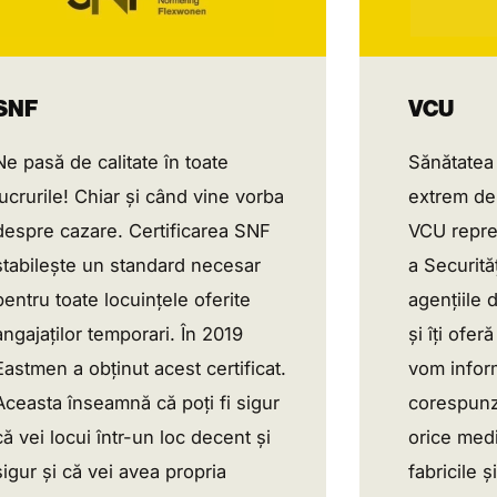
SNF
VCU
Ne pasă de calitate în toate
Sănătatea 
lucrurile! Chiar și când vine vorba
extrem de 
despre cazare. Certificarea SNF
VCU reprez
stabilește un standard necesar
a Securităț
pentru toate locuințele oferite
agențiile 
angajaților temporari. În 2019
și îți ofer
Eastmen a obținut acest certificat.
vom inform
Aceasta înseamnă că poți fi sigur
corespunză
că vei locui într-un loc decent și
orice medi
sigur și că vei avea propria
fabricile ș