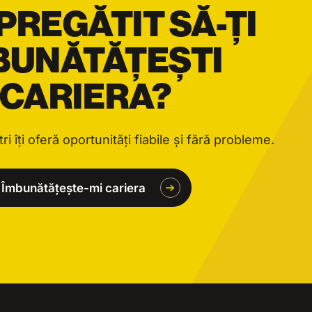
 PREGĂTIT SĂ-ȚI
BUNĂTĂȚEȘTI
CARIERA?
ri îți oferă oportunități fiabile și fără probleme.
Îmbunătățește-mi cariera