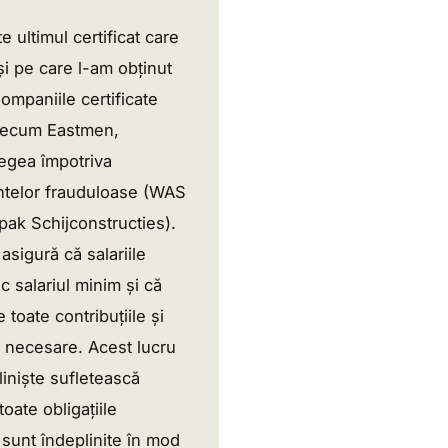
e ultimul certificat care
și pe care l-am obținut
ompaniile certificate
recum Eastmen,
egea împotriva
telor frauduloase (WAS
ak Schijconstructies).
sigură că salariile
c salariul minim și că
e toate contribuțiile și
 necesare. Acest lucru
 liniște sufletească
oate obligațiile
 sunt îndeplinite în mod