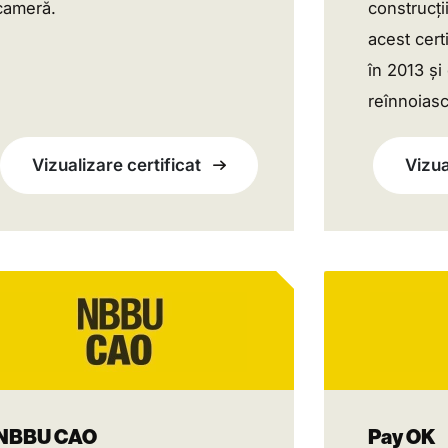
cameră.
construcți
acest cert
în 2013 și
reînnoiasc
Vizualizare certificat
Vizua
NBBU CAO
Pay OK