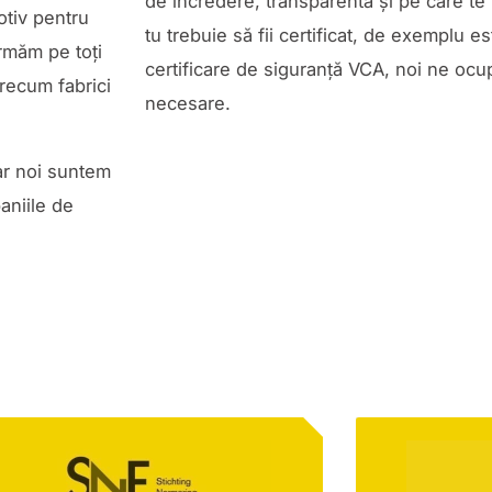
de încredere, transparentă și pe care te p
motiv pentru
tu trebuie să fii certificat, de exemplu e
rmăm pe toți
certificare de siguranță VCA, noi ne oc
precum fabrici
necesare.
iar noi suntem
aniile de