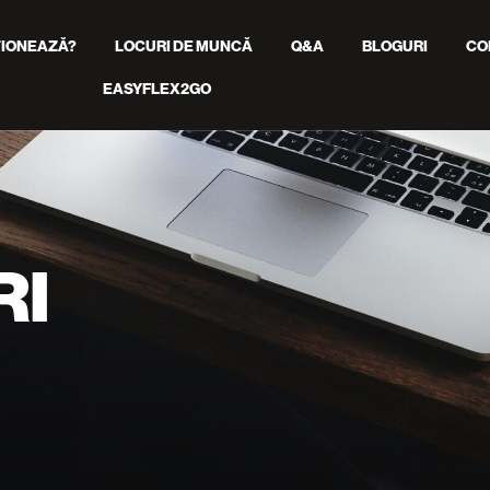
IONEAZĂ?
LOCURI DE MUNCĂ
Q&A
BLOGURI
CO
EASYFLEX2GO
RI