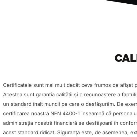
CAL
Certificatele sunt mai mult decât ceva frumos de afișat 
Acestea sunt garanția calității și o recunoaștere a faptul
un standard înalt muncii pe care o desfășurăm. De exe
certificarea noastră NEN 4400-1 înseamnă că personalul
administrația noastră financiară se desfășoară în confor
acest standard ridicat. Siguranța este, de asemenea, e