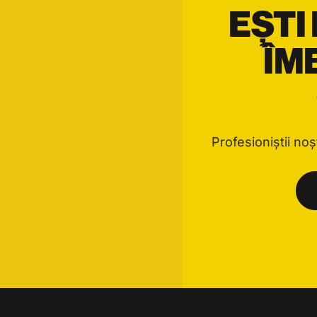
EȘTI
ÎM
Profesioniștii noșt