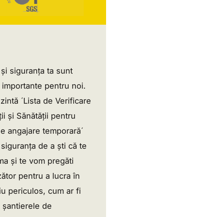
și siguranța ta sunt
importante pentru noi.
intă ´Lista de Verificare
ii și Sănătății pentru
de angajare temporară´
ă siguranța de a ști că te
a și te vom pregăti
tor pentru a lucra în
u periculos, cum ar fi
i șantierele de