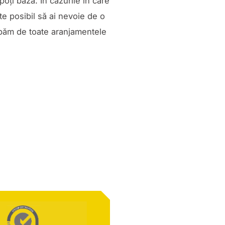
oți baza. În cazurile în care
ste posibil să ai nevoie de o
upăm de toate aranjamentele