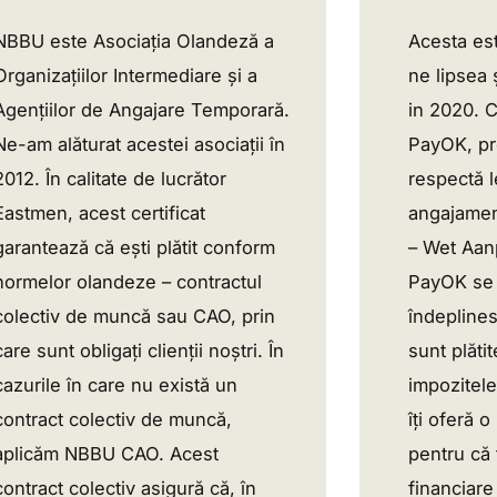
NBBU este Asociația Olandeză a
Acesta est
Organizațiilor Intermediare și a
ne lipsea 
Agențiilor de Angajare Temporară.
in 2020. C
Ne-am alăturat acestei asociații în
PayOK, p
2012. În calitate de lucrător
respectă l
Eastmen, acest certificat
angajamen
garantează că ești plătit conform
– Wet Aanp
normelor olandeze – contractul
PayOK se a
colectiv de muncă sau CAO, prin
îndeplines
care sunt obligați clienții noștri. În
sunt plătit
cazurile în care nu există un
impozitele
contract colectiv de muncă,
îți oferă o
aplicăm NBBU CAO. Acest
pentru că t
contract colectiv asigură că, în
financiare