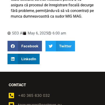
asigura că procesul de înregistrare fiscală decurge
fără probleme, permițându-vă să vă concentrați pe
munca dumneavoastră ca sudor MIG MAG.
SEO AI
May 6, 2025
6:00 am
Facebook
Twitter
LinkedIn
CONTACT
+40 365 630 032
targumures@eastmen.eu