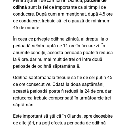
Pentru șoferii de camion în Olanda,
pauzele de
odihnă
sunt la fel de importante ca și timpii de
conducere. După cum am menționat, după 4,5 ore
de conducere, trebuie să iei o pauză de minimum
45 de minute.
În ceea ce privește odihna zilnică, ai dreptul la o
perioadă neîntreruptă de 11 ore în fiecare zi. În
anumite condiții, această perioadă poate fi redusă
la 9 ore, dar nu mai mult de trei ori între două
perioade de odihnă săptămânală.
Odihna săptămânală trebuie să fie de cel puțin 45
de ore consecutive. Odată la două săptămâni,
această perioadă poate fi redusă la 24 de ore, dar
reducerea trebuie compensată în următoarele trei
săptămâni.
Este important să știi că în Olanda, spre deosebire
de alte țări, nu poți efectua perioada de odihnă