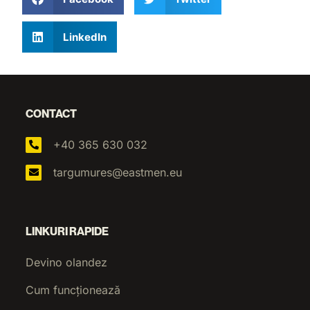
LinkedIn
CONTACT
+40 365 630 032
targumures@eastmen.eu
LINKURI RAPIDE
Devino olandez
Cum funcționează