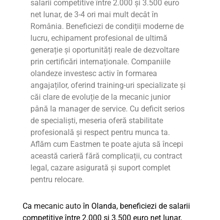
salarii competitive între 2.000 și 3.500 euro
net lunar, de 3-4 ori mai mult decât în
România. Beneficiezi de condiții moderne de
lucru, echipament profesional de ultimă
generație și oportunități reale de dezvoltare
prin certificări internaționale. Companiile
olandeze investesc activ în formarea
angajaților, oferind training-uri specializate și
căi clare de evoluție de la mecanic junior
până la manager de service. Cu deficit serios
de specialiști, meseria oferă stabilitate
profesională și respect pentru munca ta.
Aflăm cum Eastmen te poate ajuta să începi
această carieră fără complicații, cu contract
legal, cazare asigurată și suport complet
pentru relocare.
Ca
mecanic auto
în Olanda, beneficiezi de salarii
competitive între 2.000 și 3.500 euro net lunar,