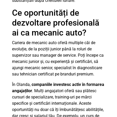
substanțiali după cheltuieli lunare.
Ce oportunități de
dezvoltare profesională
ai ca mecanic auto?
Cariera de mecanic auto oferă multiple căi de
evoluție, de la poziții junior până la roluri de
supervizor sau manager de service. Poți începe ca
mecanic junior și, cu experiență și certificări, să
ajungi mecanic senior, specialist în diagnosticare
sau tehnician certificat pe branduri premium.
În Olanda,
companiile investesc activ în formarea
angajaților
. Mulți angajatori oferă sau plătesc
cursuri de specializare, training-uri pe mărci
specifice și certificări internaționale. Aceste
oportunități nu doar că îți îmbunătățesc abilitățile,
dar cresc și salariul tău. De exemplu, un curs de