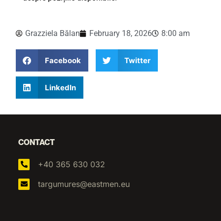
Grazziela Bălan
February 18, 2026
8:00 am
Facebook
Twitter
LinkedIn
CONTACT
+40 365 630 032
targumures@eastmen.eu