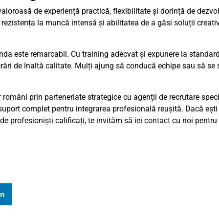
oroasă de experiență practică, flexibilitate și dorință de dezvol
, rezistența la muncă intensă și abilitatea de a găsi soluții crea
landa este remarcabil. Cu training adecvat și expunere la standar
crări de înaltă calitate. Mulți ajung să conducă echipe sau să se 
r români prin parteneriate strategice cu agenții de recrutare spec
d suport complet pentru integrarea profesională reușită. Dacă eșt
 profesioniști calificați, te invităm să iei
contact
cu noi pentru 
In