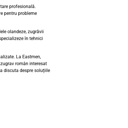
tare profesională.
tive pentru probleme
dele olandeze, zugrăvii
specializeze în tehnici
ializate. La Eastmen,
i zugrav român interesat
a discuta despre soluțiile