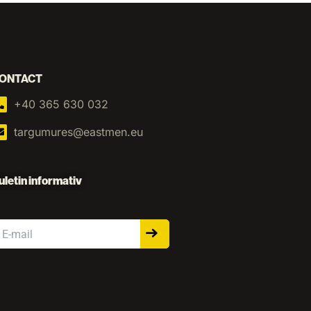
ONTACT
+40 365 630 032
targumures@eastmen.eu
uletin informativ