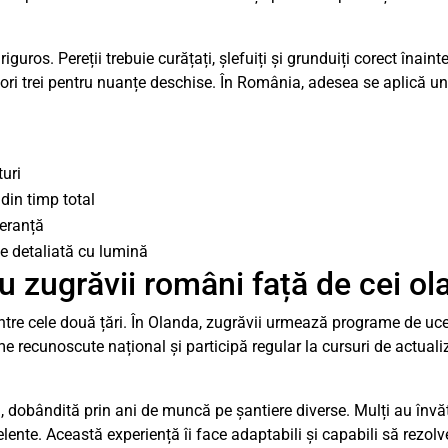
uros. Pereții trebuie curățați, șlefuiți și grunduiți corect înaint
ri trei pentru nuanțe deschise. În România, adesea se aplică un 
turi
din timp total
leranță
ie detaliată cu lumină
u zugrăvii români față de cei ol
ntre cele două țări. În Olanda, zugrăvii urmează programe de ucen
 recunoscute național și participă regular la cursuri de actuali
 dobândită prin ani de muncă pe șantiere diverse. Mulți au învăț
celente. Această experiență îi face adaptabili și capabili să rez