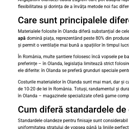
flexibilitatea și dorința de a învăța metode noi fac dife
Care sunt principalele difer
Materialele folosite în Olanda diferă substanțial de ce
apă
domină piața, reprezentând peste 80% din produsele 
și permit o ventilație mai bună a spațiilor în timpul lucră
În România, multe șantiere folosesc încă vopsele pe bază
preferințe – în Olanda, legislația limitează strict folos
ele diferite: în Olanda se preferă grunduri speciale pen
Costurile materialelor în Olanda sunt mai mari, dar și c
de 10-20 de lei în România. Totuși, randamentul și dur
în Olanda – magazinele specializate oferă game comple
Cum diferă standardele de ca
Standardele olandeze pentru finisaje sunt considerabil ma
uniformitatea stratului de vopsea până la liniile perfect