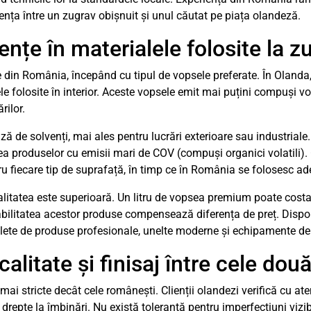
rența între un zugrav obișnuit și unul căutat pe piața olandeză.
ențe în materialele folosite la z
le din România, începând cu tipul de vopsele preferate. În Olanda
folosite în interior. Aceste vopsele emit mai puțini compuși vol
rilor.
 de solvenți, mai ales pentru lucrări exterioare sau industriale.
irea produselor cu emisii mari de COV (compuși organici volatili). 
tru fiecare tip de suprafață, în timp ce în România se folosesc a
alitatea este superioară. Un litru de vopsea premium poate costa 
abilitatea acestor produse compensează diferența de preț. Dispon
te de produse profesionale, unelte moderne și echipamente de pr
litate și finisaj între cele două
i stricte decât cele românești. Clienții olandezi verifică cu aten
 drepte la îmbinări. Nu există toleranță pentru imperfecțiuni vizi