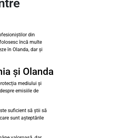
ntre
fesioniștilor din
 folosesc încă multe
ze în Olanda, dar și
nia și Olanda
protecția mediului și
despre emisiile de
te suficient să știi să
care sunt așteptările
ămâne valoroasă, dar