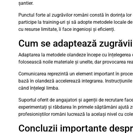
șantier.
Punctul forte al zugrăvilor români constă în dorința lor
participe la training-uri și să adopte metodele locale de
cu resurse limitate, îi face ingenioși și eficienți.
Cum se adaptează zugrăvii
Adaptarea la metodele olandeze începe cu înțelegerea 
folosească noile materiale și unelte, dar provocarea rea
Comunicarea reprezintă un element important în procesu
bază în olandeză accelerează integrarea. Instrucțiunil
când înțelegi limba.
Suportul oferit de angajatori și agenții de recrutare fac
experimentați și răbdarea în primele săptămâni ajută z
profesioniștilor români lucrează la același nivel cu cole
Concluzii importante despr