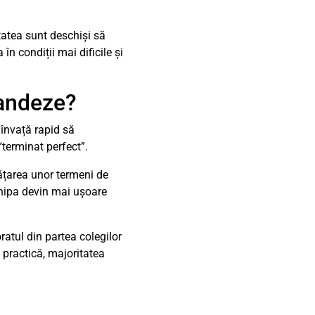
tatea sunt deschiși să
în condiții mai dificile și
landeze?
învață rapid să
“terminat perfect”.
ățarea unor termeni de
chipa devin mai ușoare
ratul din partea colegilor
 practică, majoritatea