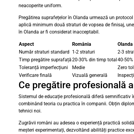
neacoperite uniform.
Pregătirea suprafețelor în Olanda urmează un protocol rig
aplică minimum două straturi de vopsea de finisaj, uneo
în Olanda ar fi considerat inacceptabil.
Aspect
România
Olanda
Număr straturi standard
1-2 straturi
2-3 stra
Timp pregătire suprafață
20-30% din timp total
40-50% 
Toleranță imperfecțiuni
Medie
Zero to
Verificare finală
Vizuală generală
Inspecț
Ce pregătire profesională a
Sistemul de educație profesională diferă semnificativ î
combinând teoria cu practica în companii. Obțin diplome
tehnici noi.
Zugrăvii români au adesea o experiență practică solidă,
meșteri experimentați, dezvoltând abilități practice ex