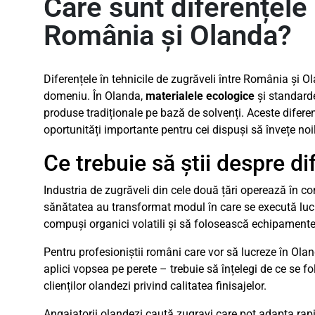
Care sunt diferențele 
România și Olanda?
Diferențele în tehnicile de zugrăveli între România și O
domeniu. În Olanda,
materialele ecologice
și standarde
produse tradiționale pe bază de solvenți. Aceste difere
oportunități importante pentru cei dispuși să învețe no
Ce trebuie să știi despre d
Industria de zugrăveli din cele două țări operează în con
sănătatea au transformat modul în care se execută lucră
compuși organici volatili și să folosească echipamente
Pentru profesioniștii români care vor să lucreze în Ola
aplici vopsea pe perete – trebuie să înțelegi de ce se 
clienților olandezi privind calitatea finisajelor.
Angajatorii olandezi caută zugravi care pot adapta rap