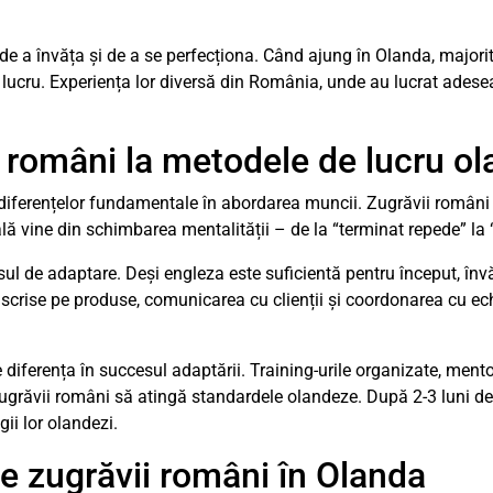
 de a învăța și de a se perfecționa. Când ajung în Olanda, majori
 lucru. Experiența lor diversă din România, unde au lucrat adesea 
 români la metodele de lucru o
diferențelor fundamentale în abordarea muncii. Zugrăvii români 
lă vine din schimbarea mentalității – de la “terminat repede” la 
l de adaptare. Deși engleza este suficientă pentru început, înv
e scrise pe produse, comunicarea cu clienții și coordonarea cu e
e diferența în succesul adaptării. Training-urile organizate, mento
ugrăvii români să atingă standardele olandeze. După 2-3 luni de
gii lor olandezi.
e zugrăvii români în Olanda