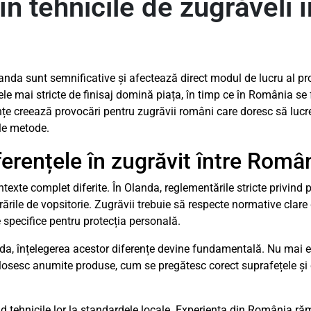
în tehnicile de zugrăveli î
landa sunt semnificative și afectează direct modul de lucru al pro
le mai stricte de finisaj domină piața, în timp ce în România se
nțe creează provocări pentru zugrăvii români care doresc să lucre
ile metode.
iferențele în zugrăvit între Româ
texte complet diferite. În Olanda, reglementările stricte privind 
rile de vopsitorie. Zugrăvii trebuie să respecte normative clare 
 specifice pentru protecția personală.
nda, înțelegerea acestor diferențe devine fundamentală. Nu mai es
folosesc anumite produse, cum se pregătesc corect suprafețele și 
id tehnicile lor la standardele locale. Experiența din România r