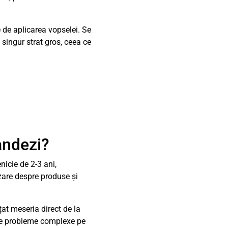
e de aplicarea vopselei. Se
singur strat gros, ceea ce
andezi?
icie de 2-3 ani,
zare despre produse și
at meseria direct de la
olve probleme complexe pe