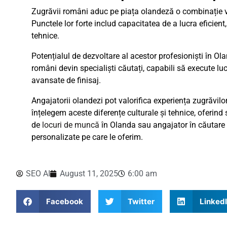
Zugrăvii români aduc pe piața olandeză o combinație val
Punctele lor forte includ capacitatea de a lucra eficient
tehnice.
Potențialul de dezvoltare al acestor profesioniști în O
români devin specialiști căutați, capabili să execute lu
avansate de finisaj.
Angajatorii olandezi pot valorifica experiența zugrăvilo
înțelegem aceste diferențe culturale și tehnice, oferin
de
locuri de muncă
în Olanda sau angajator în căutare de
personalizate pe care le oferim.
SEO AI
August 11, 2025
6:00 am
Facebook
Twitter
Linked