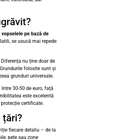
ugrăvit?
,
vopselele pe bază de
atili, se usucă mai repede
 Diferența nu ține doar de
Grundurile folosite sunt și
desea grunduri universale.
între 30-50 de euro, față
ibilitatea este excelentă
otecție certificate.
 țări?
ție fiecare detaliu – de la
bile, pete sau zone