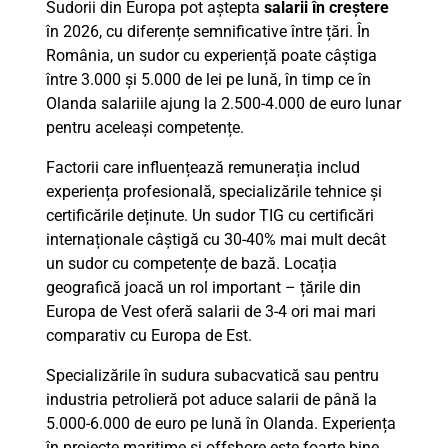
Sudorii din Europa pot aștepta
salarii în creștere
în 2026, cu diferențe semnificative între țări. În
România, un sudor cu experiență poate câștiga
între 3.000 și 5.000 de lei pe lună, în timp ce în
Olanda salariile ajung la 2.500-4.000 de euro lunar
pentru aceleași competențe.
Factorii care influențează remunerația includ
experiența profesională, specializările tehnice și
certificările deținute. Un sudor TIG cu certificări
internaționale câștigă cu 30-40% mai mult decât
un sudor cu competențe de bază. Locația
geografică joacă un rol important – țările din
Europa de Vest oferă salarii de 3-4 ori mai mari
comparativ cu Europa de Est.
Specializările în sudura subacvatică sau pentru
industria petrolieră pot aduce salarii de până la
5.000-6.000 de euro pe lună în Olanda. Experiența
în proiecte maritime și offshore este foarte bine