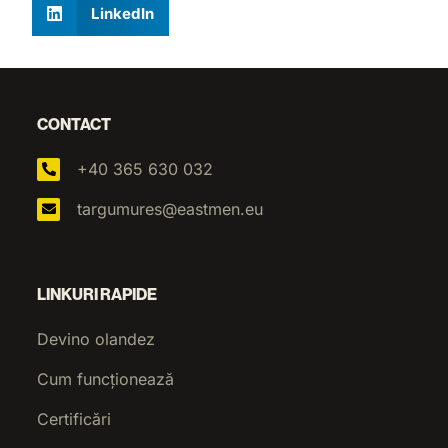
LinkedIn
CONTACT
+40 365 630 032
targumures@eastmen.eu
LINKURI RAPIDE
Devino olandez
Cum funcționează
Certificări