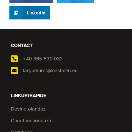
LinkedIn
CONTACT
+40 365 630 032
targumures@eastmen.eu
LINKURI RAPIDE
Devino olandez
Cum funcționează