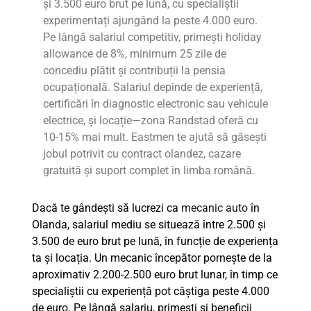
și 3.500 euro brut pe lună, cu specialiștii
experimentați ajungând la peste 4.000 euro.
Pe lângă salariul competitiv, primești holiday
allowance de 8%, minimum 25 zile de
concediu plătit și contribuții la pensia
ocupațională. Salariul depinde de experiență,
certificări în diagnostic electronic sau vehicule
electrice, și locație—zona Randstad oferă cu
10-15% mai mult. Eastmen te ajută să găsești
jobul potrivit cu contract olandez, cazare
gratuită și suport complet în limba română.
Dacă te gândești să lucrezi ca
mecanic auto
în
Olanda, salariul mediu se situează între 2.500 și
3.500 de euro brut pe lună, în funcție de experiența
ta și locația. Un mecanic începător pornește de la
aproximativ 2.200-2.500 euro brut lunar, în timp ce
specialiștii cu experiență pot câștiga peste 4.000
de euro. Pe lângă salariu, primești și beneficii