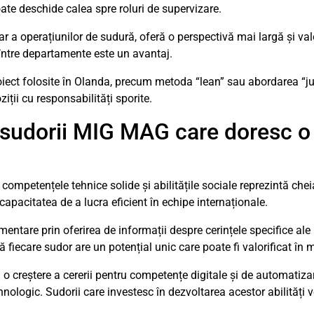
poate deschide calea spre roluri de supervizare.
r a operațiunilor de sudură, oferă o perspectivă mai largă și va
 între departamente este un avantaj.
ect folosite în Olanda, precum metoda “lean” sau abordarea “jus
iții cu responsabilități sporite.
u sudorii MIG MAG care doresc o
competențele tehnice solide și abilitățile sociale reprezintă chei
apacitatea de a lucra eficient în echipe internaționale.
ntare prin oferirea de informații despre cerințele specifice ale 
ă fiecare sudor are un potențial unic care poate fi valorificat în 
 o creștere a cererii pentru competențe digitale și de automatiza
ologic. Sudorii care investesc în dezvoltarea acestor abilități 