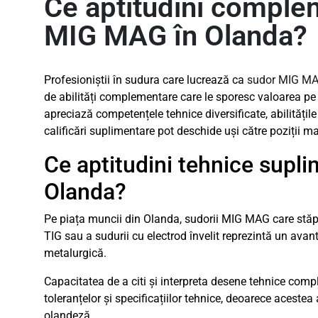
Ce aptitudini complem
MIG MAG în Olanda?
Profesioniștii în sudura care lucrează ca
sudor MIG M
de abilități complementare care le sporesc valoarea pe
apreciază competențele tehnice diversificate, abilitățile
calificări suplimentare pot deschide uși către poziții ma
Ce aptitudini tehnice supl
Olanda?
Pe piața muncii din Olanda, sudorii MIG MAG care stăp
TIG sau a sudurii cu electrod învelit reprezintă un ava
metalurgică.
Capacitatea de a citi și interpreta desene tehnice compl
toleranțelor și specificațiilor tehnice, deoarece acestea
olandeză.