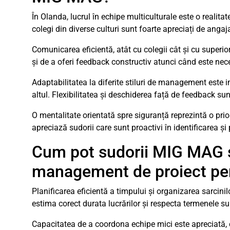
În Olanda, lucrul în echipe multiculturale este o realit
colegi din diverse culturi sunt foarte apreciați de angaja
Comunicarea eficientă, atât cu colegii cât și cu superior
și de a oferi feedback constructiv atunci când este nec
Adaptabilitatea la diferite stiluri de management este
altul. Flexibilitatea și deschiderea față de feedback sunt
O mentalitate orientată spre siguranță reprezintă o pri
apreciază sudorii care sunt proactivi în identificarea și 
Cum pot sudorii MIG MAG s
management de proiect pen
Planificarea eficientă a timpului și organizarea sarcini
estima corect durata lucrărilor și respecta termenele su
Capacitatea de a coordona echipe mici este apreciată, c