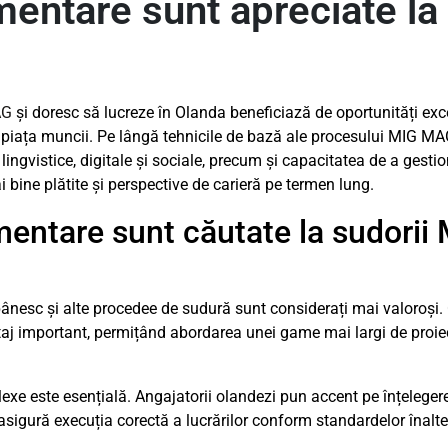
entare sunt apreciate la 
AG
și doresc să lucreze în Olanda beneficiază de oportunități ex
 piața muncii. Pe lângă tehnicile de bază ale procesului MIG MAG
 lingvistice, digitale și sociale, precum și capacitatea de a gesti
i bine plătite și perspective de carieră pe termen lung.
imentare sunt căutate la sudori
ânesc și alte procedee de sudură sunt considerați mai valoroși
ntaj important, permițând abordarea unei game mai largi de proiec
exe este esențială. Angajatorii olandezi pun accent pe înțelegere
 asigură execuția corectă a lucrărilor conform standardelor înalte