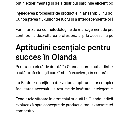
puțin experimentați și de a distribui sarcinile eficient 
Înțelegerea proceselor de producție în ansamblu, nu doa
Cunoașterea fluxurilor de lucru și a interdependențelor
Familiarizarea cu metodologiile de management de proi
contribui la dezvoltarea profesională și la accesul la poz
Aptitudini esențiale pentr
succes în Olanda
Pentru o carieră de durată în Olanda, combinația dintre 
caută profesioniști care îmbină excelența în sudură cu c
La Eastmen, sprijinim dezvoltarea aptitudinilor compleme
facilitarea accesului la resurse de învățare. Înțelegem c
Tendințele viitoare în domeniul sudurii în Olanda indică
evoluează spre concepte de producție mai avansate tehn
competitiv.