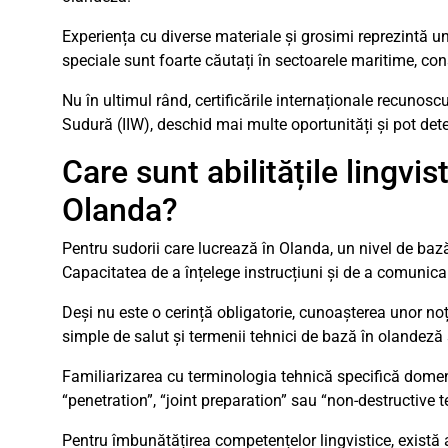
Experiența cu diverse materiale și grosimi reprezintă un
speciale sunt foarte căutați în sectoarele maritime, cons
Nu în ultimul rând, certificările internaționale recunos
Sudură (IIW), deschid mai multe oportunități și pot dete
Care sunt abilitățile lingv
Olanda?
Pentru sudorii care lucrează în Olanda, un nivel de baz
Capacitatea de a înțelege instrucțiuni și de a comunica
Deși nu este o cerință obligatorie, cunoașterea unor no
simple de salut și termenii tehnici de bază în olandeză
Familiarizarea cu terminologia tehnică specifică domen
“penetration”, “joint preparation” sau “non-destructive 
Pentru îmbunătățirea competențelor lingvistice, există ap