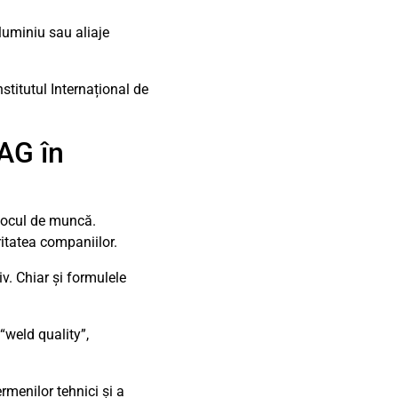
aluminiu sau aliaje
stitutul Internațional de
MAG în
 locul de muncă.
itatea companiilor.
v. Chiar și formulele
“weld quality”,
rmenilor tehnici și a