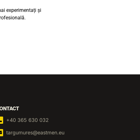
ai experimentați și
rofesională.
ONTACT
+40 365 630 032
targumures@eastmen.eu