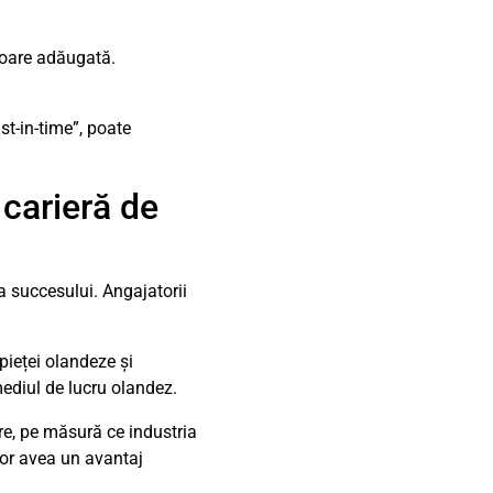
loare adăugată.
t-in-time”, poate
 carieră de
a succesului. Angajatorii
pieței olandeze și
mediul de lucru olandez.
re, pe măsură ce industria
vor avea un avantaj