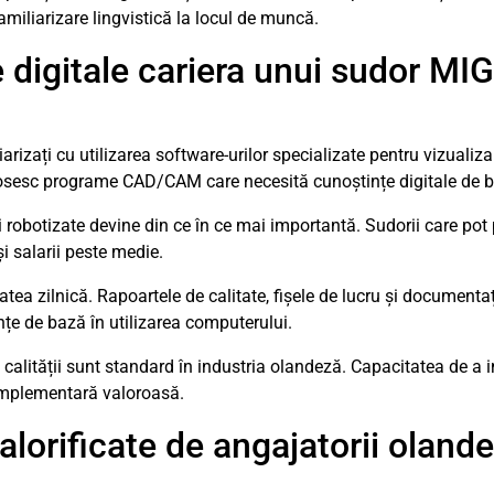
amiliarizare lingvistică la locul de muncă.
e digitale cariera unui sudor MI
liarizați cu utilizarea software-urilor specializate pentru vizuali
sesc programe CAD/CAM care necesită cunoștințe digitale de b
 robotizate devine din ce în ce mai importantă. Sudorii care po
i salarii peste medie.
atea zilnică. Rapoartele de calitate, fișele de lucru și document
țe de bază în utilizarea computerului.
calității sunt standard în industria olandeză. Capacitatea de a 
 complementară valoroasă.
alorificate de angajatorii olande