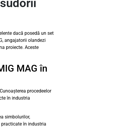
sudorii
celente dacă posedă un set
, angajatorii olandezi
ona proiecte. Aceste
i MIG MAG în
. Cunoașterea procedeelor
te în industria
a simbolurilor,
 practicate în industria