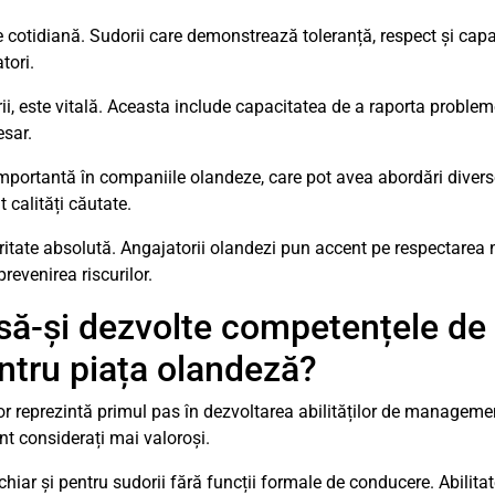
ate cotidiană. Sudorii care demonstrează toleranță, respect și ca
tori.
ii, este vitală. Aceasta include capacitatea de a raporta probleme,
esar.
 importantă în companiile olandeze, care pot avea abordări diver
 calități căutate.
oritate absolută. Angajatorii olandezi pun accent pe respectarea 
prevenirea riscurilor.
ă-și dezvolte competențele de
tru piața olandeză?
lor reprezintă primul pas în dezvoltarea abilităților de manageme
nt considerați mai valoroși.
hiar și pentru sudorii fără funcții formale de conducere. Abilita