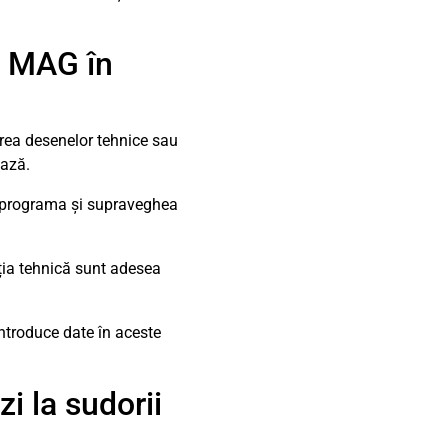
G MAG în
zarea desenelor tehnice sau
ază.
t programa și supraveghea
ația tehnică sunt adesea
introduce date în aceste
zi la sudorii