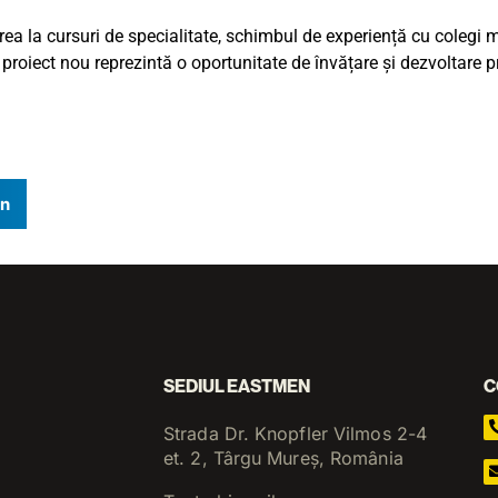
a la cursuri de specialitate, schimbul de experiență cu colegi m
proiect nou reprezintă o oportunitate de învățare și dezvoltare p
In
SEDIUL EASTMEN
C
Strada Dr. Knopfler Vilmos 2-4
et. 2, Târgu Mureș, România