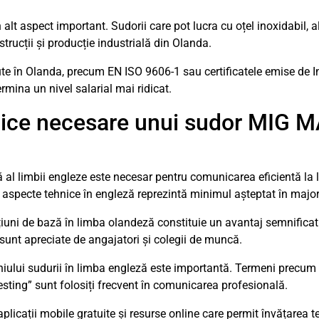
 alt aspect important. Sudorii care pot lucra cu oțel inoxidabil, 
trucții și producție industrială din Olanda.
cute în Olanda, precum EN ISO 9606-1 sau certificatele emise de In
rmina un nivel salarial mai ridicat.
istice necesare unui sudor MIG 
ă al limbii engleze este necesar pentru comunicarea eficientă la
 aspecte tehnice în engleză reprezintă minimul așteptat în major
țiuni de bază în limba olandeză constituie un avantaj semnificati
 sunt apreciate de angajatori și colegii de muncă.
iului sudurii în limba engleză este importantă. Termeni precum 
testing” sunt folosiți frecvent în comunicarea profesională.
licații mobile gratuite și resurse online care permit învățarea te