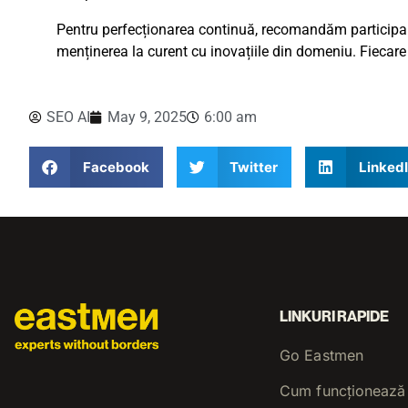
Pentru perfecționarea continuă, recomandăm participare
menținerea la curent cu inovațiile din domeniu. Fiecare 
SEO AI
May 9, 2025
6:00 am
Facebook
Twitter
Linked
LINKURI RAPIDE
Go Eastmen
Cum funcționează