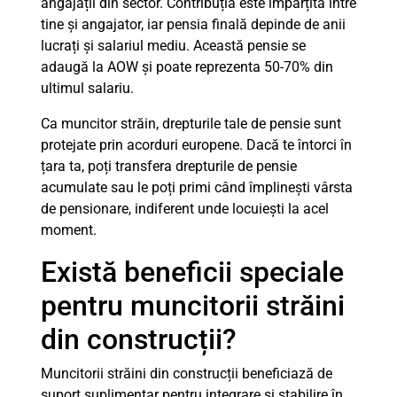
angajații din sector. Contribuția este împărțită între
tine și angajator, iar pensia finală depinde de anii
lucrați și salariul mediu. Această pensie se
adaugă la AOW și poate reprezenta 50-70% din
ultimul salariu.
Ca muncitor străin, drepturile tale de pensie sunt
protejate prin acorduri europene. Dacă te întorci în
țara ta, poți transfera drepturile de pensie
acumulate sau le poți primi când împlinești vârsta
de pensionare, indiferent unde locuiești la acel
moment.
Există beneficii speciale
pentru muncitorii străini
din construcții?
Muncitorii străini din construcții beneficiază de
suport suplimentar pentru integrare și stabilire în