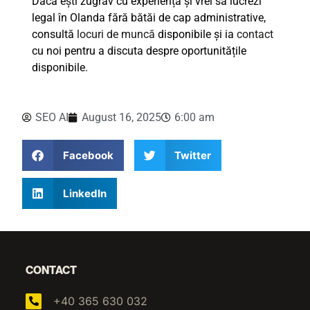
Dacă ești zugrav cu experiență și vrei să lucrezi
legal în Olanda fără bătăi de cap administrative,
consultă
locuri de muncă
disponibile și ia
contact
cu noi pentru a discuta despre oportunitățile
disponibile.
SEO AI
August 16, 2025
6:00 am
Facebook
Twitter
LinkedIn
CONTACT
+40 365 630 032