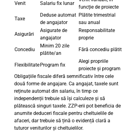
Venit
Salariu fix lunar
funcție de proiecte
Deduse automat
Plătite trimestrial
Taxe
de angajator
sau anual
Asigurate de
Responsabilitate
Asigurări
angajator
proprie
Minim 20 zile
Concediu
Fără concediu plătit
plătite/an
Alegi propriile
Flexibilitate
Program fix
proiecte și program
Obligațiile fiscale diferă semnificativ între cele
două forme de angajare. Ca angajat, taxele sunt
reținute automat din salariu, în timp ce
independenții trebuie să își calculeze și să
plătească singuri taxele. ZZP-erii pot beneficia de
anumite deduceri fiscale pentru cheltuielile de
afaceri, dar trebuie să țină o evidență clară a
tuturor veniturilor și cheltuielilor.