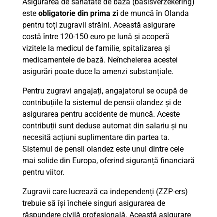
Asigurarea de sănătate de bază (basisverzekering)
este
obligatorie din prima zi
de muncă în Olanda
pentru toți zugravii străini. Această asigurare
costă între 120-150 euro pe lună și acoperă
vizitele la medicul de familie, spitalizarea și
medicamentele de bază. Neîncheierea acestei
asigurări poate duce la amenzi substanțiale.
Pentru zugravi angajați, angajatorul se ocupă de
contribuțiile la sistemul de pensii olandez și de
asigurarea pentru accidente de muncă. Aceste
contribuții sunt deduse automat din salariu și nu
necesită acțiuni suplimentare din partea ta.
Sistemul de pensii olandez este unul dintre cele
mai solide din Europa, oferind siguranță financiară
pentru viitor.
Zugravii care lucrează ca independenți (ZZP-ers)
trebuie să își încheie singuri asigurarea de
răspundere civilă profesională. Această asigurare