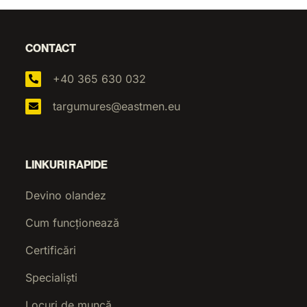
CONTACT
+40 365 630 032
targumures@eastmen.eu
LINKURI RAPIDE
Devino olandez
Cum funcționează
Certificări
Specialiști
Locuri de muncă