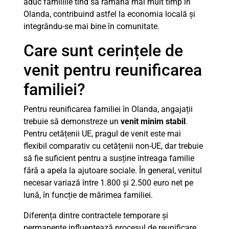
aduc familiile tind să rămână mai mult timp în
Olanda, contribuind astfel la economia locală și
integrându-se mai bine în comunitate.
Care sunt cerințele de
venit pentru reunificarea
familiei?
Pentru reunificarea familiei în Olanda, angajații
trebuie să demonstreze un
venit minim stabil
.
Pentru cetățenii UE, pragul de venit este mai
flexibil comparativ cu cetățenii non-UE, dar trebuie
să fie suficient pentru a susține întreaga familie
fără a apela la ajutoare sociale. În general, venitul
necesar variază între 1.800 și 2.500 euro net pe
lună, în funcție de mărimea familiei.
Diferența dintre contractele temporare și
permanente influențează procesul de reunificare.