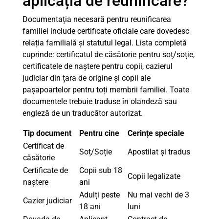
aplicația de reunificare?
Documentația necesară pentru reunificarea
familiei include certificate oficiale care dovedesc
relația familială și statutul legal. Lista completă
cuprinde: certificatul de căsătorie pentru soț/soție,
certificatele de naștere pentru copii, cazierul
judiciar din țara de origine și copii ale
pașapoartelor pentru toți membrii familiei. Toate
documentele trebuie traduse în olandeză sau
engleză de un traducător autorizat.
Tip document
Pentru cine
Cerințe speciale
Certificat de
Soț/Soție
Apostilat și tradus
căsătorie
Certificate de
Copii sub 18
Copii legalizate
naștere
ani
Adulți peste
Nu mai vechi de 3
Cazier judiciar
18 ani
luni