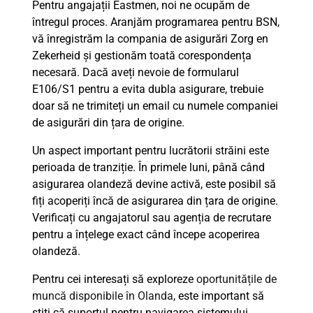
Pentru angajații Eastmen, noi ne ocupăm de
întregul proces. Aranjăm programarea pentru BSN,
vă înregistrăm la compania de asigurări Zorg en
Zekerheid și gestionăm toată corespondența
necesară. Dacă aveți nevoie de formularul
E106/S1 pentru a evita dubla asigurare, trebuie
doar să ne trimiteți un email cu numele companiei
de asigurări din țara de origine.
Un aspect important pentru lucrătorii străini este
perioada de tranziție. În primele luni, până când
asigurarea olandeză devine activă, este posibil să
fiți acoperiți încă de asigurarea din țara de origine.
Verificați cu angajatorul sau agenția de recrutare
pentru a înțelege exact când începe acoperirea
olandeză.
Pentru cei interesați să exploreze
oportunitățile de
muncă disponibile în Olanda
, este important să
știți că suportul pentru navigarea sistemului