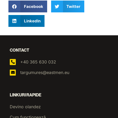
Facebook
Twitter
LinkedIn
CONTACT
+40 365 630 032
targumures@eastmen.eu
LINKURI RAPIDE
Devino olandez
Cum funcționează