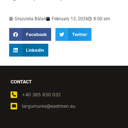
Grazziela Bălan
February 13, 2026
8:00 am
Facebook
Twitter
LinkedIn
CONTACT
+40 365 630 032
targumures@eastmen.eu