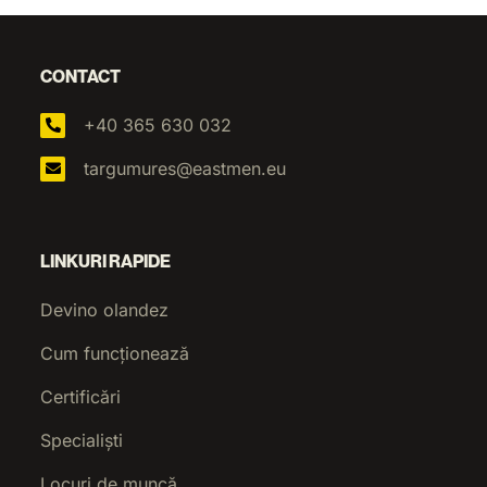
CONTACT
+40 365 630 032
targumures@eastmen.eu
LINKURI RAPIDE
Devino olandez
Cum funcționează
Certificări
Specialiști
Locuri de muncă