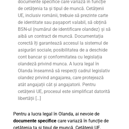
documente specifice care variază în funcție
de cetățenia ta și tipul de muncă. Cetățenii
UE, inclusiv românii, trebuie să prezinte carte
de identitate sau pașaport valabil, să obțină
BSN-ul (numărul de identificare olandez) și să
aibă un contract de muncă. Documentația
corectă îți garantează accesul la sistemul de
asigurări sociale, posibilitatea de a deschide
cont bancar și conformitatea cu legislația
olandeză privind munca. A lucra legal în
Olanda înseamnă să respecți cadrul legislativ
olandez privind angajarea, care protejează
atât angajații cât și angajatorii. Pentru
cetățenii UE, procesul este simplificat datorită
libertății […]
Pentru a lucra legal în Olanda, ai nevoie de
documente specifice
care variază în funcție de
cetățenia ta și tipul de muncă. Cetățenii UE,