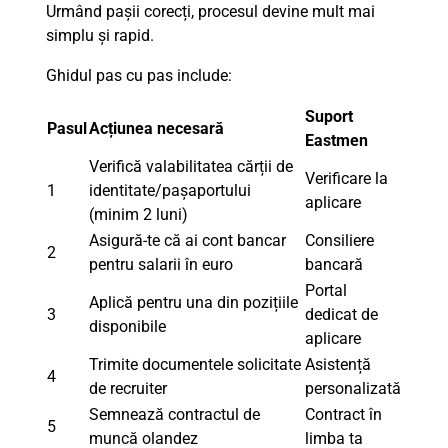
Urmând pașii corecți, procesul devine mult mai
simplu și rapid.
Ghidul pas cu pas include:
Suport
Pasul
Acțiunea necesară
Eastmen
Verifică valabilitatea cărții de
Verificare la
1
identitate/pașaportului
aplicare
(minim 2 luni)
Asigură-te că ai cont bancar
Consiliere
2
pentru salarii în euro
bancară
Portal
Aplică pentru una din pozițiile
3
dedicat de
disponibile
aplicare
Trimite documentele solicitate
Asistență
4
de recruiter
personalizată
Semnează contractul de
Contract în
5
muncă olandez
limba ta