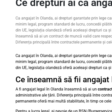
Ce drepturi ai ca anga
Ca angajat în Olanda, ai drepturi garantate prin lege car
minim legal, program standard de lucru, concedii plătite
din UE, legislația olandeză oferă aceleași drepturi ca și
înseamnă să ai un contract de muncă valid care respectă l
Diferența principală între contractele permanente și cel
Ca angajat în Olanda, ai drepturi garantate prin lege car
minim legal, program standard de lucru, concedii plătite
din UE, legislația olandeză oferă aceleași drepturi ca și
Ce înseamnă să fii angajat 
A fi angajat legal în Olanda înseamnă să ai un
contrac
administrative ale țării. Diferența principală între cont
permanente oferă mai multă stabilitate, în timp ce cele
Pentru a lucra legal, ai nevoie de un BSN (Burgerservi