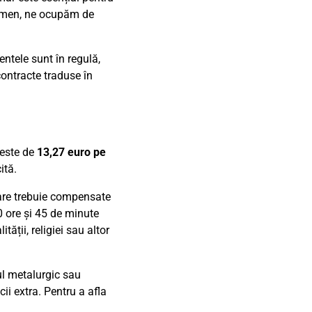
astmen, ne ocupăm de
entele sunt în regulă,
contracte traduse în
 este de
13,27 euro pe
ită.
are trebuie compensate
0 ore și 45 de minute
ății, religiei sau altor
ul metalurgic sau
ii extra. Pentru a afla