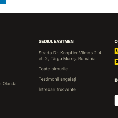
SEDIUL EASTMEN
C
Strada Dr. Knopfler Vilmos 2-4
et. 2, Târgu Mureș, România
Toate birourile
Testimonii angajați
B
n Olanda
Întrebări frecvente