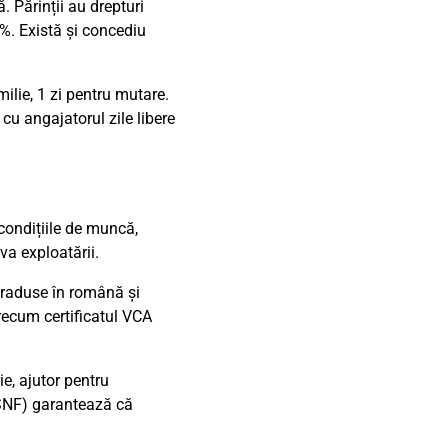
 Părinții au drepturi
%. Există și concediu
milie, 1 zi pentru mutare.
cu angajatorul zile libere
 condițiile de muncă,
va exploatării.
 traduse în română și
precum certificatul VCA
e, ajutor pentru
i SNF) garantează că