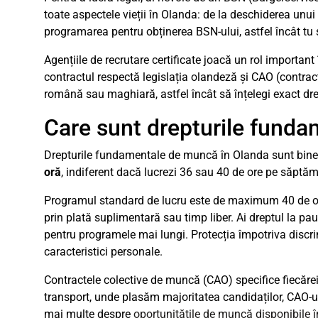
toate aspectele vieții în Olanda: de la deschiderea un
programarea pentru obținerea BSN-ului, astfel încât tu 
Agențiile de recrutare certificate joacă un rol importan
contractul respectă legislația olandeză și CAO (contrac
română sau maghiară, astfel încât să înțelegi exact drept
Care sunt drepturile fund
Drepturile fundamentale de muncă în Olanda sunt bine de
oră
, indiferent dacă lucrezi 36 sau 40 de ore pe săptă
Programul standard de lucru este de maximum 40 de or
prin plată suplimentară sau timp liber. Ai dreptul la 
pentru programele mai lungi. Protecția împotriva discrimin
caracteristici personale.
Contractele colective de muncă (CAO) specifice fiecărei 
transport, unde plasăm majoritatea candidaților, CAO-ur
mai multe despre
oportunitățile de muncă disponibile în