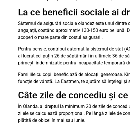
La ce beneficii sociale ai d
Sistemul de asigurări sociale olandez este unul dintre
angajații, costând aproximativ 130-150 euro pe lună. D
acoperi o mare parte din costul asigurării.
Pentru pensie, contribui automat la sistemul de stat (AO
ai lucrat cel puțin 26 de săptămâni în ultimele 36 de 
primești indemnizație pentru incapacitate temporară d
Familiile cu copii beneficiază de alocații generoase. Ki
funcție de vârstă. La Eastmen, te ajutăm să înțelegi și 
Câte zile de concediu și ce
În Olanda, ai dreptul la minimum 20 de zile de concedi
zilele se calculează proporțional. Pe lângă zilele de co
plătită de obicei în mai sau iunie.