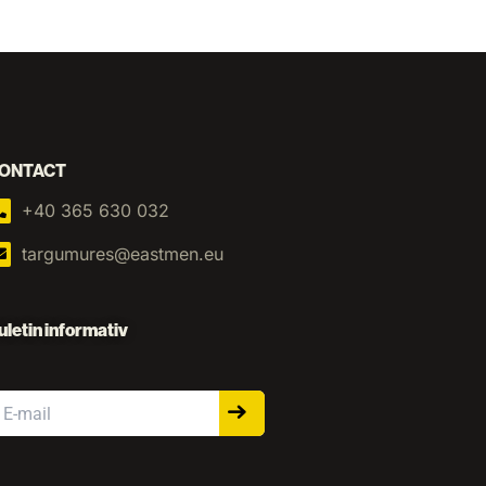
ONTACT
+40 365 630 032
targumures@eastmen.eu
uletin informativ