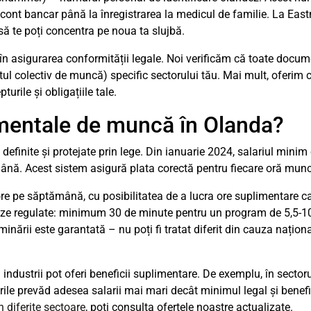
ui cont bancar până la înregistrarea la medicul de familie. La E
să te poți concentra pe noua ta slujbă.
t în asigurarea conformității legale. Noi verificăm că toate docum
tul colectiv de muncă) specific sectorului tău. Mai mult, oferim 
urile și obligațiile tale.
amentale de muncă în Olanda?
finite și protejate prin lege. Din ianuarie 2024, salariul minim
mână. Acest sistem asigură plata corectă pentru fiecare oră munc
e pe săptămână, cu posibilitatea de a lucra ore suplimentare c
pauze regulate: minimum 30 de minute pentru un program de 5,5-1
ării este garantată – nu poți fi tratat diferit din cauza naționalit
industrii pot oferi beneficii suplimentare. De exemplu, în sector
ile prevăd adesea salarii mai mari decât minimul legal și benefic
 diferite sectoare
, poți consulta ofertele noastre actualizate.