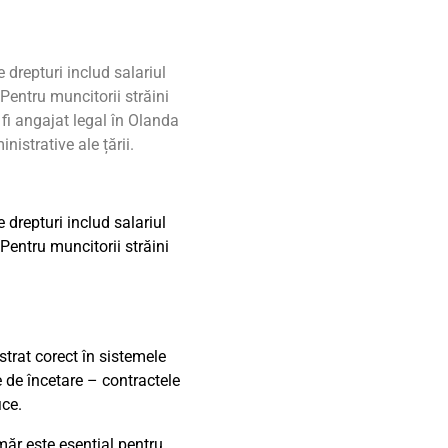
 drepturi includ salariul
Pentru muncitorii străini
 fi angajat legal în Olanda
istrative ale țării.
 drepturi includ salariul
Pentru muncitorii străini
istrat corect în sistemele
e de încetare – contractele
ice.
ăr este esențial pentru