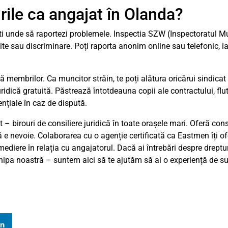
urile ca angajat în Olanda?
oști unde să raportezi problemele. Inspectia SZW (Inspectoratul 
tite sau discriminare. Poți raporta anonim online sau telefonic, i
că membrilor. Ca muncitor străin, te poți alătura oricărui sindicat
ridică gratuită. Păstrează întotdeauna copii ale contractului, flutu
nțiale în caz de dispută.
 – birouri de consiliere juridică în toate orașele mari. Oferă cons
ă e nevoie. Colaborarea cu o agenție certificată ca Eastmen îți o
diere în relația cu angajatorul. Dacă ai întrebări despre dreptur
ipa noastră – suntem aici să te ajutăm să ai o experiență de s
In