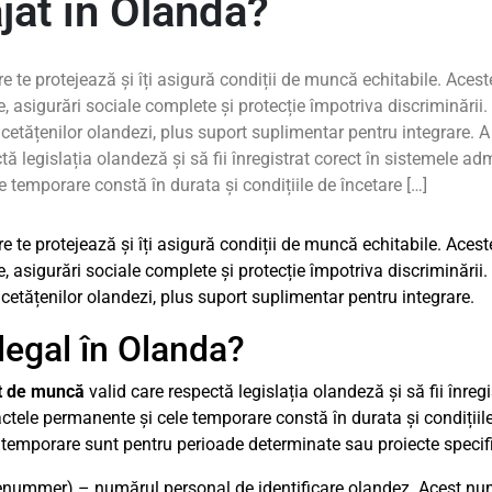
jat în Olanda?
e te protejează și îți asigură condiții de muncă echitabile. Aceste
, asigurări sociale complete și protecție împotriva discriminării. 
 cetățenilor olandezi, plus suport suplimentar pentru integrare. A
egislația olandeză și să fii înregistrat corect în sistemele admin
e temporare constă în durata și condițiile de încetare […]
e te protejează și îți asigură condiții de muncă echitabile. Aceste
, asigurări sociale complete și protecție împotriva discriminării. 
 cetățenilor olandezi, plus suport suplimentar pentru integrare.
legal în Olanda?
t de muncă
valid care respectă legislația olandeză și să fii înreg
ractele permanente și cele temporare constă în durata și condițiil
 temporare sunt pentru perioade determinate sau proiecte specif
cenummer) – numărul personal de identificare olandez. Acest num