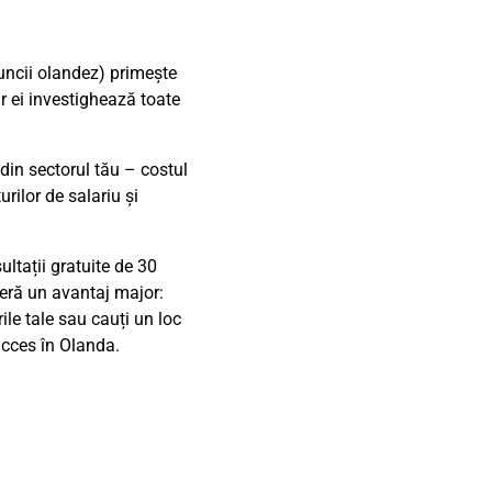
Muncii olandez) primește
ar ei investighează toate
 din sectorul tău – costul
rilor de salariu și
ultații gratuite de 30
feră un avantaj major:
ile tale sau cauți un loc
ucces în Olanda.