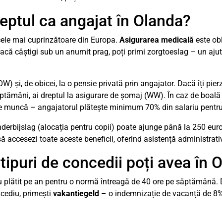
reptul ca angajat în Olanda?
 cele mai cuprinzătoare din Europa.
Asigurarea medicală
este obl
acă câștigi sub un anumit prag, poți primi zorgtoeslag – un ajut
W) și, de obicei, la o pensie privată prin angajator. Dacă îți pi
săptămâni, ai dreptul la asigurare de șomaj (WW). În caz de boal
e muncă – angajatorul plătește minimum 70% din salariu pentru 
nderbijslag (alocația pentru copii) poate ajunge până la 250 euro 
să accesezi toate aceste beneficii, oferind asistență administrat
 tipuri de concedii poți avea în 
u plătit pe an pentru o normă întreagă de 40 ore pe săptămână. 
ncediu, primești
vakantiegeld
– o indemnizație de vacanță de 8% 