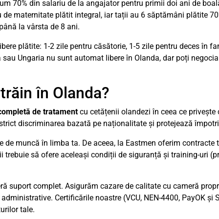
m 70% din salariu de la angajator pentru primii doi ani de boală.
maternitate plătit integral, iar tații au 6 săptămâni plătite 70
până la vârsta de 8 ani.
ibere plătite: 1-2 zile pentru căsătorie, 1-5 zile pentru deces în fa
a sau Ungaria nu sunt automat libere în Olanda, dar poți negocia 
străin în Olanda?
 completă de tratament
cu cetățenii olandezi în ceea ce privește
 strict discriminarea bazată pe naționalitate și protejează împotri
iile de muncă în limba ta. De aceea, la Eastmen oferim contracte
trebuie să ofere aceleași condiții de siguranță și training-uri (
oferă suport complet. Asigurăm cazare de calitate cu cameră propri
le administrative. Certificările noastre (VCU, NEN-4400, PayOK ș
rilor tale.