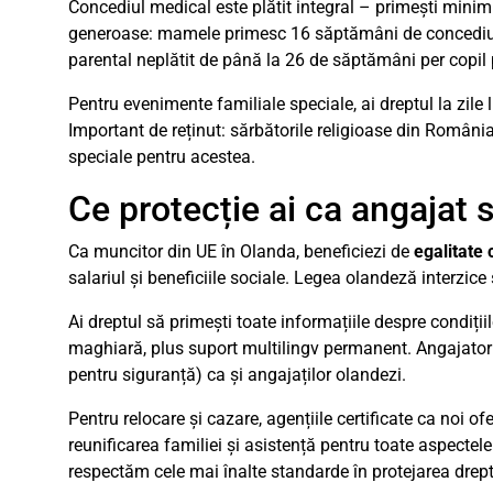
Concediul medical este plătit integral – primești minimu
generoase: mamele primesc 16 săptămâni de concediu de 
parental neplătit de până la 26 de săptămâni per copil 
Pentru evenimente familiale speciale, ai dreptul la zile l
Important de reținut: sărbătorile religioase din Români
speciale pentru acestea.
Ce protecție ai ca angajat 
Ca muncitor din UE în Olanda, beneficiezi de
egalitate
salariul și beneficiile sociale. Legea olandeză interzice
Ai dreptul să primești toate informațiile despre condiț
maghiară, plus suport multilingv permanent. Angajatorii 
pentru siguranță) ca și angajaților olandezi.
Pentru relocare și cazare, agențiile certificate ca noi 
reunificarea familiei și asistență pentru toate aspecte
respectăm cele mai înalte standarde în protejarea dreptu