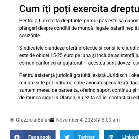
Cum îți poți exercita drept
Pentru a-ți exercita drepturile, primul pas este să cun
plângeri despre condiții de muncă ilegale, salarii neplă
sesizările.
Sindicatele olandeze oferă protecție și consiliere juridi
este de obicei 15-25 euro pe lună și include asistență ju
comunicărilor cu angajatorul – acestea sunt dovezi ese
Pentru asistență juridică gratuită, există Juridisch Loket
minute și te pot îndruma către avocați specializați dac
suntem mereu de partea ta, oferind suport continuu și me
de muncă sigur în Olanda, nu ezita să iei
contact
cu ech
Grazziela Bălan
November 4, 2025
8:00 am
Facebook
Twitter
Linked