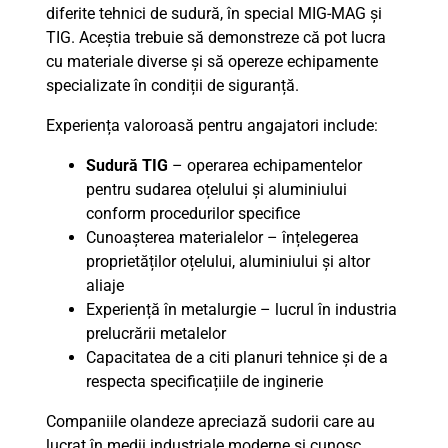
diferite tehnici de sudură, în special MIG-MAG și
TIG. Aceștia trebuie să demonstreze că pot lucra
cu materiale diverse și să opereze echipamente
specializate în condiții de siguranță.
Experiența valoroasă pentru angajatori include:
Sudură TIG
– operarea echipamentelor
pentru sudarea oțelului și aluminiului
conform procedurilor specifice
Cunoașterea materialelor – înțelegerea
proprietăților oțelului, aluminiului și altor
aliaje
Experiență în metalurgie – lucrul în industria
prelucrării metalelor
Capacitatea de a citi planuri tehnice și de a
respecta specificațiile de inginerie
Companiile olandeze apreciază sudorii care au
lucrat în medii industriale moderne și cunosc