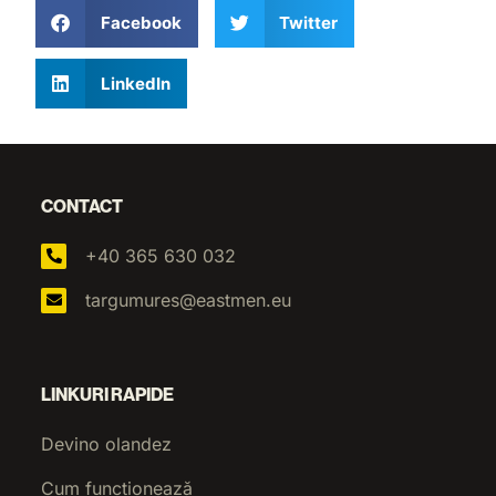
Facebook
Twitter
LinkedIn
CONTACT
+40 365 630 032
targumures@eastmen.eu
LINKURI RAPIDE
Devino olandez
Cum funcționează