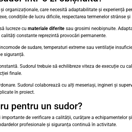
și organizaționale, care necesită adaptabilitate și experiență pent
exe, condițiile de lucru dificile, respectarea termenelor strânse 
 să lucreze cu
materiale diferite
sau grosimi neobișnuite. Adapta
ei calități constante reprezintă provocări permanente.
ții incomode de sudare, temperaturi extreme sau ventilație insuficie
de siguranță.
stantă. Sudorul trebuie să echilibreze viteza de execuție cu cali
iei finale.
onare. Sudorul colaborează cu alți meseriași, ingineri și supervi
plicate în proiect.
ru pentru un sudor?
i importante de verificare a calității, curățare a echipamentelor ș
dardelor profesionale și siguranța continuă în activitate.