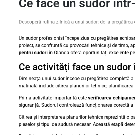
Ce face un sudor într-
Descoperă rutina zilnică a unui sudor: de la pregătirea e
Un sudor profesionist începe ziua cu pregătirea echipame
proiect, se confruntă cu provocări tehnice și de timp, a
pentru sudori
în Olanda oferă oportunități excelente pe
Ce activități face un sudor 
Dimineața unui sudor începe cu pregătirea completă a ec
matinală include citirea planurilor tehnice, planificarea
Prima activitate importantă este
verificarea echipame
siguranță. Sudorul controlează funcționarea corectă a 
Citirea și interpretarea planurilor tehnice reprezintă o p
pieselor și tipul de sudură necesar. Această etapă deter