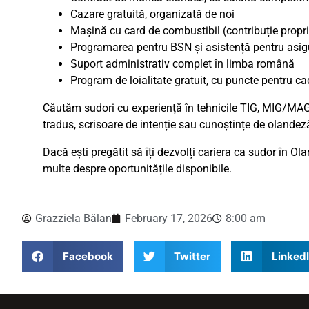
Cazare gratuită, organizată de noi
Mașină cu card de combustibil (contribuție proprie
Programarea pentru BSN și asistență pentru asig
Suport administrativ complet în limba română
Program de loialitate gratuit, cu puncte pentru ca
Căutăm sudori cu experiență în tehnicile TIG, MIG/MAG 
tradus, scrisoare de intenție sau cunoștințe de olandez
Dacă ești pregătit să îți dezvolți cariera ca sudor în O
multe despre oportunitățile disponibile.
Grazziela Bălan
February 17, 2026
8:00 am
Facebook
Twitter
Linked