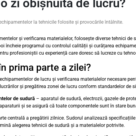
o zi obișnuită de lucru?
chipamentelor la tehnicile folosite și provocările întâlnite.
ntelor și verificarea materialelor, folosește diverse tehnici de 
poi încheie programul cu controlul calității și curățarea echipam
ntru profesioniștii cu experiență care doresc să lucreze cu tehn
în prima parte a zilei?
hipamentelor de lucru și verificarea materialelor necesare pentr
 lucrărilor și pregătirea zonei de lucru conform standardelor de s
ntelor de sudură
– aparatul de sudură, electrozii, gazele de prote
aparaturii și se asigură că toate componentele sunt în stare bun
arte centrală a pregătirii zilnice. Sudorul analizează specificațiil
mină alegerea tehnicii de sudură și a materialelor potrivite.