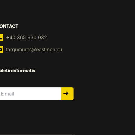
ONTACT
+40 365 630 032
targumures@eastmen.eu
uletin informativ