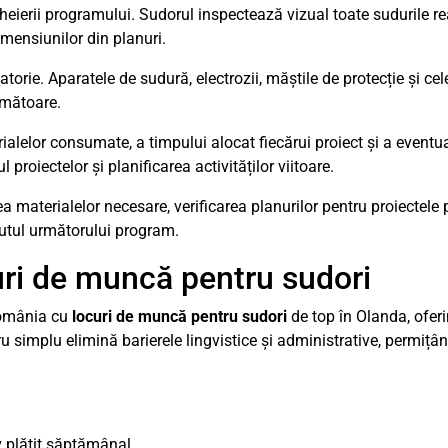
heierii programului. Sudorul inspectează vizual toate sudurile rea
imensiunilor din planuri.
torie. Aparatele de sudură, electrozii, măștile de protecție și cel
următoare.
alelor consumate, a timpului alocat fiecărui proiect și a eventua
oiectelor și planificarea activităților viitoare.
 materialelor necesare, verificarea planurilor pentru proiectele
putul următorului program.
ri de muncă pentru sudori
România cu
locuri de muncă pentru sudori
de top în Olanda, oferi
 simplu elimină barierele lingvistice și administrative, permițân
v plătit săptămânal