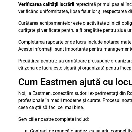
Verificarea calității lucrării
reprezintă primul pas al înc
verificând uniformitatea, lipsa fisurilor și respectarea d
Curățarea echipamentelor este o activitate zilnică obliga
curățate și verificate pentru a fi pregătite pentru ziua 
Completarea rapoartelor de lucru include notarea materi
Aceste informații sunt importante pentru managementul pr
Pregătirea pentru ziua următoare presupune organizarea
că zona de lucru este sigură și organizată pentru înce
Cum Eastmen ajută cu locu
Noi, la Eastmen, conectăm sudorii experimentați din 
profesionale în medii moderne și curate. Procesul nostru
ceea ce știi să faci cel mai bine.
Serviciile noastre complete includ:
Contract de muncă olandez, cu salariu competiti