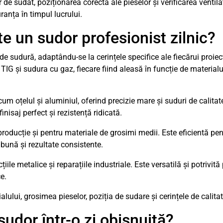
de sudat, poziționarea corectă ale pieselor și verificarea ventila
uranța în timpul lucrului.
te un sudor profesionist zilnic?
de sudură, adaptându-se la cerințele specifice ale fiecărui proie
G și sudura cu gaz, fiecare fiind aleasă în funcție de materialul 
cum oțelul și aluminiul, oferind precizie mare și suduri de calita
inisaj perfect și rezistență ridicată.
ucție și pentru materiale de grosimi medii. Este eficientă pen
u bună și rezultate consistente.
e metalice și reparațiile industriale. Este versatilă și potrivită 
e.
lului, grosimea pieselor, poziția de sudare și cerințele de calitate
sudor într-o zi obișnuită?