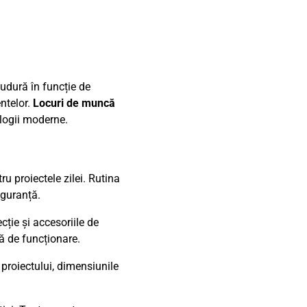
sudură în funcție de
entelor.
Locuri de muncă
ologii moderne.
u proiectele zilei. Rutina
iguranță.
cție și accesoriile de
ă de funcționare.
e proiectului, dimensiunile