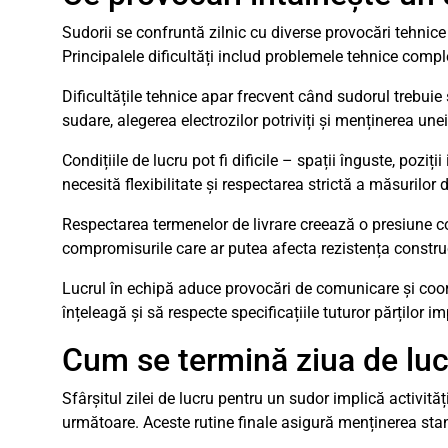
Sudorii se confruntă zilnic cu diverse provocări tehnice 
Principalele dificultăți includ problemele tehnice compl
Dificultățile tehnice apar frecvent când sudorul trebuie
sudare, alegerea electrozilor potriviți și menținerea un
Condițiile de lucru pot fi dificile – spații înguste, pozi
necesită flexibilitate și respectarea strictă a măsurilor 
Respectarea termenelor de livrare creează o presiune con
compromisurile care ar putea afecta rezistența construcț
Lucrul în echipă aduce provocări de comunicare și coord
înțeleagă și să respecte specificațiile tuturor părților im
Cum se termină ziua de luc
Sfârșitul zilei de lucru pentru un sudor implică activităț
următoare. Aceste rutine finale asigură menținerea stan