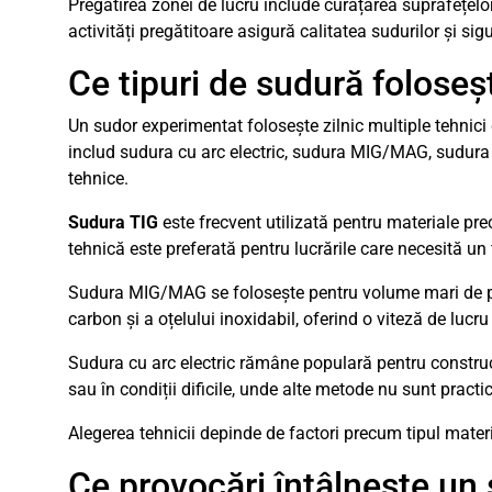
Pregătirea zonei de lucru include curățarea suprafețelor 
activități pregătitoare asigură calitatea sudurilor și sig
Ce tipuri de sudură foloseș
Un sudor experimentat folosește zilnic multiple tehnici 
includ sudura cu arc electric, sudura MIG/MAG, sudura TI
tehnice.
Sudura TIG
este frecvent utilizată pentru materiale pre
tehnică este preferată pentru lucrările care necesită un f
Sudura MIG/MAG se folosește pentru volume mari de prod
carbon și a oțelului inoxidabil, oferind o viteză de lucr
Sudura cu arc electric rămâne populară pentru construcțiil
sau în condiții dificile, unde alte metode nu sunt practic
Alegerea tehnicii depinde de factori precum tipul materia
Ce provocări întâlnește un 