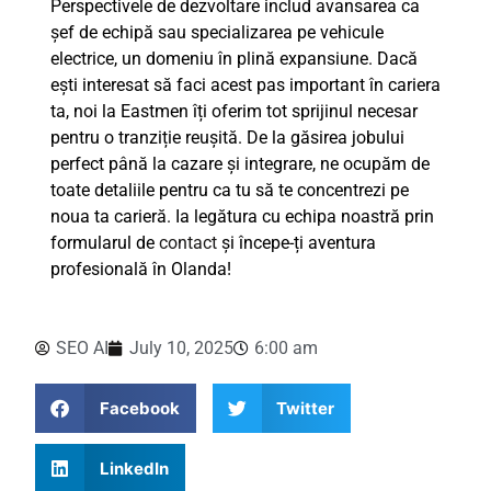
Perspectivele de dezvoltare includ avansarea ca
șef de echipă sau specializarea pe vehicule
electrice, un domeniu în plină expansiune. Dacă
ești interesat să faci acest pas important în cariera
ta, noi la Eastmen îți oferim tot sprijinul necesar
pentru o tranziție reușită. De la găsirea jobului
perfect până la cazare și integrare, ne ocupăm de
toate detaliile pentru ca tu să te concentrezi pe
noua ta carieră. Ia legătura cu echipa noastră prin
formularul de
contact
și începe-ți aventura
profesională în Olanda!
SEO AI
July 10, 2025
6:00 am
Facebook
Twitter
LinkedIn