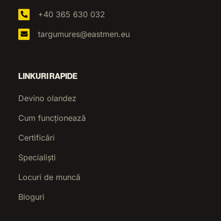
+40 365 630 032
targumures@eastmen.eu
LINKURI RAPIDE
Devino olandez
Cum funcționează
Certificări
Specialiști
Locuri de muncă
Bloguri