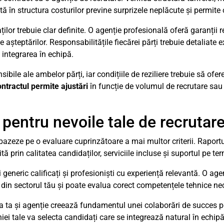
 în structura costurilor previne surprizele neplăcute și permite 
ților trebuie clar definite. O agenție profesională oferă garanții 
șteptărilor. Responsabilitățile fiecărei părți trebuie detaliate exp
i integrarea în echipă.
bile ale ambelor părți, iar condițiile de reziliere trebuie să ofere
ontractul permite ajustări
în funcție de volumul de recrutare sau 
 pentru nevoile tale de recrutar
 bazeze pe o evaluare cuprinzătoare a mai multor criterii. Raportu
tă prin calitatea candidaților, serviciile incluse și suportul pe te
 generic calificați și profesioniști cu experiență relevantă. O age
i din sectorul tău și poate evalua corect competențele tehnice ne
ania ta și agenție creează fundamentul unei colaborări de succes 
iei tale va selecta candidați care se integrează natural în echip