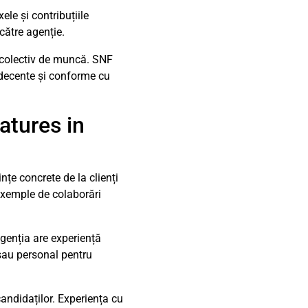
le și contribuțiile
către agenție.
i colectiv de muncă. SNF
t decente și conforme cu
atures in
nțe concrete de la clienți
 exemple de colaborări
agenția are experiență
 sau personal pentru
 candidaților. Experiența cu