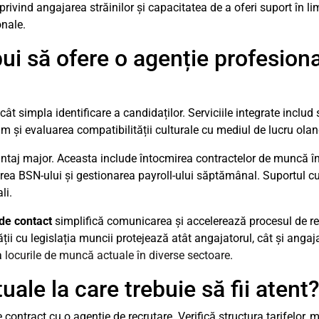
privind angajarea străinilor și capacitatea de a oferi suport în l
onale.
bui să ofere o agenție profesion
t simpla identificare a candidaților. Serviciile integrate includ
ecum și evaluarea compatibilității culturale cu mediul de lucru ola
ntaj major. Aceasta include întocmirea contractelor de muncă în
inerea BSN-ului și gestionarea payroll-ului săptămânal. Suportul c
li.
 de contact
simplifică comunicarea și accelerează procesul de re
ății cu legislația muncii protejează atât angajatorul, cât și anga
ra
locurile de muncă actuale în diverse sectoare
.
ale la care trebuie să fii atent
 contract cu o agenție de recrutare. Verifică structura tarifelor, 