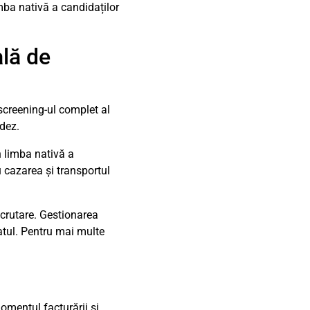
imba nativă a candidaților
ală de
 screening-ul complet al
ndez.
 limba nativă a
u cazarea și transportul
crutare. Gestionarea
jatul. Pentru mai multe
?
momentul facturării și