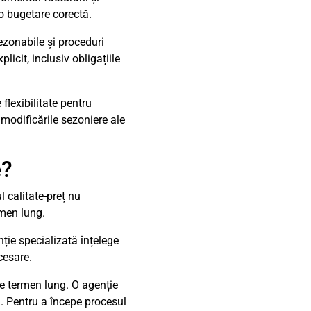
o bugetare corectă.
rezonabile și proceduri
licit, inclusiv obligațiile
 flexibilitate pentru
modificările sezoniere ale
e?
l calitate-preț nu
rmen lung.
nție specializată înțelege
cesare.
pe termen lung. O agenție
ă. Pentru a începe procesul