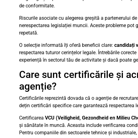
de conformitate.
Riscurile asociate cu alegerea greșită a partenerului de 
nerespectarea legislației muncii. Aceste probleme pot ge
repetată.
O selecție informată îți oferă beneficii clare:
candidați v
respectarea tuturor cerințelor legale. Întrebările corect
experiență în sectorul tău de activitate și dacă poate g
Care sunt certificările și ac
agenție?
Certificările reprezintă dovada că o agenție de recrutar
dețin certificări specifice care garantează respectarea leg
Certificarea
VCU (Veiligheid, Gezondheid en Milieu Che
și sănătate în muncă. Aceasta include verificarea condi
Pentru companiile din sectoarele tehnice și industriale, 