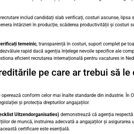
recrutare includ candidați slab verificați, costuri ascunse, lipsa 
nera întârzieri în producție, scăderea productivității și costuri 
erificați temeinic
, transparență în costuri, suport complet pe toa
e dezvăluie rapid dacă agenția înțelege nevoile specifice ale comp
estiona eficient recrutarea internațională pentru vacatures in Ne
reditările pe care ar trebui să le
e operează conform celor mai înalte standarde din industrie. În O
islației și protecția drepturilor angajaților.
cklist Uitzendorganisaties)
demonstrează că agenția respectă 
țiilor de muncă, instruirea adecvată a angajaților și asigurarea 
această certificare este esențială.