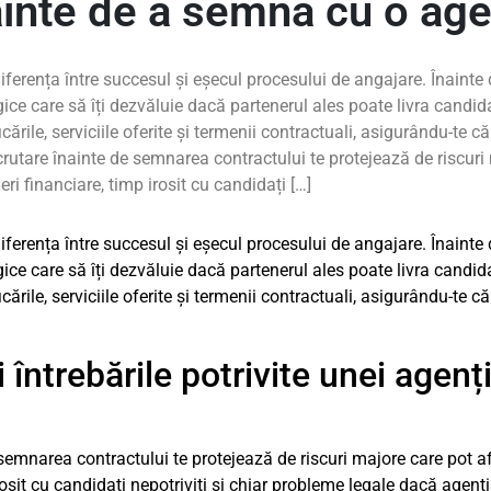
nainte de a semna cu o age
diferența între succesul și eșecul procesului de angajare. Înaint
gice care să îți dezvăluie dacă partenerul ales poate livra candida
icările, serviciile oferite și termenii contractuali, asigurându-te c
ecrutare înainte de semnarea contractului te protejează de riscuri
ri financiare, timp irosit cu candidați […]
diferența între succesul și eșecul procesului de angajare. Înaint
gice care să îți dezvăluie dacă partenerul ales poate livra candida
icările, serviciile oferite și termenii contractuali, asigurându-te c
întrebările potrivite unei agenți
semnarea contractului te protejează de riscuri majore care pot af
irosit cu candidați nepotriviți și chiar probleme legale dacă agen