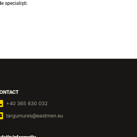
e specialiști.
ONTACT
+40 365 630 032
targumures@eastmen.eu