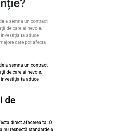
nție?
e de a semna un contract
ții de care ai nevoie.
ă investiția ta aduce
 majore care pot afecta
e de a semna un contract
ții de care ai nevoie.
ă investiția ta aduce
i de
ecta direct afacerea ta. O
ția nu respectă standardele