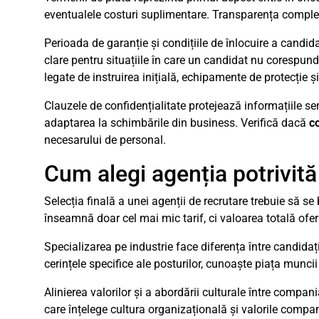
eventualele costuri suplimentare. Transparența completă
Perioada de garanție și condițiile de înlocuire a candida
clare pentru situațiile în care un candidat nu corespunde a
legate de instruirea inițială, echipamente de protecție ș
Clauzele de confidențialitate protejează informațiile sensi
adaptarea la schimbările din business. Verifică dacă
c
necesarului de personal.
Cum alegi agenția potrivită
Selecția finală a unei agenții de recrutare trebuie să se
înseamnă doar cel mai mic tarif, ci valoarea totală oferi
Specializarea pe industrie face diferența între candidați
cerințele specifice ale posturilor, cunoaște piața munci
Alinierea valorilor și a abordării culturale între comp
care înțelege cultura organizațională și valorile compan