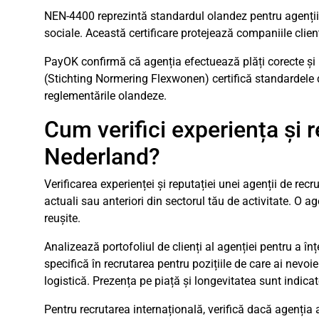
NEN-4400 reprezintă standardul olandez pentru agențiil
sociale. Această certificare protejează companiile client
PayOK confirmă că agenția efectuează plăți corecte și 
(Stichting Normering Flexwonen) certifică standardele de
reglementările olandeze.
Cum verifici experiența și r
Nederland?
Verificarea experienței și reputației unei agenții de recr
actuali sau anteriori din sectorul tău de activitate. O a
reușite.
Analizează portofoliul de clienți al agenției pentru a î
specifică în recrutarea pentru pozițiile de care ai nevo
logistică. Prezența pe piață și longevitatea sunt indicato
Pentru recrutarea internațională, verifică dacă agenția