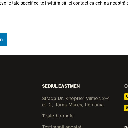
voile tale specifice, te invităm să iei
contact
cu echipa noastră d
In
SEDIUL EASTMEN
C
Strada Dr. Knopfler Vilmos 2-4
et. 2, Târgu Mureș, România
Toate birourile
Testimonii angajați