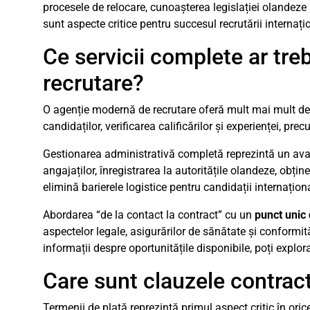
procesele de relocare, cunoașterea legislației olandeze 
sunt aspecte critice pentru succesul recrutării internați
Ce servicii complete ar tre
recrutare?
O agenție modernă de recrutare oferă mult mai mult decâ
candidaților, verificarea calificărilor și experienței, pr
Gestionarea administrativă completă reprezintă un ava
angajaților, înregistrarea la autoritățile olandeze, obț
elimină barierele logistice pentru candidații internaționa
Abordarea “de la contact la contract” cu un
punct unic
aspectelor legale, asigurărilor de sănătate și conformit
informații despre oportunitățile disponibile, poți explo
Care sunt clauzele contractu
Termenii de plată reprezintă primul aspect critic în orice