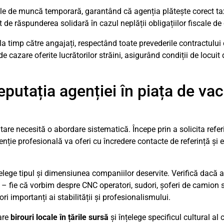
e de muncă temporară, garantând că agenția plătește corect taxe
 de răspunderea solidară în cazul neplății obligațiilor fiscale de 
la timp către angajați, respectând toate prevederile contractulu
 cazare oferite lucrătorilor străini, asigurând condiții de locui
eputația agenției în piața de vac
utare necesită o abordare sistematică. Începe prin a solicita referi
genție profesională va oferi cu încredere contacte de referință și
nțelege tipul și dimensiunea companiilor deservite. Verifică dacă 
ie – fie că vorbim despre CNC operatori, sudori, șoferi de camion
ri importanți ai stabilității și profesionalismului.
 are
birouri locale în țările sursă
și înțelege specificul cultural al