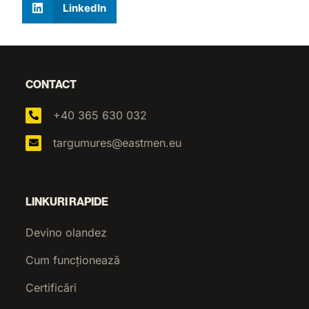
LinkedIn
CONTACT
+40 365 630 032
targumures@eastmen.eu
LINKURI RAPIDE
Devino olandez
Cum funcționează
Certificări