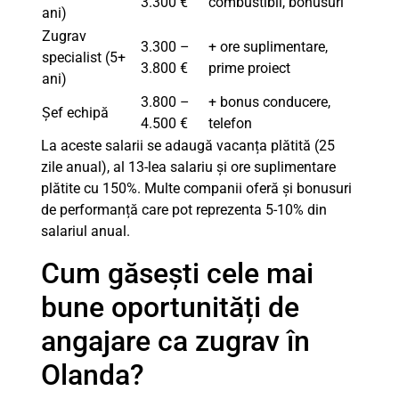
3.300 €
combustibil, bonusuri
ani)
Zugrav
3.300 –
+ ore suplimentare,
specialist (5+
3.800 €
prime proiect
ani)
3.800 –
+ bonus conducere,
Șef echipă
4.500 €
telefon
La aceste salarii se adaugă vacanța plătită (25
zile anual), al 13-lea salariu și ore suplimentare
plătite cu 150%. Multe companii oferă și bonusuri
de performanță care pot reprezenta 5-10% din
salariul anual.
Cum găsești cele mai
bune oportunități de
angajare ca zugrav în
Olanda?