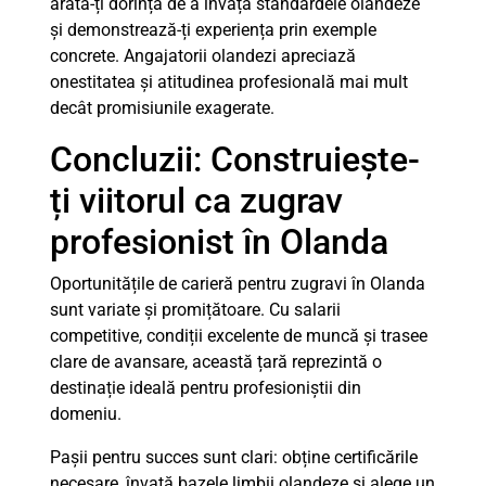
arată-ți dorința de a învăța standardele olandeze
și demonstrează-ți experiența prin exemple
concrete. Angajatorii olandezi apreciază
onestitatea și atitudinea profesională mai mult
decât promisiunile exagerate.
Concluzii: Construiește-
ți viitorul ca zugrav
profesionist în Olanda
Oportunitățile de carieră pentru zugravi în Olanda
sunt variate și promițătoare. Cu salarii
competitive, condiții excelente de muncă și trasee
clare de avansare, această țară reprezintă o
destinație ideală pentru profesioniștii din
domeniu.
Pașii pentru succes sunt clari: obține certificările
necesare, învață bazele limbii olandeze și alege un