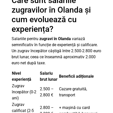
Care sunt salariile
zugravilor în Olanda și
cum evoluează cu
experiența?
Salariile pentru
zugravi în Olanda
variază
semnificativ în funcție de experiență și calificare.
Un zugrav începător câștigă între 2.500-2.800 euro
brut lunar, ceea ce înseamnă aproximativ 2.000
euro net după taxe.
Nivel
Salariu
Beneficii adiționale
experiență
brut lunar
Zugrav
2.500 –
Cazare gratuită,
începător (0-2
2.800 €
transport
ani)
Zugrav
2.800 –
+ mașină cu card
calificat (2-5