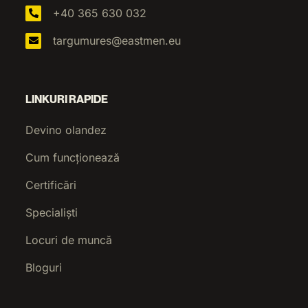
+40 365 630 032
targumures@eastmen.eu
LINKURI RAPIDE
Devino olandez
Cum funcționează
Certificări
Specialiști
Locuri de muncă
Bloguri