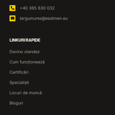
+40 365 630 032
targumures@eastmen.eu
LINKURI RAPIDE
Devino olandez
Cum funcționează
Certificări
Specialiști
Locuri de muncă
Bloguri