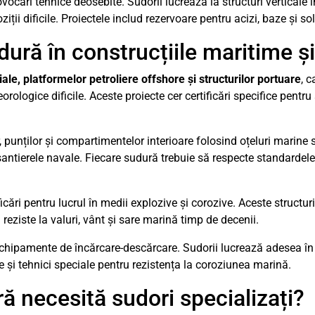
cări tehnice deosebite. Sudorii lucrează la structuri verticale în
ii dificile. Proiectele includ rezervoare pentru acizi, baze și solv
ură în construcțiile maritime ș
le, platformelor petroliere offshore și structurilor portuare
, 
eorologice dificile. Aceste proiecte cer certificări specifice pentr
 punților și compartimentelor interioare folosind oțeluri marine 
 șantierele navale. Fiecare sudură trebuie să respecte standardel
icări pentru lucrul în medii explozive și corozive. Aceste structu
 reziste la valuri, vânt și sare marină timp de decenii.
 echipamente de încărcare-descărcare. Sudorii lucrează adesea în c
le și tehnici speciale pentru rezistența la coroziunea marină.
ră necesită sudori specializați?