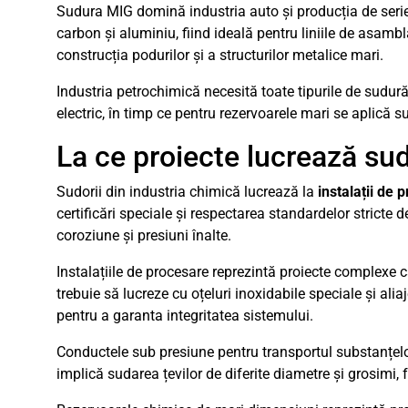
Sudura MIG domină industria auto și producția de serie 
carbon și aluminiu, fiind ideală pentru liniile de asamb
construcția podurilor și a structurilor metalice mari.
Industria petrochimică necesită toate tipurile de sudur
electric, în timp ce pentru rezervoarele mari se aplică 
La ce proiecte lucrează sud
Sudorii din industria chimică lucrează la
instalații de
certificări speciale și respectarea standardelor stricte 
coroziune și presiuni înalte.
Instalațiile de procesare reprezintă proiecte complexe 
trebuie să lucreze cu oțeluri inoxidabile speciale și ali
pentru a garanta integritatea sistemului.
Conductele sub presiune pentru transportul substanțelor
implică sudarea țevilor de diferite diametre și grosimi,