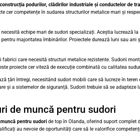
construcția podurilor, clădirilor industriale și conductelor de tr
e cer competențe în sudarea structurilor metalice mari și respe
necesită echipe mari de sudori specializați. Aceștia lucrează la g
 pentru majoritatea îmbinărilor. Proiectele durează luni sau ani 
 și fabrici care necesită structuri metalice rezistente. Sudorii m
este proiecte cer viteză de execuție combinată cu calitatea suduri
ă țări întregi, necesitând sudori mobili care să lucreze în teren 
re și a sistemelor de siguranță. Sudorii trebuie să se adapteze l
ri de muncă pentru sudori
e muncă pentru sudori
de top în Olanda, oferind suport complet d
ificați au nevoie de oportunități care să le valorifice competențe