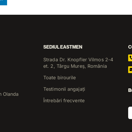
SEDIUL EASTMEN
C
Strada Dr. Knopfler Vilmos 2-4
et. 2, Târgu Mureș, România
Toate birourile
Testimonii angajați
B
n Olanda
Întrebări frecvente