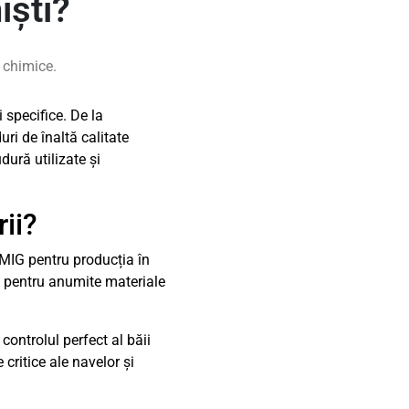
iști?
i chimice.
 specifice. De la
uri de înaltă calitate
dură utilizate și
rii?
 MIG pentru producția în
tă pentru anumite materiale
ontrolul perfect al băii
critice ale navelor și