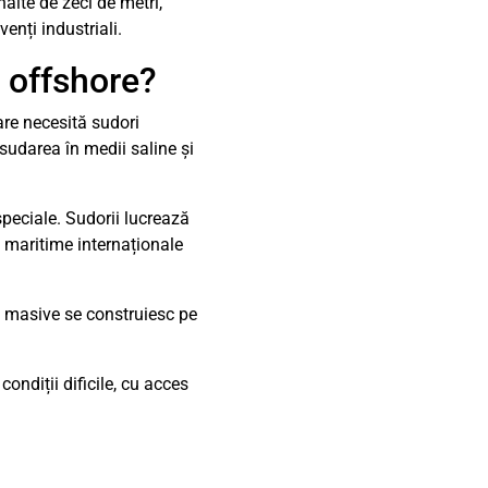
alte de zeci de metri,
enți industriali.
i offshore?
care necesită sudori
u sudarea în medii saline și
speciale. Sudorii lucrează
e maritime internaționale
ri masive se construiesc pe
ondiții dificile, cu acces