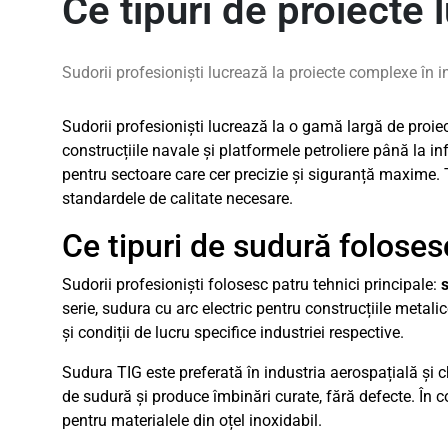
Ce tipuri de proiecte 
Sudorii profesioniști lucrează la proiecte complexe în ind
Sudorii profesioniști lucrează la o gamă largă de proiect
construcțiile navale și platformele petroliere până la inf
pentru sectoare care cer precizie și siguranță maxime. Ti
standardele de calitate necesare.
Ce tipuri de sudură folosesc 
Sudorii profesioniști folosesc patru tehnici principale:
serie, sudura cu arc electric pentru construcțiile metali
și condiții de lucru specifice industriei respective.
Sudura TIG este preferată în industria aerospațială și c
de sudură și produce îmbinări curate, fără defecte. În c
pentru materialele din oțel inoxidabil.