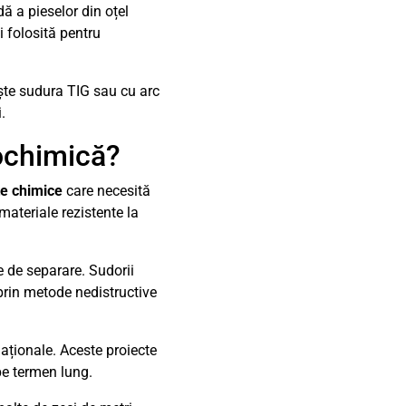
ă a pieselor din oțel
i folosită pentru
ește sudura TIG sau cu arc
.
rochimică?
țe chimice
care necesită
materiale rezistente la
e de separare. Sudorii
 prin metode nedistructive
aționale. Aceste proiecte
 pe termen lung.