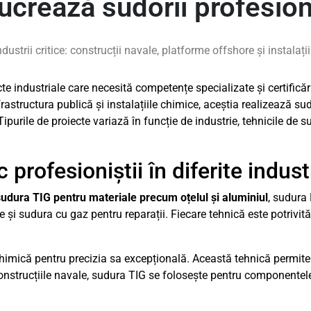
lucrează sudorii profesion
ustrii critice: construcții navale, platforme offshore și instalați
e industriale care necesită competențe specializate și certificări
rastructura publică și instalațiile chimice, aceștia realizează sud
purile de proiecte variază în funcție de industrie, tehnicile de su
profesioniștii în diferite indust
sudura TIG pentru materiale precum oțelul și aluminiul
, sudura
ce și sudura cu gaz pentru reparații. Fiecare tehnică este potrivi
himică pentru precizia sa excepțională. Această tehnică permite c
onstrucțiile navale, sudura TIG se folosește pentru componentele 