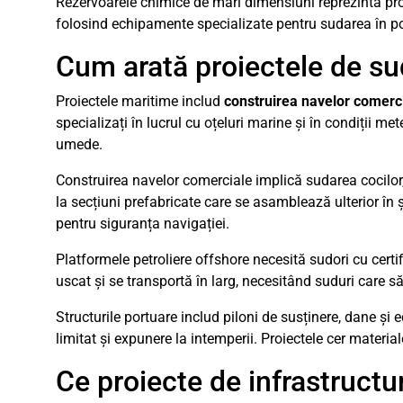
Rezervoarele chimice de mari dimensiuni reprezintă provo
folosind echipamente specializate pentru sudarea în poziț
Cum arată proiectele de sud
Proiectele maritime includ
construirea navelor comercia
specializați în lucrul cu oțeluri marine și în condiții met
umede.
Construirea navelor comerciale implică sudarea cocilor,
la secțiuni prefabricate care se asamblează ulterior în
pentru siguranța navigației.
Platformele petroliere offshore necesită sudori cu certif
uscat și se transportă în larg, necesitând suduri care să
Structurile portuare includ piloni de susținere, dane și
limitat și expunere la intemperii. Proiectele cer materia
Ce proiecte de infrastructu