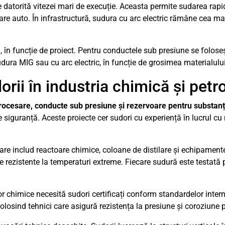
datorită vitezei mari de execuție. Aceasta permite sudarea rapid
lare auto. În infrastructură, sudura cu arc electric rămâne cea ma
ă, în funcție de proiect. Pentru conductele sub presiune se folos
sudura MIG sau cu arc electric, în funcție de grosimea materialului
orii în industria chimică și pet
 procesare, conducte sub presiune și rezervoare pentru substan
de siguranță. Aceste proiecte cer sudori cu experiență în lucrul cu 
care includ reactoare chimice, coloane de distilare și echipament
aje rezistente la temperaturi extreme. Fiecare sudură este testată
 chimice necesită sudori certificați conform standardelor intern
 folosind tehnici care asigură rezistența la presiune și coroziune