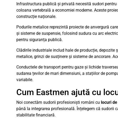
Infrastructura publică și privată necesită sudori pentru
coloana vertebrală a economiei moderne. Aceste proiect
construcție naționale.
Podurile metalice reprezintă proiecte de anvergură care 
și sisteme de suspensie, folosind sudura cu arc electric
pentru siguranța publică.
Clădirile industriale includ hale de producție, depozite
metalice, grinzi de susținere și sisteme de ancorare. Ac
Conductele de transport pentru gaze și lichide traverseaz
sudarea țevilor de mari dimensiuni, a stațiilor de pompa
variabile.
Cum Eastmen ajută cu locu
Noi conectăm sudorii profesioniști români cu
locuri d
până la integrarea profesională. Înțelegem că sudorii cal
stabilitate financiară.