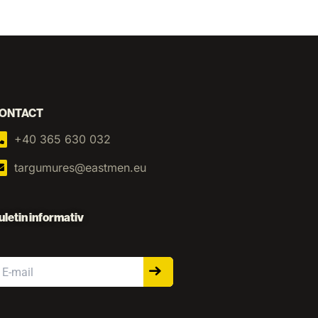
ONTACT
+40 365 630 032
targumures@eastmen.eu
uletin informativ