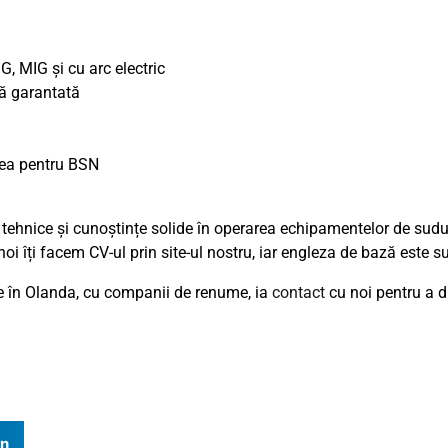
G, MIG și cu arc electric
ă garantată
rea pentru BSN
tehnice și cunoștințe solide în operarea echipamentelor de sudur
 îți facem CV-ul prin site-ul nostru, iar engleza de bază este su
ile în Olanda, cu companii de renume, ia
contact
cu noi pentru a d
In