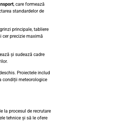
ansport
, care formează
ctarea standardelor de
rinzi principale, tabliere
și cer precizie maximă
ontează și sudează cadre
lor.
deschis. Proiectele includ
a condiții meteorologice
e la procesul de recrutare
le tehnice și să le ofere