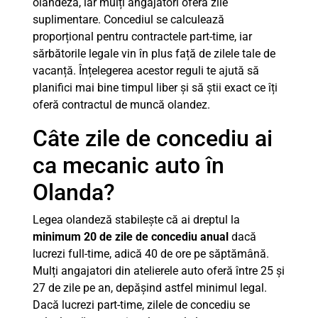
olandeză, iar mulți angajatori oferă zile
suplimentare. Concediul se calculează
proporțional pentru contractele part-time, iar
sărbătorile legale vin în plus față de zilele tale de
vacanță. Înțelegerea acestor reguli te ajută să
planifici mai bine timpul liber și să știi exact ce îți
oferă contractul de muncă olandez.
Câte zile de concediu ai
ca mecanic auto în
Olanda?
Legea olandeză stabilește că ai dreptul la
minimum 20 de zile de concediu anual
dacă
lucrezi full-time, adică 40 de ore pe săptămână.
Mulți angajatori din atelierele auto oferă între 25 și
27 de zile pe an, depășind astfel minimul legal.
Dacă lucrezi part-time, zilele de concediu se