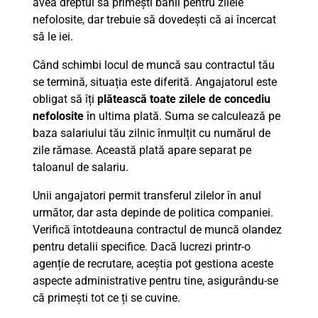
avea dreptul să primești banii pentru zilele
nefolosite, dar trebuie să dovedești că ai încercat
să le iei.
Când schimbi locul de muncă sau contractul tău
se termină, situația este diferită. Angajatorul este
obligat să îți
plătească toate zilele de concediu
nefolosite
în ultima plată. Suma se calculează pe
baza salariului tău zilnic înmulțit cu numărul de
zile rămase. Această plată apare separat pe
taloanul de salariu.
Unii angajatori permit transferul zilelor în anul
următor, dar asta depinde de politica companiei.
Verifică întotdeauna contractul de muncă olandez
pentru detalii specifice. Dacă lucrezi printr-o
agenție de recrutare, aceștia pot gestiona aceste
aspecte administrative pentru tine, asigurându-se
că primești tot ce ți se cuvine.