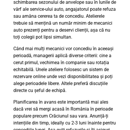
schimbarea sezonului de anvelope sau în lunile de
vârf ale service-ului auto, angajatorul poate refuza
sau amâna cererea ta de concediu. Atelierele
trebuie să mențină un număr minim de mecanici
auto prezenți pentru a deservi clienții, așa că nu
toți colegii pot lipsi simultan.
Când mai mulți mecanici vor concediu în aceeași
perioadă, managerii aplică diverse criterii: cine a
cerut primul, vechimea în companie sau rotația
echitabilă. Unele ateliere folosesc un sistem de
rezervare online unde vezi disponibilitatea și poți
alege perioadele libere. Altele preferă discuțiile
directe cu șeful de echipă.
Planificarea în avans este importantă mai ales
dacă vrei să mergi acasă în România în perioade
populare precum Crăciunul sau vara. Anunță-ți
intențiile din timp, ideally cu 2-3 luni înainte pentru
concediile lungi. Așa eviți refuzurile și îți asiguri