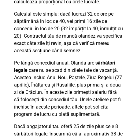
calculează proporțional cu orele lucrate.
Calculul este simplu: dacă lucrezi 32 de ore pe
săptămână în loc de 40, vei primi 16 zile de
concediu în loc de 20 (32 împărțit la 40, înmulțit cu
20). Contractul tău de muncă olandez va specifica
exact câte zile îți revin, așa că verifică mereu
această secțiune când semnezi.
Pe lângă concediul anual, Olanda are
sărbători
legale
care nu se scad din zilele tale de vacanță.
Acestea includ Anul Nou, Paștele, Ziua Regelui (27
aprilie), Înălțarea și Rusaliile, plus prima și a doua
zi de Crăciun. În aceste zile primești salariu fără
să folosești din concediul tău. Unele ateliere pot fi
închise în aceste perioade, altele pot solicita
program de lucru cu plată suplimentară.
Dacă angajatorul tău oferă 25 de zile plus cele 8
sărbători legale, înseamnă că ai aproximativ 33 de