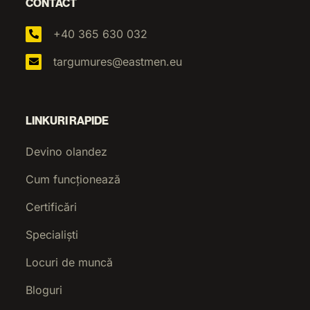
CONTACT
+40 365 630 032
targumures@eastmen.eu
LINKURI RAPIDE
Devino olandez
Cum funcționează
Certificări
Specialiști
Locuri de muncă
Bloguri