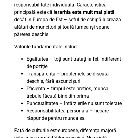
responsabilitate individuală. Caracteristica
principală este că
ierarhia este mult mai plată
decât în Europa de Est – șeful de echipă lucrează
alături de muncitori și toată lumea își spune
părerea deschis.
Valorile fundamentale includ:
Egalitatea – toți sunt tratați la fel, indiferent
de poziție
Transparența – problemele se discută
deschis, fără ascunzișuri
Eficiența – timpul este prețios, munca
trebuie făcută bine din prima
Punctualitatea – întârzierile nu sunt tolerate
Responsabilitatea personală – fiecare
răspunde pentru munca sa
Față de culturile est-europene, diferența majoră
este lipsa formalităților excesive. Nu există