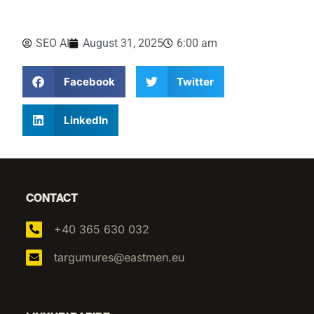
SEO AI
August 31, 2025
6:00 am
Facebook
Twitter
LinkedIn
CONTACT
+40 365 630 032
targumures@eastmen.eu