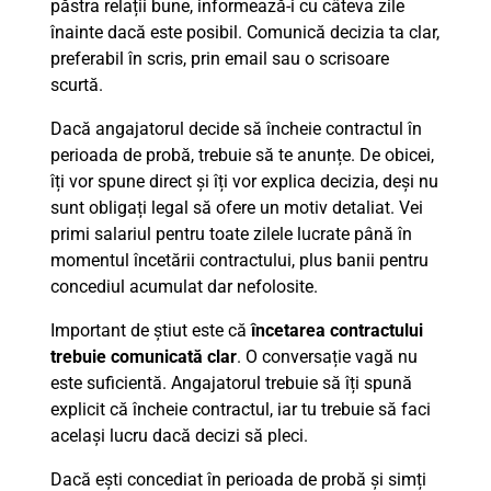
păstra relații bune, informează-i cu câteva zile
înainte dacă este posibil. Comunică decizia ta clar,
preferabil în scris, prin email sau o scrisoare
scurtă.
Dacă angajatorul decide să încheie contractul în
perioada de probă, trebuie să te anunțe. De obicei,
îți vor spune direct și îți vor explica decizia, deși nu
sunt obligați legal să ofere un motiv detaliat. Vei
primi salariul pentru toate zilele lucrate până în
momentul încetării contractului, plus banii pentru
concediul acumulat dar nefolosite.
Important de știut este că
încetarea contractului
trebuie comunicată clar
. O conversație vagă nu
este suficientă. Angajatorul trebuie să îți spună
explicit că încheie contractul, iar tu trebuie să faci
același lucru dacă decizi să pleci.
Dacă ești concediat în perioada de probă și simți