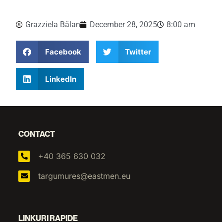
Grazziela Bălan
December 28, 2025
8:00 am
Facebook
Twitter
LinkedIn
CONTACT
+40 365 630 032
targumures@eastmen.eu
LINKURI RAPIDE