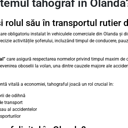
temul tahograf în Olanda
 rolul său în transportul rutier 
are obligatoriu instalat în vehiculele comerciale din Olanda și d
recizie activitățile șoferului, incluzând timpul de conducere, pauz
al”
care asigură respectarea normelor privind timpul maxim de 
venirea oboselii la volan, una dintre cauzele majore ale accident
tă vitală a economiei, tahograful joacă un rol crucial în:
rii de odihnă
de transport
 sau al accidentelor
sporturilor