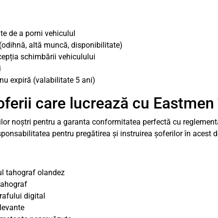
te de a porni vehiculul
odihnă, altă muncă, disponibilitate)
epția schimbării vehiculului
i
nu expiră (valabilitate 5 ani)
oferii care lucrează cu Eastmen
ilor noștri pentru a garanta conformitatea perfectă cu reglementă
onsabilitatea pentru pregătirea și instruirea șoferilor în acest 
mul tahograf olandez
tahograf
afului digital
elevante