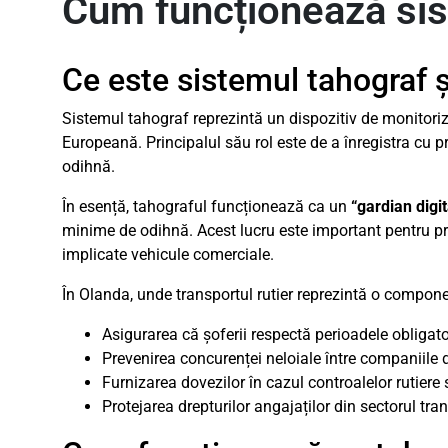
Cum funcționează sis
Ce este sistemul tahograf și
Sistemul tahograf reprezintă un dispozitiv de monitoriz
Europeană. Principalul său rol este de a înregistra cu p
odihnă.
În esență, tahograful funcționează ca un
“gardian digit
minime de odihnă. Acest lucru este important pentru pre
implicate vehicule comerciale.
În Olanda, unde transportul rutier reprezintă o componen
Asigurarea că șoferii respectă perioadele obligato
Prevenirea concurenței neloiale între companiile 
Furnizarea dovezilor în cazul controalelor rutiere
Protejarea drepturilor angajaților din sectorul tran