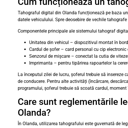
Cum funcționează un tahogr
Tahograful digital din Olanda funcționează pe baza unui
datele vehiculului. Spre deosebire de vechile tahografe 
Componentele principale ale sistemului tahograf digita
Unitatea din vehicul – dispozitivul montat în bor
Cardul de șofer – card personal cu cip electronic 
Senzorul de mișcare – conectat la cutia de viteze 
Imprimanta – pentru tipărirea rapoartelor la cerere
La începutul zilei de lucru, șoferul trebuie să insereze
de conducere. Pentru alte activități (încărcare, descăr
programului, șoferul trebuie să scoată cardul, moment în
Care sunt reglementările le
Olanda?
În Olanda, utilizarea tahografului este guvernată de l