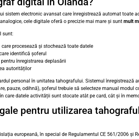
af digital în Olanda?
 sistem electronic avansat care înregistrează automat toate acti
analogice, cele digitale oferă o precizie mai mare și sunt
mult m
l sunt:
d care procesează și stochează toate datele
care identifică șoferul
pentru înregistrarea deplasării
a autorităților
 cardul personal în unitatea tahografului. Sistemul înregistrează
care, pauze, odihnă), șoferul trebuie să selecteze manual modul c
 care datele activității sunt stocate atât pe card, cât și în mem
gale pentru utilizarea tahograful
egislația europeană, în special de Regulamentul CE 561/2006 și