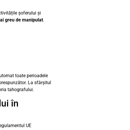
vitățile șoferului și
ai greu de manipulat
.
 automat toate perioadele
orespunzător. La sfârșitul
oria tahografului.
ui în
 Regulamentul UE