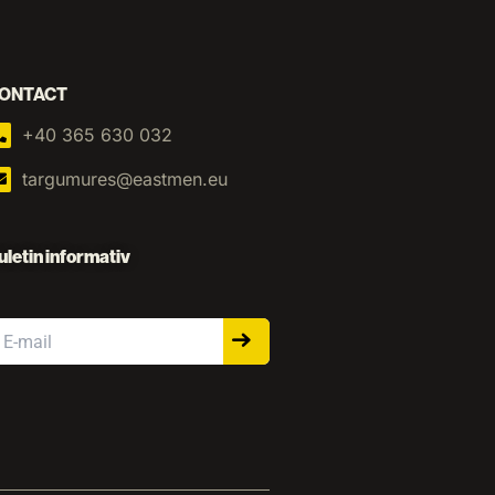
ONTACT
+40 365 630 032
targumures@eastmen.eu
uletin informativ