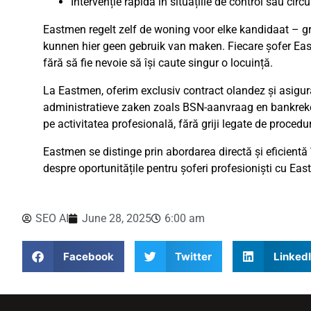
Intervenție rapidă în situațiile de control sau ci
Eastmen regelt zelf de woning voor elke kandidaat – gra
kunnen hier geen gebruik van maken. Fiecare șofer East
fără să fie nevoie să își caute singur o locuință.
La Eastmen, oferim exclusiv contract olandez și asigu
administratieve zaken zoals BSN-aanvraag en bankreken
pe activitatea profesională, fără griji legate de procedur
Eastmen se distinge prin abordarea directă și eficientă
despre oportunitățile pentru șoferi profesioniști cu Ea
SEO AI
June 28, 2025
6:00 am
Facebook
Twitter
Linked