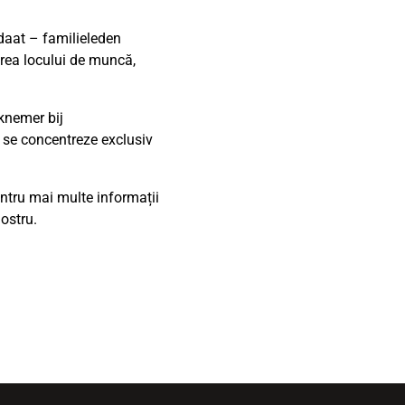
idaat – familieleden
erea locului de muncă,
knemer bij
 se concentreze exclusiv
entru mai multe informații
nostru.