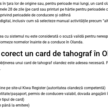
 în țara lor de origine sau, pentru perioade mai lungi, un card o
imele 28 de zile (pe card sau printuri pe hârtie pentru perioadele c
e privind perioadele de conducere și odihnă
digital, inclusiv cum să selecteze manual activitățile precum “
zarea cu sistemul nu este considerată o scuză validă pentru neres
nformeze normelor înainte de a conduce în Olanda.
 corect un card de tahograf în 
 obținerea unui card de tahograf olandez este adesea necesară. 
.
line pe site-ul Kiwa Register (autoritatea olandeză competentă)
titate/pașaport, permis de conducere valabil, dovada angajării 
 tipul de card)
e până la emitere)