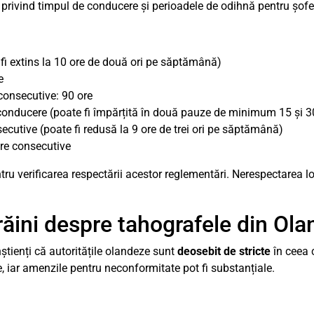
privind timpul de conducere și perioadele de odihnă pentru șoferi
fi extins la 10 ore de două ori pe săptămână)
e
onsecutive: 90 ore
 conducere (poate fi împărțită în două pauze de minimum 15 și 
cutive (poate fi redusă la 9 ore de trei ori pe săptămână)
re consecutive
tru verificarea respectării acestor reglementări. Nerespectarea 
.
trăini despre tahografele din Ol
nștienți că autoritățile olandeze sunt
deosebit de stricte
în ceea 
, iar amenzile pentru neconformitate pot fi substanțiale.