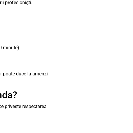
i profesioniști.
30 minute)
lor poate duce la amenzi
anda?
ce privește respectarea