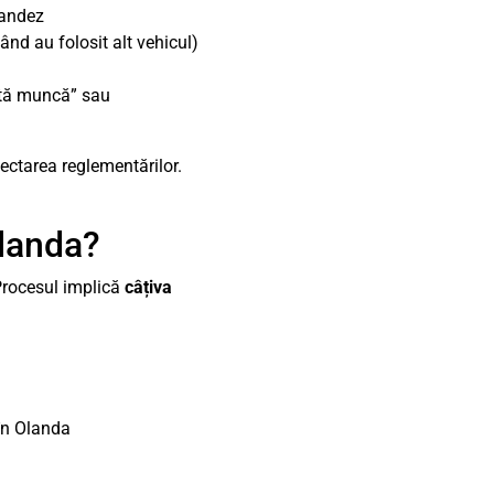
landez
ând au folosit alt vehicul)
altă muncă” sau
pectarea reglementărilor.
Olanda?
Procesul implică
câțiva
în Olanda