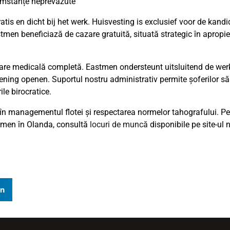
rcumstanțe neprevăzute
tis en dicht bij het werk. Huisvesting is exclusief voor de kand
men beneficiază de cazare gratuită, situată strategic în apropi
rare medicală completă. Eastmen ondersteunt uitsluitend de wer
ing openen. Suportul nostru administrativ permite șoferilor să
ile birocratice.
 în managementul flotei și respectarea normelor tahografului. P
stmen în Olanda, consultă
locuri de muncă
disponibile pe site-ul 
In