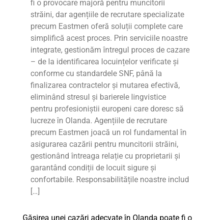
fi o provocare majoră pentru muncitorii
străini, dar agențiile de recrutare specializate
precum Eastmen oferă soluții complete care
simplifică acest proces. Prin serviciile noastre
integrate, gestionăm întregul proces de cazare
– de la identificarea locuințelor verificate și
conforme cu standardele SNF, până la
finalizarea contractelor și mutarea efectivă,
eliminând stresul și barierele lingvistice
pentru profesioniștii europeni care doresc să
lucreze în Olanda. Agențiile de recrutare
precum Eastmen joacă un rol fundamental în
asigurarea cazării pentru muncitorii străini,
gestionând întreaga relație cu proprietarii și
garantând condiții de locuit sigure și
confortabile. Responsabilitățile noastre includ
[…]
Găsirea unei cazări adecvate în Olanda poate fi o