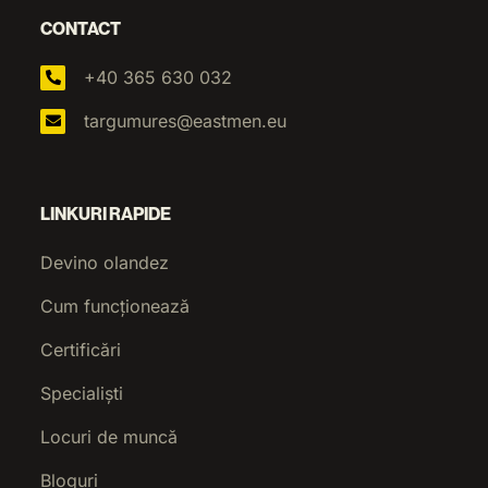
CONTACT
+40 365 630 032
targumures@eastmen.eu
LINKURI RAPIDE
Devino olandez
Cum funcționează
Certificări
Specialiști
Locuri de muncă
Bloguri