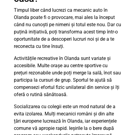
Timpul liber când lucrezi ca mecanic auto în
Olanda poate fi o provocare, mai ales la început
când nu cunoști pe nimeni și totul este nou. Dar cu
puțină inițiativă, poți transforma acest timp într-o
oportunitate de a descoperi lucruri noi și de a te
reconecta cu tine însuți.
Activitățile recreative în Olanda sunt variate și
accesibile. Multe orașe au centre sportive cu
prețuri rezonabile unde poți merge la sală, înot sau
participa la cursuri de grup. Sportul te ajută să
compensezi efortul fizic unilateral din service și îți
oferă o rutină sănătoasă.
Socializarea cu colegii este un mod natural de a
evita izolarea. Mulți mecanici români și din alte
țări europene lucrează în Olanda, iar experiențele
comune vă apropie rapid. Ieșirile la o bere după