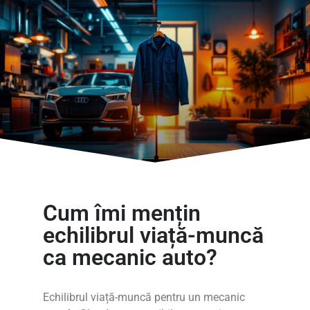
Cum îmi mențin
echilibrul viață-muncă
ca mecanic auto?
Echilibrul viață-muncă pentru un mecanic