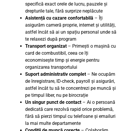
specifică exact orele de lucru, pauzele și
drepturile tale, fără surprize neplăcute
Asistență cu cazare confortabilă
– Îți
asigurăm cameră proprie, internet și utilități,
astfel încât să ai un spațiu personal unde să
te relaxezi după program
Transport organizat
– Primești o mașină cu
card de combustibil, ceea ce îți
economisește timp și energie pentru
organizarea transportului
Suport administrativ complet
– Ne ocupăm
de înregistrare, ID-check, payroll și asigurări,
astfel încât tu să te concentrezi pe muncă și
pe timpul liber, nu pe birocrație
Un singur punct de contact
– Ai o persoană
dedicată care rezolvă rapid orice problemă,
fără să pierzi timpul cu telefoane și emailuri
la mai multe departamente
Condiții de muncă corecte
– Colaborăm