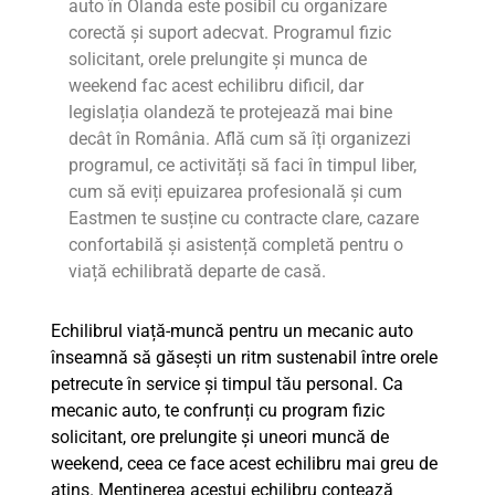
auto în Olanda este posibil cu organizare
corectă și suport adecvat. Programul fizic
solicitant, orele prelungite și munca de
weekend fac acest echilibru dificil, dar
legislația olandeză te protejează mai bine
decât în România. Află cum să îți organizezi
programul, ce activități să faci în timpul liber,
cum să eviți epuizarea profesională și cum
Eastmen te susține cu contracte clare, cazare
confortabilă și asistență completă pentru o
viață echilibrată departe de casă.
Echilibrul viață-muncă pentru un mecanic auto
înseamnă să găsești un ritm sustenabil între orele
petrecute în service și timpul tău personal. Ca
mecanic auto, te confrunți cu program fizic
solicitant, ore prelungite și uneori muncă de
weekend, ceea ce face acest echilibru mai greu de
atins. Menținerea acestui echilibru contează