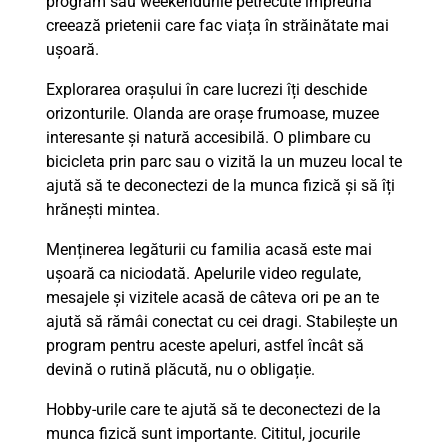
program sau weekendurile petrecute împreună
creează prietenii care fac viața în străinătate mai
ușoară.
Explorarea orașului în care lucrezi îți deschide
orizonturile. Olanda are orașe frumoase, muzee
interesante și natură accesibilă. O plimbare cu
bicicleta prin parc sau o vizită la un muzeu local te
ajută să te deconectezi de la munca fizică și să îți
hrănești mintea.
Menținerea legăturii cu familia acasă este mai
ușoară ca niciodată. Apelurile video regulate,
mesajele și vizitele acasă de câteva ori pe an te
ajută să rămâi conectat cu cei dragi. Stabilește un
program pentru aceste apeluri, astfel încât să
devină o rutină plăcută, nu o obligație.
Hobby-urile care te ajută să te deconectezi de la
munca fizică sunt importante. Cititul, jocurile