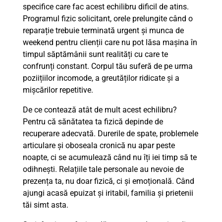
specifice care fac acest echilibru dificil de atins.
Programul fizic solicitant, orele prelungite când o
reparație trebuie terminată urgent și munca de
weekend pentru clienții care nu pot lăsa mașina în
timpul săptămânii sunt realități cu care te
confrunți constant. Corpul tău suferă de pe urma
poziițiilor incomode, a greutăților ridicate și a
mișcărilor repetitive.
De ce contează atât de mult acest echilibru?
Pentru că sănătatea ta fizică depinde de
recuperare adecvată. Durerile de spate, problemele
articulare și oboseala cronică nu apar peste
noapte, ci se acumulează când nu îți iei timp să te
odihnești. Relațiile tale personale au nevoie de
prezența ta, nu doar fizică, ci și emoțională. Când
ajungi acasă epuizat și iritabil, familia și prietenii
tăi simt asta.