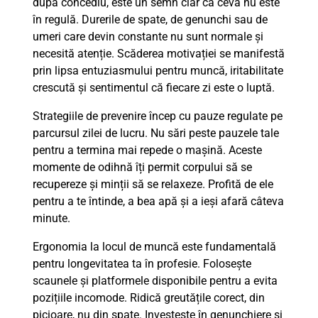
după concediu, este un semn clar că ceva nu este
în regulă. Durerile de spate, de genunchi sau de
umeri care devin constante nu sunt normale și
necesită atenție. Scăderea motivației se manifestă
prin lipsa entuziasmului pentru muncă, iritabilitate
crescută și sentimentul că fiecare zi este o luptă.
Strategiile de prevenire încep cu pauze regulate pe
parcursul zilei de lucru. Nu sări peste pauzele tale
pentru a termina mai repede o mașină. Aceste
momente de odihnă îți permit corpului să se
recupereze și minții să se relaxeze. Profită de ele
pentru a te întinde, a bea apă și a ieși afară câteva
minute.
Ergonomia la locul de muncă este fundamentală
pentru longevitatea ta în profesie. Folosește
scaunele și platformele disponibile pentru a evita
pozițiile incomode. Ridică greutățile corect, din
picioare, nu din spate. Investește în genunchiere și