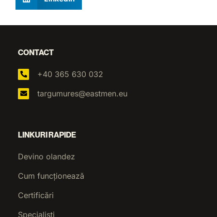
CONTACT
+40 365 630 032
targumures@eastmen.eu
LINKURI RAPIDE
Devino olandez
Cum funcționează
Certificări
Specialiști