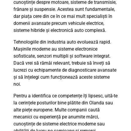
cunoștințe despre motoare, sisteme de transmisie,
frânare și suspensie. Acestea sunt fundamentale,
dar piața cere din ce în ce mai mult specialiști în
domenii avansate precum vehicule electrice,
sisteme hibride și electronică auto complexă.
Tehnologiile din industria auto evoluează rapid.
Mașinile moderne au sisteme electronice
sofisticate, senzori multipli și software integrat.
Dacă vrei să rămâi relevant, trebuie să înveți să
lucrezi cu echipamente de diagnosticare avansate
și să înțelegi cum funcționează aceste sisteme
noi.
Pentru a identifica ce competențe îți lipsesc, uită-te
la cerințele posturilor bine plătite din Olanda sau
alte piețe europene. Multe companii caută
mecanici cu experiență pe anumite mărci,
cunoștințe de sisteme electrice moderne sau
abilități de lucru pe camioane și remorci.