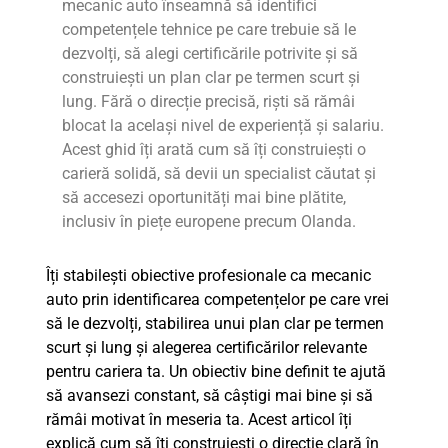
mecanic auto înseamnă să identifici
competențele tehnice pe care trebuie să le
dezvolți, să alegi certificările potrivite și să
construiești un plan clar pe termen scurt și
lung. Fără o direcție precisă, riști să rămâi
blocat la același nivel de experiență și salariu.
Acest ghid îți arată cum să îți construiești o
carieră solidă, să devii un specialist căutat și
să accesezi oportunități mai bine plătite,
inclusiv în piețe europene precum Olanda.
Îți stabilești obiective profesionale ca mecanic
auto prin identificarea competențelor pe care vrei
să le dezvolți, stabilirea unui plan clar pe termen
scurt și lung și alegerea certificărilor relevante
pentru cariera ta. Un obiectiv bine definit te ajută
să avansezi constant, să câștigi mai bine și să
rămâi motivat în meseria ta. Acest articol îți
explică cum să îți construiești o direcție clară în