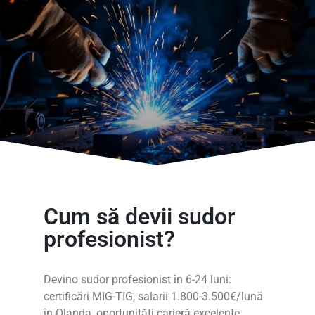
Cum să devii sudor
profesionist?
Devino sudor profesionist în 6-24 luni:
certificări MIG-TIG, salarii 1.800-3.500€/lună
în Olanda, oportunități carieră excelente.