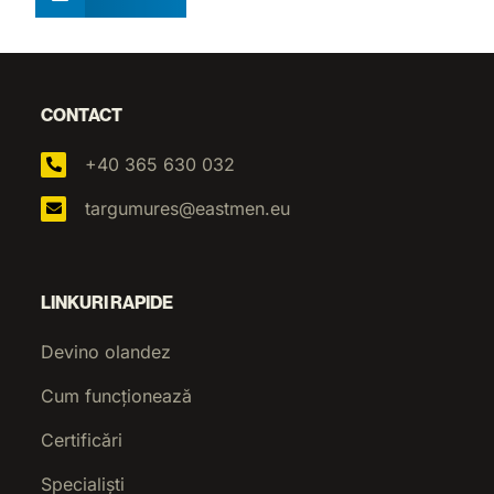
CONTACT
+40 365 630 032
targumures@eastmen.eu
LINKURI RAPIDE
Devino olandez
Cum funcționează
Certificări
Specialiști