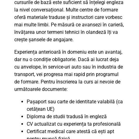
cursurile de bază este suficient să înțelegi engleza
la nivel conversațional. Multe centre de formare
oferă materiale traduse și instructori care vorbesc
mai multe limbi. Pe măsură ce avansezi în carieră,
învățarea unor termeni tehnici în olandeză îți va
crește șansele de angajare.
Experiența anterioară în domeniu este un avantaj,
dar nu o condiție obligatorie. Dacă ai lucrat deja
cu anvelope, în service-uri auto sau în industria de
transport, vei progresa mai rapid prin programul
de formare. Pentru înscrierea la curs ai nevoie de
următoarele documente:
Pașaport sau carte de identitate valabilă (ca
cetățean UE)
Diploma de studii tradusă în engleză
CV actualizat cu experiența ta profesională
Certificat medical care atestă că ești apt
pentru muncă fizică