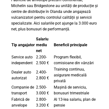
Michelin sau Bridgestone au unități de producție și
centre de distribuție în Olanda unde angajează
vulcanizatori pentru controlul calității și servicii
specializate. Aici salariile pot ajunge la 3.000 euro
net, plus bonusuri de performanță.
Salariu
Tip angajator
mediu
Beneficii principale
net
Service auto
2.200-
Program flexibil,
independent
2.500 €
comisioane din vânzări
Training continuu,
Dealer auto
2.400-
asigurare medicală
autorizat
2.800 €
privată
Companie de
2.500-
Mașină de serviciu,
transport
3.000 €
bonusuri trimestriale
Fabrică de
2.800-
Al 13-lea salariu, plan de
anvelope
3.200 €
pensie