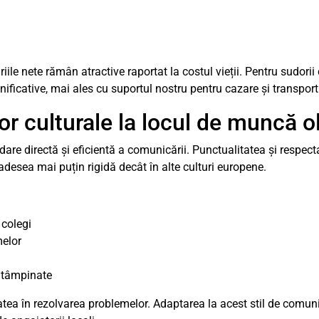
le nete rămân atractive raportat la costul vieții. Pentru sudorii ca
ificative, mai ales cu suportul nostru pentru cazare și transport
or culturale la locul de muncă 
dare directă și eficientă a comunicării. Punctualitatea și respec
 adesea mai puțin rigidă decât în alte culturi europene.
 colegi
melor
întâmpinate
itatea în rezolvarea problemelor. Adaptarea la acest stil de comun