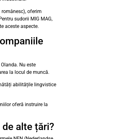
i românesc), oferim
. Pentru sudorii MIG MAG,
ate aceste aspecte.
companiile
n Olanda. Nu este
area la locul de muncă.
tăți abilitățile lingvistice
ilor oferă instruire la
e alte țări?
 Normele NEN (Nederlandse