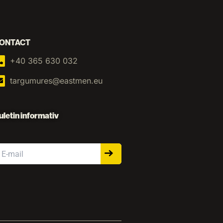
ONTACT
+40 365 630 032
targumures@eastmen.eu
uletin informativ