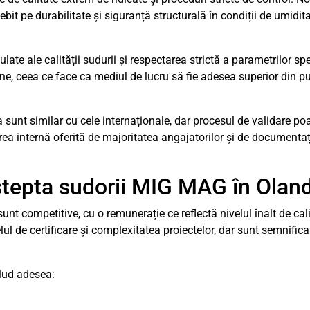
t pe durabilitate și siguranță structurală în condiții de umidita
ulate ale calității sudurii și respectarea strictă a parametrilor sp
, ceea ce face ca mediul de lucru să fie adesea superior din p
 sunt similar cu cele internaționale, dar procesul de validare poa
rea internă oferită de majoritatea angajatorilor și de documentaț
 aștepta sudorii MIG MAG în Olan
t competitive, cu o remunerație ce reflectă nivelul înalt de cali
elul de certificare și complexitatea proiectelor, dar sunt semnifi
clud adesea: