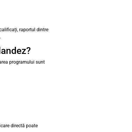
lificați, raportul dintre
.
olandez?
tarea programului sunt
icare directă poate