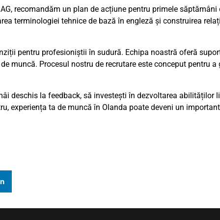
 MAG, recomandăm un plan de acțiune pentru primele săptămâni 
rea terminologiei tehnice de bază în engleză și construirea relaț
nziții pentru profesioniștii în sudură. Echipa noastră oferă supor
 de muncă. Procesul nostru de recrutare este conceput pentru a g
deschis la feedback, să investești în dezvoltarea abilităților lin
ostru, experiența ta de muncă în Olanda poate deveni un important 
In