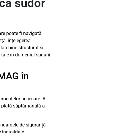
 ca sudor
re poate fi navigată
ță, înțelegerea
lan bine structurat și
 tale în domeniul sudurii
 MAG în
cumentelor necesare. Ai
cu plată săptămânală a
tandardele de siguranță
 industriale.