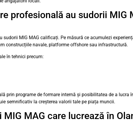
 angajatorii locali.
are profesională au sudorii MIG
sudorii MIG MAG calificați. Pe măsură ce acumulezi experiență,
m construcțiile navale, platforme offshore sau infrastructură.
nale în tehnici precum:
 prin programe de formare internă și posibilitatea de a lucra în
ie semnificativ la creșterea valorii tale pe piața muncii.
ii MIG MAG care lucrează în Ola