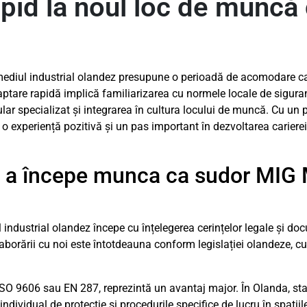
pid la noul loc de muncă
ediul industrial olandez presupune o perioadă de acomodare ca
ptare rapidă implică familiarizarea cu normele locale de siguran
ar specializat și integrarea în cultura locului de muncă. Cu un p
o experiență pozitivă și un pas important în dezvoltarea carierei
 de a începe munca ca sudor MIG
industrial olandez începe cu înțelegerea cerințelor legale și do
laborării cu noi este întotdeauna conform legislației olandeze, 
m ISO 9606 sau EN 287, reprezintă un avantaj major. În Olanda, s
ividual de protecție și procedurile specifice de lucru în spațiile