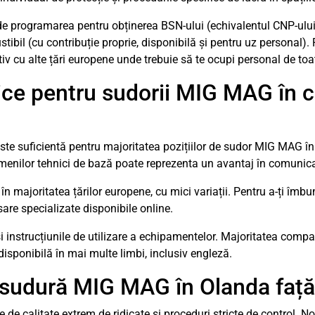
de programarea pentru obținerea BSN-ului (echivalentul CNP-ulu
tibil (cu contribuție proprie, disponibilă și pentru uz personal)
tiv cu alte țări europene unde trebuie să te ocupi personal de to
stice pentru sudorii MIG MAG în 
este suficientă pentru majoritatea pozițiilor de sudor MIG MAG î
rmenilor tehnici de bază poate reprezenta un avantaj în comunic
n majoritatea țărilor europene, cu mici variații. Pentru a-ți îmbună
sare specializate disponibile online.
i instrucțiunile de utilizare a echipamentelor. Majoritatea compani
isponibilă în mai multe limbi, inclusiv engleză.
sudură MIG MAG în Olanda față d
 de calitate extrem de ridicate și proceduri stricte de control.