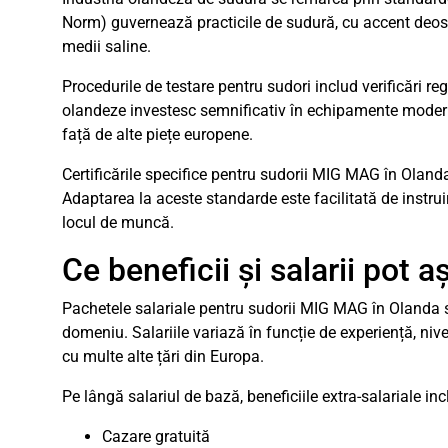
Norm) guvernează practicile de sudură, cu accent deosebi
medii saline.
Procedurile de testare pentru sudori includ verificări reg
olandeze investesc semnificativ în echipamente moderne
față de alte piețe europene.
Certificările specifice pentru sudorii MIG MAG în Olanda
Adaptarea la aceste standarde este facilitată de instrui
locul de muncă.
Ce beneficii și salarii pot
Pachetele salariale pentru sudorii MIG MAG în Olanda sun
domeniu. Salariile variază în funcție de experiență, niv
cu multe alte țări din Europa.
Pe lângă salariul de bază, beneficiile extra-salariale in
Cazare gratuită