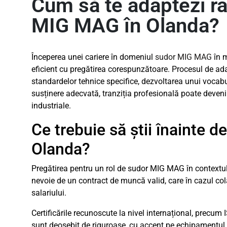
Cum să te adaptezi ra
MIG MAG în Olanda?
Începerea unei cariere în domeniul
sudor MIG MAG
în m
eficient cu pregătirea corespunzătoare. Procesul de ada
standardelor tehnice specifice, dezvoltarea unui vocabul
susținere adecvată, tranziția profesională poate deveni 
industriale.
Ce trebuie să știi înainte
Olanda?
Pregătirea pentru un rol de sudor MIG MAG în contextul 
nevoie de un contract de muncă valid, care în cazul co
salariului.
Certificările recunoscute la nivel internațional, precu
sunt deosebit de riguroase, cu accent pe echipamentul ind