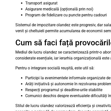
Transport asigurat
Asigurare medicală (opțională prin noi)
Program de fidelizare cu puncte pentru cadouri
Sistemul de impozitare olandez este progresiv, dar salarii
venit și cheltuieli permite acumularea de economii semn
Cum să faci față provocăril
Mediul de lucru olandez se caracterizează printr-o abor
considerate esențiale, iar ierarhia organizațională este
Pentru o integrare socială reușită, este util să:
Participi la evenimentele informale organizate de
Arăți inițiativă și autonomie în rezolvarea proble
Respecți programul și deadline-urile stabilite
Comunici deschis despre eventualele dificultăți 
Stilul de lucru olandez valorizează eficiența și creativ