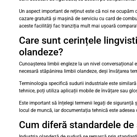
Un aspect important de reținut este că noi ne ocupăm 
cazare gratuită și mașină de serviciu cu card de combus
aceste facilități fac tranziția mult mai ușoară compara
Care sunt cerințele lingvi
olandeze?
Cunoașterea limbii engleze la un nivel conversațional 
necesară stăpânirea limbii olandeze, deși învățarea te
Terminologia specifică sudurii industriale este similară î
tehnice, poți utiliza aplicații mobile de învățare sau glo
Este important să înțelegi termenii legați de siguranță ș
locul de muncă, iar documentația tehnică este adesea d
Cum diferă standardele de 
Industria olandeză de sudură se remarcă prin standarde