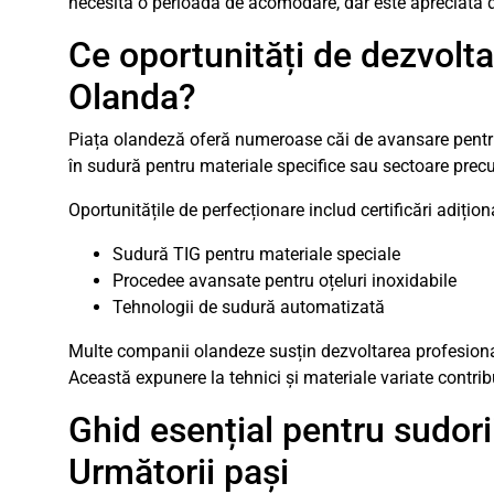
necesita o perioadă de acomodare, dar este apreciată de
Ce oportunități de dezvolt
Olanda?
Piața olandeză oferă numeroase căi de avansare pentru 
în sudură pentru materiale specifice sau sectoare precu
Oportunitățile de perfecționare includ certificări adițio
Sudură TIG pentru materiale speciale
Procedee avansate pentru oțeluri inoxidabile
Tehnologii de sudură automatizată
Multe companii olandeze susțin dezvoltarea profesională
Această expunere la tehnici și materiale variate contribu
Ghid esențial pentru sudor
Următorii pași