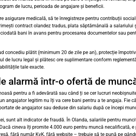
rogram de lucru, perioada de angajare și beneficii.
 asigurare medicală, să te înregistreze pentru contribuții sociale
rimești contract olandez tradus, plata săptămânală a salariului ș
niciodată bani în avans pentru procesarea documentelor sau pentr
 concediu plătit (minimum 20 de zile pe an), protecție împotriva 
ul de lucru legal și plătesc ore suplimentare conform reglement
bilitățile tale exacte.
e alarmă într-o ofertă de munc
asă pentru a fi adevărată sau când ți se cer lucruri neobișnuit
 angajator legitim nu îți va cere bani pentru a te angaja. Fie c
uportate de angajator sau deduse din salariu după ce începi mun
ei, sunt alt indicator de fraudă. În Olanda, salariile pentru muncit
. Dacă cineva îți promite 4.000 euro pentru muncă necalificată, e 
dresă, fără număr KvK, fără website – trebuie să te pună pe gându