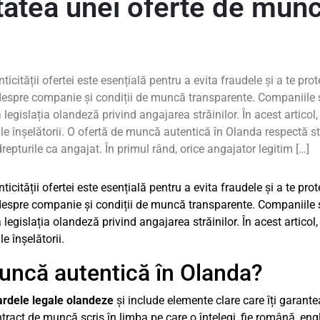
itatea unei oferte de munc
cității ofertei este esențială pentru a evita fraudele și a te prot
e despre companie și condiții de muncă transparente. Companiile
egislația olandeză privind angajarea străinilor. În acest articol
țiale înșelătorii. O ofertă de muncă autentică în Olanda respectă 
epturile ca angajat. În primul rând, orice angajator legitim […]
cității ofertei este esențială pentru a evita fraudele și a te prot
e despre companie și condiții de muncă transparente. Companiile
egislația olandeză privind angajarea străinilor. În acest articol
le înșelătorii.
uncă autentică în Olanda?
ardele legale olandeze
și include elemente clare care îți garante
contract de muncă scris în limba pe care o înțelegi, fie română, e