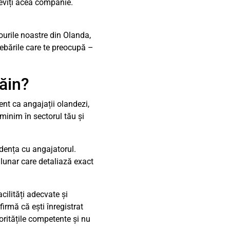
 eviți acea companie.
ourile noastre din Olanda,
trebările care te preocupă –
răin?
ent ca angajații olandezi,
 minim în sectorul tău și
ndența cu angajatorul.
lunar care detaliază exact
cilități adecvate și
irmă că ești înregistrat
oritățile competente și nu