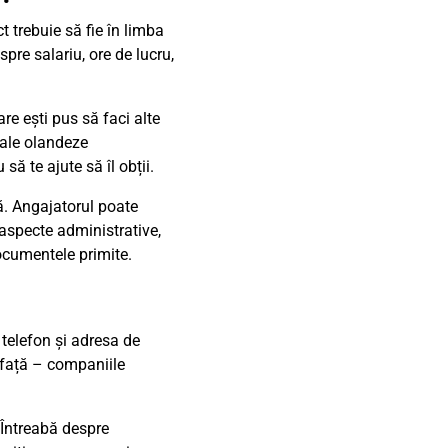
 trebuie să fie în limba
pre salariu, ore de lucru,
re ești pus să faci alte
scale olandeze
ă te ajute să îl obții.
lă. Angajatorul poate
aspecte administrative,
ocumentele primite.
 telefon și adresa de
n față – companiile
 Întreabă despre