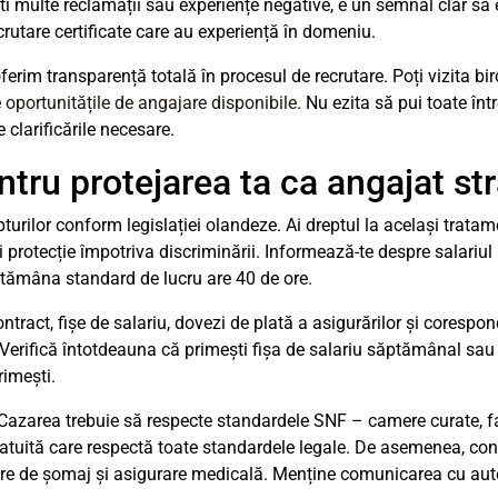
ti multe reclamații sau experiențe negative, e un semnal clar să
crutare certificate care au experiență în domeniu.
erim transparență totală în procesul de recrutare. Poți vizita bir
e
oportunitățile de angajare disponibile
. Nu ezita să pui toate în
 clarificările necesare.
ntru protejarea ta ca angajat st
turilor conform legislației olandeze. Ai dreptul la același tratam
i protecție împotriva discriminării. Informează-te despre salariul
tămâna standard de lucru are 40 de ore.
ract, fișe de salariu, dovezi de plată a asigurărilor și corespo
erifică întotdeauna că primești fișa de salariu săptămânal sau 
rimești.
. Cazarea trebuie să respecte standardele SNF – camere curate, fa
atuită care respectă toate standardele legale. De asemenea, conf
rare de șomaj și asigurare medicală. Menține comunicarea cu aut