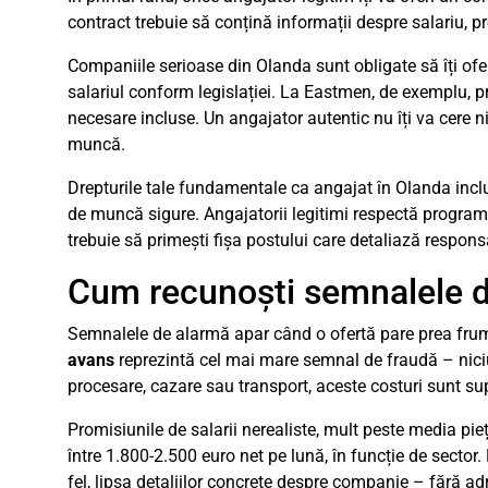
contract trebuie să conțină informații despre salariu, p
Companiile serioase din Olanda sunt obligate să îți ofere
salariul conform legislației. La Eastmen, de exemplu, p
necesare incluse. Un angajator autentic nu îți va cere 
muncă.
Drepturile tale fundamentale ca angajat în Olanda includ
de muncă sigure. Angajatorii legitimi respectă program
trebuie să primești fișa postului care detaliază responsa
Cum recunoști semnalele d
Semnalele de alarmă apar când o ofertă pare prea frumo
avans
reprezintă cel mai mare semnal de fraudă – niciun
procesare, cazare sau transport, aceste costuri sunt s
Promisiunile de salarii nerealiste, mult peste media pieț
între 1.800-2.500 euro net pe lună, în funcție de sector
fel, lipsa detaliilor concrete despre companie – fără a