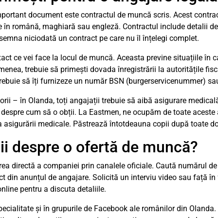
mportant document este contractul de muncă scris. Acest contract
e în română, maghiară sau engleză. Contractul include detalii des
 semna niciodată un contract pe care nu îl înțelegi complet.
ct ce vei face la locul de muncă. Aceasta previne situațiile în ca
menea, trebuie să primești dovada înregistrării la autoritățile fi
 trebuie să îți furnizeze un număr BSN (burgerservicenummer) sau s
orii – în Olanda, toți angajații trebuie să aibă asigurare medica
ii despre cum să o obții. La Eastmen, ne ocupăm de toate aceste 
a asigurării medicale. Păstrează întotdeauna copii după toate d
ii despre o ofertă de muncă?
rea directă a companiei prin canalele oficiale. Caută numărul de
act din anunțul de angajare. Solicită un interviu video sau față î
nline pentru a discuta detaliile.
specialitate și în grupurile de Facebook ale românilor din Olanda.