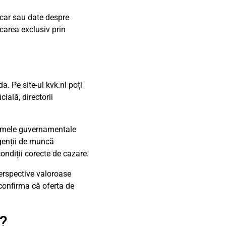
ancar sau date despre
carea exclusiv prin
da. Pe site-ul kvk.nl poți
ială, directorii
tformele guvernamentale
agenții de muncă
ondiții corecte de cazare.
perspective valoroase
confirma că oferta de
ă?