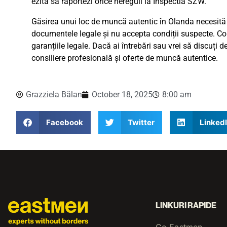
ezita să raportezi orice nereguli la Inspectia SZW.
Găsirea unui loc de muncă autentic în Olanda necesită v
documentele legale și nu accepta condiții suspecte. Com
garanțiile legale. Dacă ai întrebări sau vrei să discuți 
consiliere profesională și oferte de muncă autentice.
Grazziela Bălan
October 18, 2025
8:00 am
Facebook
Twitter
Linked
LINKURI RAPIDE