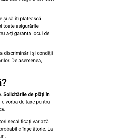
 și să îți plătească
i toate asigurările
u a-ți garanta locul de
discriminării și condiții
ărilor. De asemenea,
ă?
e.
Solicitările de plăți în
ă e vorba de taxe pentru
ca.
ori necalificați variază
probabil o înșelătorie. La
ri.