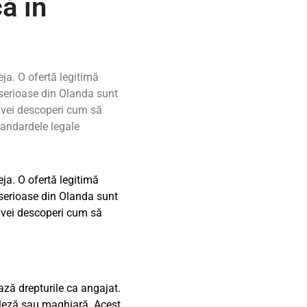
ă în
eja. O ofertă legitimă
 serioase din Olanda sunt
, vei descoperi cum să
standardele legale
eja. O ofertă legitimă
 serioase din Olanda sunt
, vei descoperi cum să
ază drepturile ca angajat.
ngleză sau maghiară. Acest