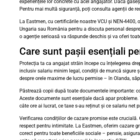
experiențele lor concrete cu acel angajator. Dacă găseș
Pentru mai multă siguranță, poți consulta agenții de re
La Eastmen, cu certificările noastre VCU și NEN-4400, of
Ungaria sau România pentru a discuta personal despr
o agenție serioasă va răspunde deschis și va oferi toate
Care sunt pașii esențiali pe
Protecția ta ca angajat străin începe cu înțelegerea drep
inclusiv salariu minim legal, condiții de muncă sigure ș
despre orele maxime de lucru permise – în Olanda, săp
Păstrează copii după toate documentele importante: cont
Aceste documente sunt esențiale dacă apar probleme. V
câte ore ai lucrat, ce taxe s-au reținut și ce salariu net p
Verificarea condițiilor de cazare promise este crucială
respect pentru intimitate. La Eastmen, oferim cazare gr
corect pentru toate beneficiile sociale – pensie, asigu