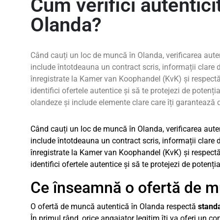
Cum verifici autentic
Olanda?
Când cauți un loc de muncă în Olanda, verificarea autenti
include întotdeauna un contract scris, informații clar
înregistrate la Kamer van Koophandel (KvK) și respectă l
identifici ofertele autentice și să te protejezi de poten
olandeze și include elemente clare care îți garantează dr
Când cauți un loc de muncă în Olanda, verificarea autenti
include întotdeauna un contract scris, informații clar
înregistrate la Kamer van Koophandel (KvK) și respectă l
identifici ofertele autentice și să te protejezi de potenția
Ce înseamnă o ofertă de m
O ofertă de muncă autentică în Olanda respectă
stand
În primul rând, orice angajator legitim îți va oferi un 