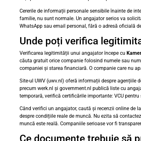
Cererile de informații personale sensibile înainte de in
familie, nu sunt normale. Un angajator serios va solic
WhatsApp sau email personal, fără o adresă oficială 
Unde poți verifica legitimi
Verificarea legitimității unui angajator începe cu
Kamer
căuta gratuit orice companie folosind numele sau numărul
companiei și starea financiară. O companie care nu apa
Site-ul UWV (uwv.nl) oferă informații despre agențiile d
precum werk.nl și government.nl publică liste cu angajat
temporară, verifică certificările importante: VCU pentr
Când verifici un angajator, caută și recenzii online de 
despre condițiile reale de muncă. Nu ezita să contactez
muncă este reală. Companiile serioase vor fi transparent
Ce documente trebuie să pr