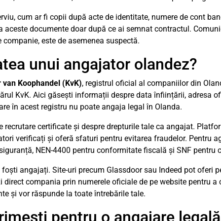
terviu, cum ar fi copii după acte de identitate, numere de cont b
ita aceste documente doar după ce ai semnat contractul. Comuni
de companie, este de asemenea suspectă.
tatea unui angajator olandez?
 van Koophandel (KvK)
, registrul oficial al companiilor din Olan
 KvK. Aici găsești informații despre data înființării, adresa ofic
re în acest registru nu poate angaja legal în Olanda.
e recrutare certificate și despre drepturile tale ca angajat. Pla
ori verificați și oferă sfaturi pentru evitarea fraudelor. Pentru 
u siguranță, NEN-4400 pentru conformitate fiscală și SNF pentru c
la foști angajați. Site-uri precum Glassdoor sau Indeed pot oferi 
i direct compania prin numerele oficiale de pe website pentru a 
e și vor răspunde la toate întrebările tale.
imești pentru o angajare legal