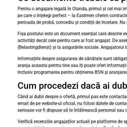
Pentru o angajare legală în Olanda, primul și cel mai i
pe care o înțelegi perfect – la Eastmen oferim contract
perioada de probă, concediu și condiții de încetare. Nu
Fișa postului este un document esențial care descrie exa
activități decât cele pentru care ai fost angajat. De ase
(Belastingdienst) și la asigurările sociale. Angajatorul
Informațiile despre asigurarea de sănătate sunt obligat
aranja aceasta pentru tine sau îți poate oferi informaț
inclusiv programarea pentru obținerea BSN și aranjare
Cum procedezi dacă ai dub
Când ai dubii despre o ofertă, primul pas este contacta
email de pe website-ul oficial, nu folosi datele de cont
serioase vor fi dispuse să te întâlnească personal sau o
Verifică recenziile angajaților actuali pe platforme de 