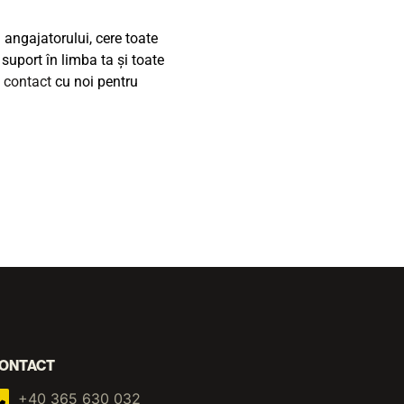
 angajatorului, cere toate
uport în limba ta și toate
i
contact
cu noi pentru
ONTACT
+40 365 630 032