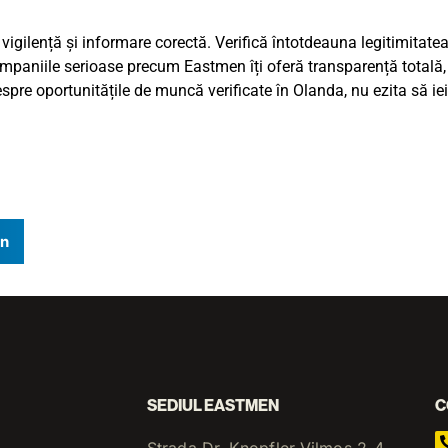
igilență și informare corectă. Verifică întotdeauna legitimitatea
paniile serioase precum Eastmen îți oferă transparență totală, s
despre oportunitățile de muncă verificate în Olanda, nu ezita să ie
In
SEDIUL EASTMEN
C