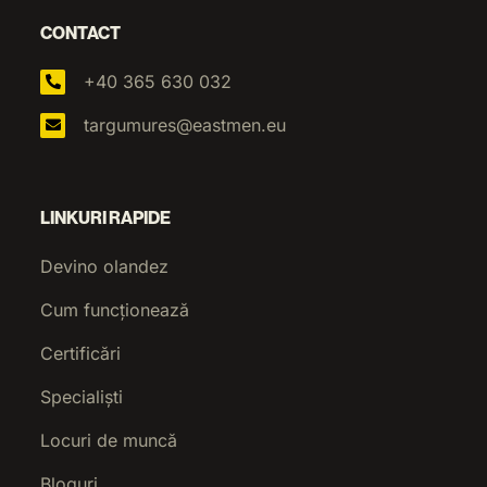
CONTACT
+40 365 630 032
targumures@eastmen.eu
LINKURI RAPIDE
Devino olandez
Cum funcționează
Certificări
Specialiști
Locuri de muncă
Bloguri