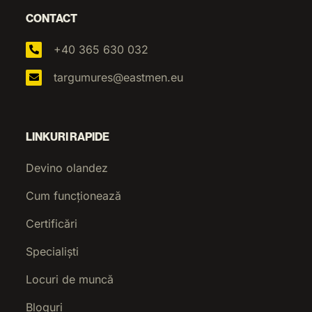
CONTACT
+40 365 630 032
targumures@eastmen.eu
LINKURI RAPIDE
Devino olandez
Cum funcționează
Certificări
Specialiști
Locuri de muncă
Bloguri