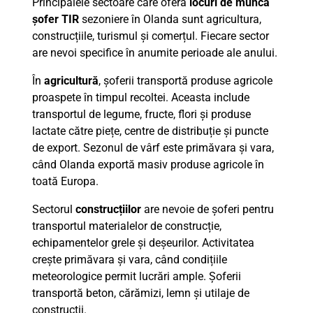
Principalele sectoare care oferă
locuri de muncă
șofer TIR
sezoniere în Olanda sunt agricultura,
construcțiile, turismul și comerțul. Fiecare sector
are nevoi specifice în anumite perioade ale anului.
În
agricultură
, șoferii transportă produse agricole
proaspete în timpul recoltei. Aceasta include
transportul de legume, fructe, flori și produse
lactate către piețe, centre de distribuție și puncte
de export. Sezonul de vârf este primăvara și vara,
când Olanda exportă masiv produse agricole în
toată Europa.
Sectorul
construcțiilor
are nevoie de șoferi pentru
transportul materialelor de construcție,
echipamentelor grele și deșeurilor. Activitatea
crește primăvara și vara, când condițiile
meteorologice permit lucrări ample. Șoferii
transportă beton, cărămizi, lemn și utilaje de
construcții.