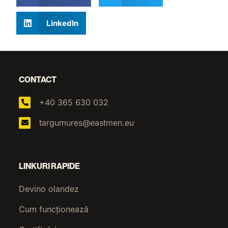
LinkedIn
CONTACT
+40 365 630 032
targumures@eastmen.eu
LINKURI RAPIDE
Devino olandez
Cum funcționează