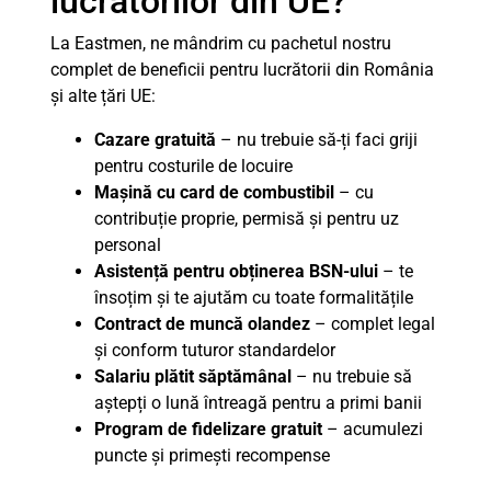
lucrătorilor din UE?
La Eastmen, ne mândrim cu pachetul nostru
complet de beneficii pentru lucrătorii din România
și alte țări UE:
Cazare gratuită
– nu trebuie să-ți faci griji
pentru costurile de locuire
Mașină cu card de combustibil
– cu
contribuție proprie, permisă și pentru uz
personal
Asistență pentru obținerea BSN-ului
– te
însoțim și te ajutăm cu toate formalitățile
Contract de muncă olandez
– complet legal
și conform tuturor standardelor
Salariu plătit săptămânal
– nu trebuie să
aștepți o lună întreagă pentru a primi banii
Program de fidelizare gratuit
– acumulezi
puncte și primești recompense