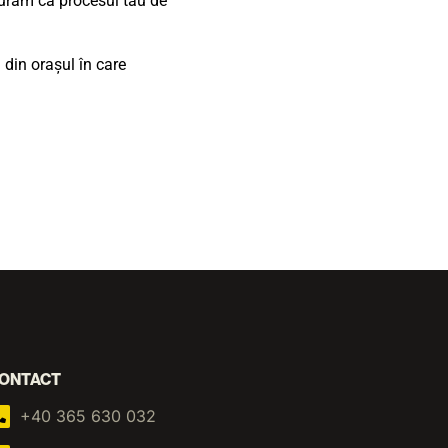
gurăm că procesul tău de
din orașul în care
ONTACT
+40 365 630 032