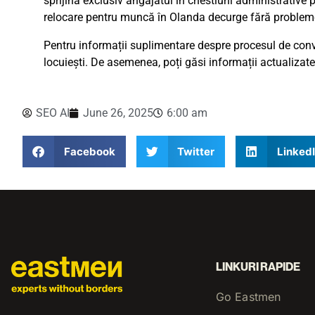
sprijină exclusiv angajatul în chestiuni administrativ
relocare pentru muncă în Olanda decurge fără problem
Pentru informații suplimentare despre procesul de conve
locuiești. De asemenea, poți găsi informații actualizate
SEO AI
June 26, 2025
6:00 am
Facebook
Twitter
Linked
LINKURI RAPIDE
Go Eastmen