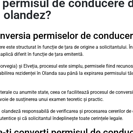
 permisul de conducere d
s olandez?
conversia permiselor de conduce
este structurat în funcție de țara de origine a solicitantului. Î
 aplică diferit în funcție de țara emitentă.
Norvegia) și Elveția, procesul este simplu, permisele fiind recun
abilirea rezidenței în Olanda sau până la expirarea permisului tă
aterale cu anumite state, ceea ce facilitează procesul de conver
nevoie de susținerea unui examen teoretic și practic.
 olandeză responsabilă de verificarea și procesarea cererilor de
ntice și că solicitantul îndeplinește toate cerințele legale.
a-ți converti permisul de conduc