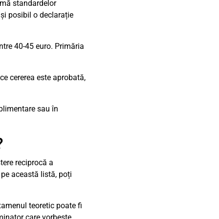
ormă standardelor
și posibil o declarație
ntre 40-45 euro. Primăria
 ce cererea este aprobată,
plimentare sau în
?
tere reciprocă a
pe această listă, poți
amenul teoretic poate fi
minator care vorbește