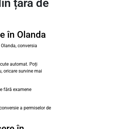
in țara de
re în Olanda
n Olanda, conversia
oscute automat. Poți
u, oricare survine mai
sie fără examene
 conversie a permiselor de
ere în