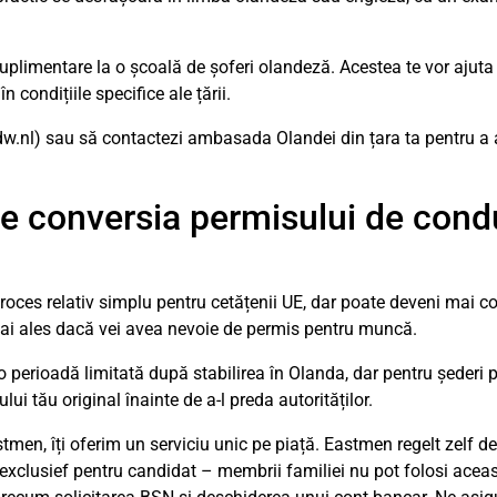
uplimentare la o școală de șoferi olandeză. Acestea te vor ajuta 
n condițiile specifice ale țării.
rdw.nl) sau să contactezi ambasada Olandei din țara ta pentru a 
e conversia permisului de cond
oces relativ simplu pentru cetățenii UE, dar poate deveni mai c
mai ales dacă vei avea nevoie de permis pentru muncă.
o perioadă limitată după stabilirea în Olanda, dar pentru șederi 
i tău original înainte de a-l preda autorităților.
tmen, îți oferim un serviciu unic pe piață. Eastmen regelt zelf d
s exclusief pentru candidat – membrii familiei nu pot folosi ace