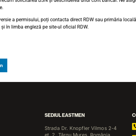
e precum solicitarea BSN și deschiderea unui cont bancar. Ne asi
e.
rsie a permisului, poți contacta direct RDW sau primăria locală 
 și în limba engleză pe site-ul oficial RDW.
In
SEDIUL EASTMEN
C
Strada Dr. Knopfler Vilmos 2-4
et. 2, Târgu Mureș, România