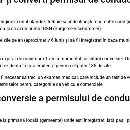
rigine în unul olandez, trebuie să îndeplinești mai multe condiți
nda și să ai un număr BSN (Burgerservicenummer).
zile pe an (aproximativ 6 luni) și să fii înregistrat în baza mun
ă fi expirat de maximum 1 an la momentul solicitării conversiei. 
 rezidența în țara emitentă pentru cel puțin 185 de zile.
 fi necesar să treci un examen medical, care include un test de ve
ermiselor pentru categoriile de vehicule comerciale.
onversie a permisului de condu
a primăria locală (gemeente) unde ești înregistrat. Iată pașii pe