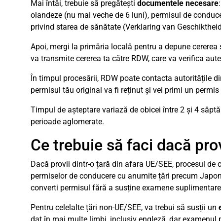
Mai întâi, trebuie să pregătești
documentele necesare
olandeze (nu mai veche de 6 luni), permisul de conducere
privind starea de sănătate (Verklaring van Geschiktheid
Apoi, mergi la primăria locală pentru a depune cererea ș
va transmite cererea ta către RDW, care va verifica aute
În timpul procesării, RDW poate contacta autoritățile d
permisul tău original va fi reținut și vei primi un perm
Timpul de așteptare variază de obicei între 2 și 4 săpt
perioade aglomerate.
Ce trebuie să faci dacă pro
Dacă provii dintr-o țară din afara UE/SEE, procesul de
permiselor de conducere cu anumite țări precum Japonia,
converti permisul fără a susține examene suplimentare
Pentru celelalte țări non-UE/SEE, va trebui să susții un
dat în mai multe limbi, inclusiv engleză, dar examenul