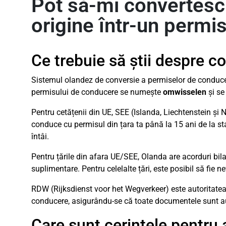
Pot să-mi convertesc
origine într-un permi
Ce trebuie să știi despre 
Sistemul olandez de conversie a permiselor de conducere 
permisului de conducere se numește
omwisselen
și se
Pentru cetățenii din UE, SEE (Islanda, Liechtenstein și 
conduce cu permisul din țara ta până la 15 ani de la st
întâi.
Pentru țările din afara UE/SEE, Olanda are acorduri bil
suplimentare. Pentru celelalte țări, este posibil să fie 
RDW (Rijksdienst voor het Wegverkeer) este autoritatea
conducere, asigurându-se că toate documentele sunt aute
Care sunt cerințele pentru 