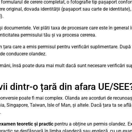
: formularul de cerere completat, o fotografie tip pașaport conf
 original, dovada identității (pașaport sau carte de identitate), 
).
i documentele. Vei plăti taxa de procesare care este în general î
nticitatea permisului tău și va procesa cererea.
in țara care a emis permisul pentru verificări suplimentare. După
is de conducere olandez.
ămâni, însă poate dura mai mult dacă sunt necesare verificări su
vii dintr-o țară din afara UE/SEE
 conversie poate fi mai complex. Olanda are acorduri de recunoaș
 Singapore, Taiwan, Isle of Man, și altele. Dacă țara ta se află 
.
examen teoretic și practic
pentru a obține un permis olandez. Ex
 practic se desfășoară în limba olandeză sau engleză, cu un exa