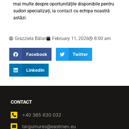
mai multe despre oportunitățile disponibile pentru
sudori specializați, ia
contact
cu echipa noastră
astăzi.
Grazziela Bălan
February 11, 2026
8:00 am
Facebook
Twitter
LinkedIn
CONTACT
+40 365 630 032
targumures@eastmen.eu