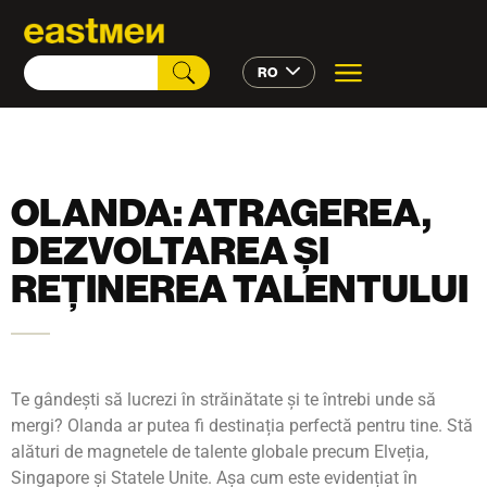
RO
OLANDA: ATRAGEREA,
DEZVOLTAREA ȘI
REȚINEREA TALENTULUI
Te gândești să lucrezi în străinătate și te întrebi unde să
mergi? Olanda ar putea fi destinația perfectă pentru tine. Stă
alături de magnetele de talente globale precum Elveția,
Singapore și Statele Unite. Așa cum este evidențiat în