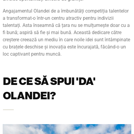
Angajamentul Olandei de a îmbunătăți competiția talentelor
a transformat-o într-un centru atractiv pentru indivizii
talentați. Asta înseamnă că țara nu se mulțumește doar cu a
fi bună; aspiră să fie și mai bună. Această dedicare către
creștere creează un mediu în care noile idei sunt întâmpinate
cu brațele deschise și inovația este încurajată, făcând-o un
loc captivant pentru muncă.
DE CE SĂ SPUI 'DA'
OLANDEI?