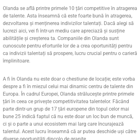
Olanda se află printre primele 10 țări competitive în atragerea
de talente. Asta înseamnă că este foarte bună în atragerea,
dezvoltarea și menținerea indivizilor talentați. Dacă alegi să
lucrezi aici, vei fi într-un mediu care apreciază și susține
abilitățile și creșterea ta. Companiile din Olanda sunt
cunoscute pentru eforturile lor de a crea oportunități pentru
ca indivizii talentați să prospere, lucru crucial pentru o carieră
împlinitoare.
A fi în Olanda nu este doar o chestiune de locație; este vorba
despre a fi în miezul celui mai dinamic centru de talente din
Europa. În cadrul Europei, Olanda strălucește printre primele
țări în ceea ce privește competitivitatea talentelor. Făcând
parte dintr-un grup de 17 țări europene din topul celor mai
bune 25 indică faptul că nu este doar un loc bun de muncă,
ci și o parte a unui ecosistem mai larg care încurajează
talentul. Acest lucru înseamnă că ar putea deschide uși către
diverse oportunități dincolo de granițe.