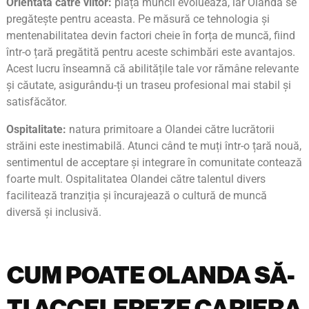
Orientată către viitor:
piața muncii evoluează, iar Olanda se
pregătește pentru aceasta. Pe măsură ce tehnologia și
mentenabilitatea devin factori cheie în forța de muncă, fiind
într-o țară pregătită pentru aceste schimbări este avantajos.
Acest lucru înseamnă că abilitățile tale vor rămâne relevante
și căutate, asigurându-ți un traseu profesional mai stabil și
satisfăcător.
Ospitalitate:
natura primitoare a Olandei către lucrătorii
străini este inestimabilă. Atunci când te muți într-o țară nouă,
sentimentul de acceptare și integrare în comunitate contează
foarte mult. Ospitalitatea Olandei către talentul divers
facilitează tranziția și încurajează o cultură de muncă
diversă și inclusivă.
CUM POATE OLANDA SĂ-
ȚI ACCELEREZE CARIERA