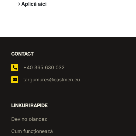
Aplică aici
CONTACT
+40 365 630 032
targumures@eastmen.eu
LINKURI RAPIDE
Devino olandez
Cum funcționează