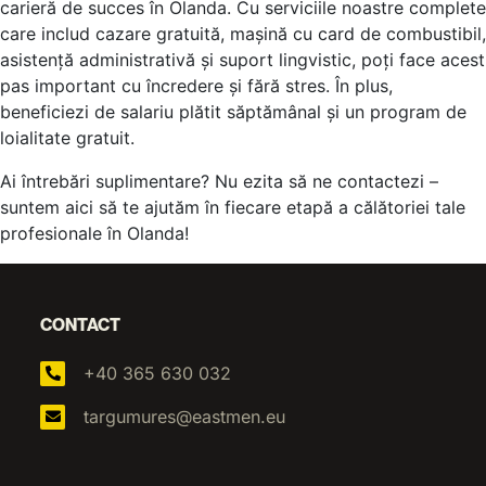
carieră de succes în Olanda. Cu serviciile noastre complete
care includ cazare gratuită, mașină cu card de combustibil,
asistență administrativă și suport lingvistic, poți face acest
pas important cu încredere și fără stres. În plus,
beneficiezi de salariu plătit săptămânal și un program de
loialitate gratuit.
Ai întrebări suplimentare? Nu ezita să ne contactezi –
suntem aici să te ajutăm în fiecare etapă a călătoriei tale
profesionale în Olanda!
CONTACT
+40 365 630 032
targumures@eastmen.eu