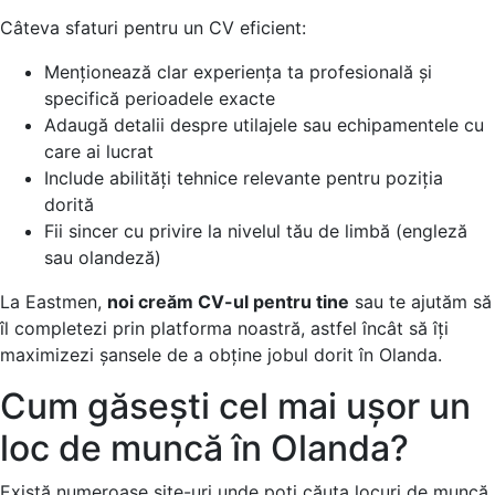
Câteva sfaturi pentru un CV eficient:
Menționează clar experiența ta profesională și
specifică perioadele exacte
Adaugă detalii despre utilajele sau echipamentele cu
care ai lucrat
Include abilități tehnice relevante pentru poziția
dorită
Fii sincer cu privire la nivelul tău de limbă (engleză
sau olandeză)
La Eastmen,
noi creăm CV-ul pentru tine
sau te ajutăm să
îl completezi prin platforma noastră, astfel încât să îți
maximizezi șansele de a obține jobul dorit în Olanda.
Cum găsești cel mai ușor un
loc de muncă în Olanda?
Există numeroase site-uri unde poți căuta locuri de muncă