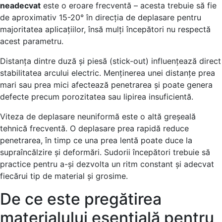
neadecvat
este o eroare frecventă – acesta trebuie să fie
de aproximativ 15-20° în direcția de deplasare pentru
majoritatea aplicațiilor, însă mulți începători nu respectă
acest parametru.
Distanța dintre duză și piesă (stick-out) influențează direct
stabilitatea arcului electric. Menținerea unei distanțe prea
mari sau prea mici afectează penetrarea și poate genera
defecte precum porozitatea sau lipirea insuficientă.
Viteza de deplasare neuniformă este o altă greșeală
tehnică frecventă. O deplasare prea rapidă reduce
penetrarea, în timp ce una prea lentă poate duce la
supraîncălzire și deformări. Sudorii începători trebuie să
practice pentru a-și dezvolta un ritm constant și adecvat
fiecărui tip de material și grosime.
De ce este pregătirea
materialului esențială pentru