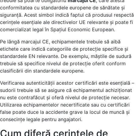
trebuie să poarte obligatoriu
marcajul CE
, care atestă
conformitatea cu standardele europene de sănătate și
siguranță. Acest simbol indică faptul că produsul respectă
cerințele esențiale ale directivelor UE relevante și poate fi
comercializat legal în Spațiul Economic European.
Pe lângă marcajul CE, echipamentele trebuie să aibă
etichete care indică categoriile de protecție specifice și
standardele EN relevante. De exemplu, măștile de sudură
trebuie să specifice nivelul de protecție oferit conform
clasificării din standardele europene.
Verificarea autenticității acestor certificări este esențială –
sudorii trebuie să se asigure că echipamentul achiziționat
nu este contrafăcut și oferă nivelul de protecție necesar.
Utilizarea echipamentelor necertificate sau cu certificări
false poate duce la accidente grave la locul de muncă și
consecințe legale pentru angajatori.
Cum diferă cerințele de