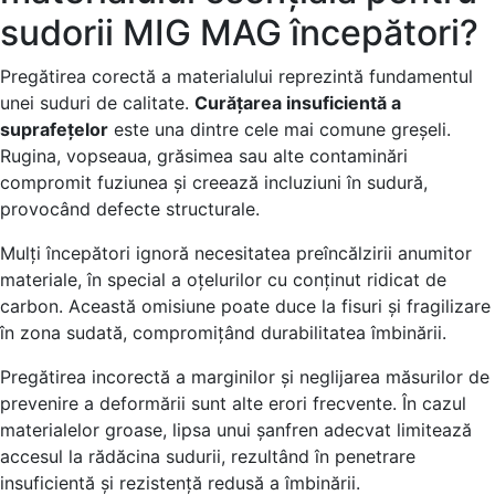
sudorii MIG MAG începători?
Pregătirea corectă a materialului reprezintă fundamentul
unei suduri de calitate.
Curățarea insuficientă a
suprafețelor
este una dintre cele mai comune greșeli.
Rugina, vopseaua, grăsimea sau alte contaminări
compromit fuziunea și creează incluziuni în sudură,
provocând defecte structurale.
Mulți începători ignoră necesitatea preîncălzirii anumitor
materiale, în special a oțelurilor cu conținut ridicat de
carbon. Această omisiune poate duce la fisuri și fragilizare
în zona sudată, compromițând durabilitatea îmbinării.
Pregătirea incorectă a marginilor și neglijarea măsurilor de
prevenire a deformării sunt alte erori frecvente. În cazul
materialelor groase, lipsa unui șanfren adecvat limitează
accesul la rădăcina sudurii, rezultând în penetrare
insuficientă și rezistență redusă a îmbinării.