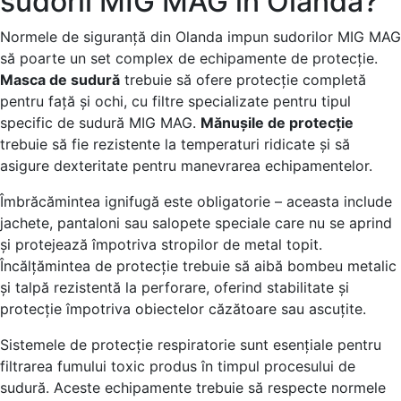
sudorii MIG MAG în Olanda?
Normele de siguranță din Olanda impun sudorilor MIG MAG
să poarte un set complex de echipamente de protecție.
Masca de sudură
trebuie să ofere protecție completă
pentru față și ochi, cu filtre specializate pentru tipul
specific de sudură MIG MAG.
Mănușile de protecție
trebuie să fie rezistente la temperaturi ridicate și să
asigure dexteritate pentru manevrarea echipamentelor.
Îmbrăcămintea ignifugă este obligatorie – aceasta include
jachete, pantaloni sau salopete speciale care nu se aprind
și protejează împotriva stropilor de metal topit.
Încălțămintea de protecție trebuie să aibă bombeu metalic
și talpă rezistentă la perforare, oferind stabilitate și
protecție împotriva obiectelor căzătoare sau ascuțite.
Sistemele de protecție respiratorie sunt esențiale pentru
filtrarea fumului toxic produs în timpul procesului de
sudură. Aceste echipamente trebuie să respecte normele