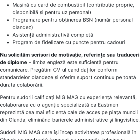
Mașină cu card de combustibil (contribuție proprie,
disponibilă și pentru uz personal)
Programare pentru obținerea BSN (număr personal
olandez)
Asistență administrativă completă
Program de fidelizare cu puncte pentru cadouri
Nu solicităm scrisori de motivație, referințe sau traduceri
de diplome
– limba engleză este suficientă pentru
comunicare. Pregătim CV-ul candidaților conform
standardelor olandeze și oferim suport continuu pe toată
durata colaborării.
Pentru sudorii calificați MIG MAG cu experiență relevantă,
colaborarea cu o agenție specializată ca Eastmen
reprezintă cea mai eficientă cale de acces pe piața muncii
din Olanda, eliminând barierele administrative și lingvistice.
Sudorii MIG MAG care își încep activitatea profesională în
Olanda se confruntă frecvent cu provocări tehnice și