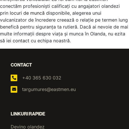
conectăm profesioniști calificați cu angajatori olandezi
prin
locuri de muncă
disponibile, alegerea unui
vulcanizator de încredere creează o relație pe termen lung
benefică pentru siguranța ta rutieră. Dacă ai nevoie de mai
multe informații despre viața și munca în Olanda, nu ezita
să iei
contact
cu echipa noastră.
CONTACT
+40 365 630 032
targumures@eastmen.eu
LINKURI RAPIDE
Devino olandez