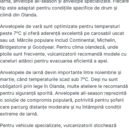
iarnă, anvelope all-season și anvelope specializate. Fiecare
tip este adaptat pentru condițiile specifice de drum și
climă din Olanda.
Anvelopele de vară sunt optimizate pentru temperaturi
peste 7°C și oferă aderență excelentă pe carosabil uscat
sau ud. Mărcile populare includ Continental, Michelin,
Bridgestone și Goodyear. Pentru clima olandeză, unde
ploile sunt frecvente, vulcanizatorii recomandă modele cu
caneluri adânci pentru evacuarea eficientă a apei.
Anvelopele de iarnă devin importante între noiembrie și
martie, când temperaturile scad sub 7°C. Deși nu sunt
obligatorii prin lege în Olanda, multe ateliere le recomandă
pentru siguranță sporită. Anvelopele all-season reprezintă
o soluție de compromis populară, potrivită pentru șoferii
care parcurg distanțe moderate și nu întâmpină condiții
extreme de iarnă.
Pentru vehicule specializate, vulcanizatorii stochează