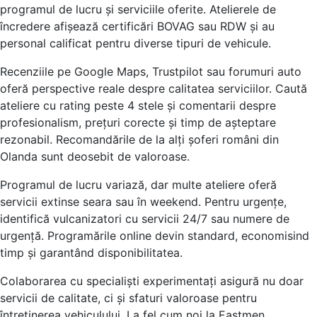
programul de lucru și serviciile oferite. Atelierele de
încredere afișează certificări BOVAG sau RDW și au
personal calificat pentru diverse tipuri de vehicule.
Recenziile pe Google Maps, Trustpilot sau forumuri auto
oferă perspective reale despre calitatea serviciilor. Caută
ateliere cu rating peste 4 stele și comentarii despre
profesionalism, prețuri corecte și timp de așteptare
rezonabil. Recomandările de la alți șoferi români din
Olanda sunt deosebit de valoroase.
Programul de lucru variază, dar multe ateliere oferă
servicii extinse seara sau în weekend. Pentru urgențe,
identifică vulcanizatori cu servicii 24/7 sau numere de
urgență. Programările online devin standard, economisind
timp și garantând disponibilitatea.
Colaborarea cu specialiști experimentați asigură nu doar
servicii de calitate, ci și sfaturi valoroase pentru
întreținerea vehiculului. La fel cum noi la Eastmen