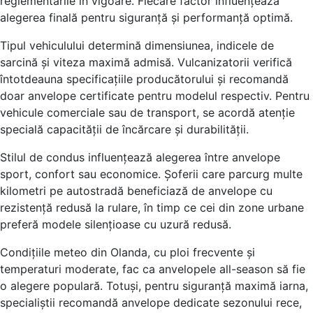
reglementările în vigoare. Fiecare factor influențează
alegerea finală pentru siguranță și performanță optimă.
Tipul vehiculului determină dimensiunea, indicele de
sarcină și viteza maximă admisă. Vulcanizatorii verifică
întotdeauna specificațiile producătorului și recomandă
doar anvelope certificate pentru modelul respectiv. Pentru
vehicule comerciale sau de transport, se acordă atenție
specială capacității de încărcare și durabilității.
Stilul de condus influențează alegerea între anvelope
sport, confort sau economice. Șoferii care parcurg multe
kilometri pe autostradă beneficiază de anvelope cu
rezistență redusă la rulare, în timp ce cei din zone urbane
preferă modele silențioase cu uzură redusă.
Condițiile meteo din Olanda, cu ploi frecvente și
temperaturi moderate, fac ca anvelopele all-season să fie
o alegere populară. Totuși, pentru siguranță maximă iarna,
specialiștii recomandă anvelope dedicate sezonului rece,