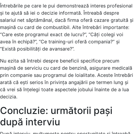
Întrebările pe care le pui demonstrează interes profesional
și te ajută să iei o decizie informată. Întreabă despre
salariul net săptămânal, dacă firma oferă cazare gratuită și
mașină cu card de combustibil. Alte întrebări importante:
“Care este programul exact de lucru?”, “Câți colegi voi
avea în echipă?”, “Ce training-uri oferă compania?” și
“Există posibilități de avansare?”.
Nu ezita să întrebi despre beneficii specifice precum
mașină de serviciu cu card de benzină, asigurare medicală
prin companie sau programul de loialitate. Aceste întrebări
arată că ești serios în privința angajării pe termen lung și
că vrei să înțelegi toate aspectele jobului înainte de a lua
decizia.
Concluzie: următorii pași
după interviu
După interviu, mulțumește pentru oportunitate și întreabă